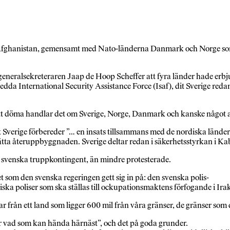
l Afghanistan, gemensamt med Nato-länderna Danmark och Norge som r
lsekreteraren Jaap de Hoop Scheffer att fyra länder hade erbjudit s
dda International Security Assistance Force (Isaf), dit Sverige red
 att döma handlar det om Sverige, Norge, Danmark och kanske något a
tt Sverige förbereder ”… en insats tillsammans med de nordiska lände
ta återuppbyggnaden. Sverige deltar redan i säkerhetsstyrkan i Ka
a svenska truppkontingent, än mindre protesterade.
 som den svenska regeringen gett sig in på: den svenska polis-
ska poliser som ska ställas till ockupationsmaktens förfogande i Ira
 från ett land som ligger 600 mil från våra gränser, de gränser som d
r vad som kan hända härnäst”, och det på goda grunder.