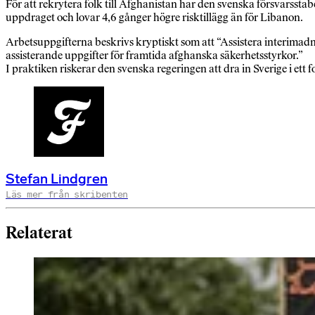
För att rekrytera folk till Afghanistan har den svenska försvarssta
uppdraget och lovar 4,6 gånger högre risktillägg än för Libanon.
Arbetsuppgifterna beskrivs kryptiskt som att “Assistera interimadm
assisterande uppgifter för framtida afghanska säkerhetsstyrkor.”
I praktiken riskerar den svenska regeringen att dra in Sverige i ett
Stefan Lindgren
Läs mer från skribenten
Relaterat