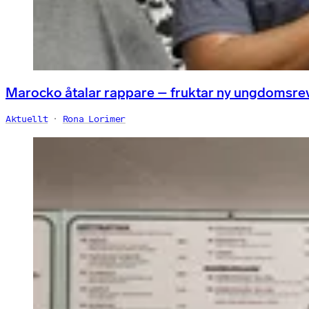
Marocko åtalar rappare – fruktar ny ungdomsre
Aktuellt
Rona Lorimer