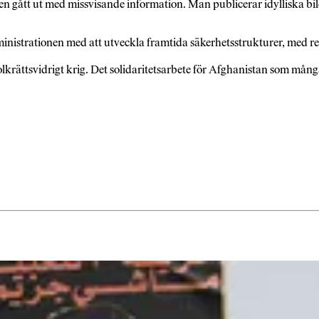
ben gått ut med missvisande information. Man publicerar idylliska bild
inistrationen med att utveckla framtida säkerhetsstrukturer, med re
 folkrättsvidrigt krig. Det solidaritetsarbete för Afghanistan som mån