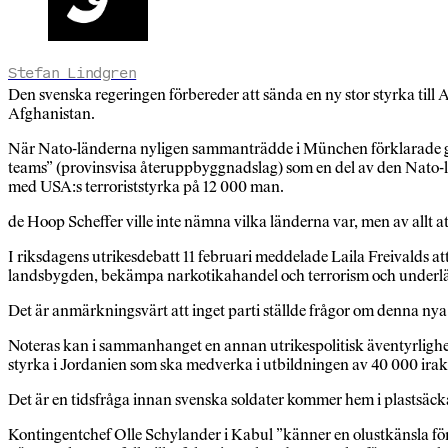
Stefan Lindgren
Den svenska regeringen förbereder att sända en ny stor styrka til
Afghanistan.
När Nato-länderna nyligen sammanträdde i München förklarade genera
teams” (provinsvisa återuppbyggnadslag) som en del av den Nato-le
med USA:s terroriststyrka på 12 000 man.
de Hoop Scheffer ville inte nämna vilka länderna var, men av allt
I riksdagens utrikesdebatt 11 februari meddelade Laila Freivalds a
landsbygden, bekämpa narkotikahandel och terrorism och underlät
Det är anmärkningsvärt att inget parti ställde frågor om denna ny
Noteras kan i sammanhanget en annan utrikespolitisk äventyrlighet
styrka i Jordanien som ska medverka i utbildningen av 40 000 iraki
Det är en tidsfråga innan svenska soldater kommer hem i plastsäckar
Kontingentchef Olle Schylander i Kabul ”känner en olustkänsla fö