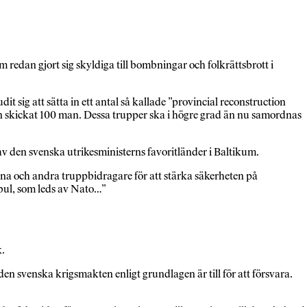
edan gjort sig skyldiga till bombningar och folkrättsbrott i
ig att sätta in ett antal så kallade ”provincial reconstruction
an skickat 100 man. Dessa trupper ska i högre grad än nu samordnas
v den svenska utrikesministerns favoritländer i Baltikum.
rna och andra truppbidragare för att stärka säkerheten på
bul, som leds av Nato…”
k.
en svenska krigsmakten enligt grundlagen är till för att försvara.