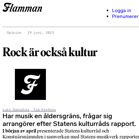
Logga in
Prenumerer
Opinion
19 juni, 2013
Rock är också kultur
Luis Gonzalez, Tim Hintsov
Har musik en åldersgräns, frågar sig
arrangörer efter Statens kulturråds rapport.
I början av april
presenterade Statens kulturråd och
Konstnärsnämnden i samverkan med Statens musikverk rapporte