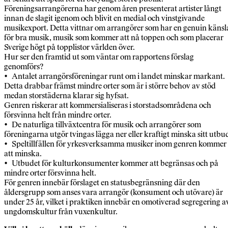
Föreningsarrangörerna har genom åren presenterat artister långt
innan de slagit igenom och blivit en medial och vinstgivande
musikexport. Detta vittnar om arrangörer som har en genuin känsl
för bra musik, musik som kommer att nå toppen och som placerar
Sverige högt på topplistor världen över.
Hur ser den framtid ut som väntar om rapportens förslag
genomförs?
• Antalet arrangörsförening­ar runt om i landet minskar markant.
Detta drabbar främst mindre orter som är i större behov av stöd
medan storstäderna klarar sig hyfsat.
Genren riskerar att kommersialiseras i storstadsområdena och
försvinna helt från mindre orter.
• De naturliga tillväxtcentra för musik och arrangörer som
föreningarna utgör tvingas lägga ner eller kraftigt minska sitt utbu
• Speltillfällen för yrkesverksamma musiker inom genren kommer
att minska.
• Utbudet för kulturkonsumenter kommer att begränsas och på
mindre orter försvinna helt.
För genren innebär förslaget en statusbegränsning där den
åldersgrupp som anses vara arrangör (konsument och utövare) är
under 25 år, vilket i praktiken innebär en omotiverad segregering a
ungdomskultur från vuxenkultur.