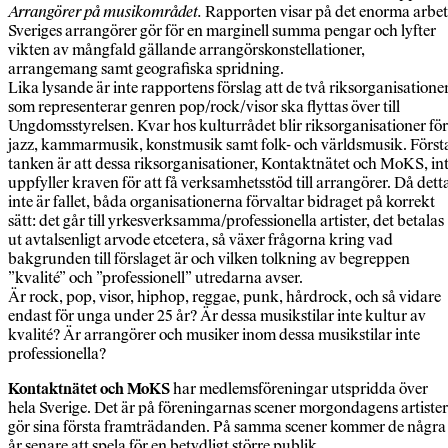
Arrangörer på musikområdet.
Rapporten visar på det enorma arbet
Sveriges arrangörer gör för en marginell summa pengar och lyfter
vikten av mångfald gällande arrangörskonstellationer,
arrangemang samt geografiska spridning.
Lika lysande är inte rapportens förslag att de två riksorganisatione
som representerar genren pop/rock/visor ska flyttas över till
Ungdomsstyrelsen. Kvar hos kulturrådet blir riksorganisationer för
jazz, kammarmusik, konstmusik samt folk- och världsmusik. Först
tanken är att dessa riksorganisationer, Kontaktnätet och MoKS, in
uppfyller kraven för att få verksamhetsstöd till arrangörer. Då dett
inte är fallet, båda organisationerna förvaltar bidraget på korrekt
sätt: det går till yrkesverksamma/professionella artister, det betalas
ut avtalsenligt arvode etcetera, så växer frågorna kring vad
bakgrunden till förslaget är och vilken tolkning av begreppen
”kvalité” och ”professionell” utredarna avser.
Är rock, pop, visor, hiphop, reggae, punk, hårdrock, och så vidare
endast för unga under 25 år? Är dessa musikstilar inte kultur av
kvalité? Är arrangörer och musiker inom dessa musikstilar inte
professionella?
Kontaktnätet och MoKS
har medlemsföreningar utspridda över
hela Sverige. Det är på föreningarnas scener morgondagens artister
gör sina första framträdanden. På samma scener kommer de några
år senare att spela för en betydligt större publik.