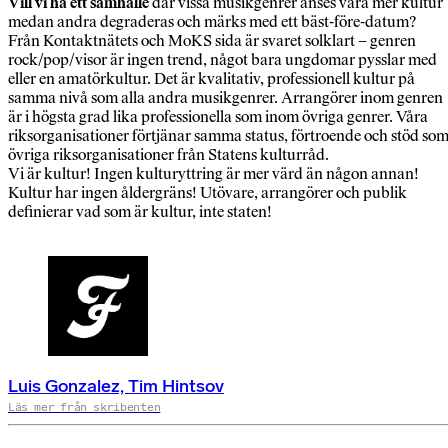
Vill vi ha ett samhälle
där vissa musikgenrer anses vara mer kultur
medan andra degraderas och märks med ett bäst-före-datum?
Från Kontaktnätets och MoKS sida är svaret solklart – genren
rock/pop/visor är ingen trend, något bara ungdomar pysslar med
eller en amatörkultur. Det är kvalitativ, professionell kultur på
samma nivå som alla andra musikgenrer. Arrangörer inom genren
är i högsta grad lika professionella som inom övriga genrer. Våra
riksorganisationer förtjänar samma status, förtroende och stöd so
övriga riksorganisationer från Statens kulturråd.
Vi är kultur! Ingen kulturyttring är mer värd än någon annan!
Kultur har ingen åldergräns! Utövare, arrangörer och publik
definierar vad som är kultur, inte staten!
Luis Gonzalez, Tim Hintsov
Läs mer från skribenten