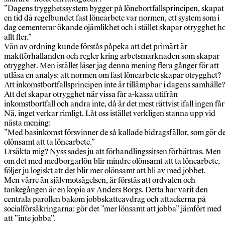
”Dagens trygghetssystem bygger på lönebortfallsprincipen, skapat 
en tid då regelbundet fast lönearbete var normen, ett system som i
dag cementerar ökande ojämlikhet och i stället skapar otrygghet h
allt fler.”
Vän av ordning kunde förstås påpeka att det primärt är
maktförhållanden och regler kring arbetsmarknaden som skapar
otrygghet. Men istället läser jag denna mening flera gånger för att
utläsa en analys: att normen om fast lönearbete skapar otrygghet?
Att inkomstbortfallsprincipen inte är tillämpbar i dagens samhälle?
Att det skapar otrygghet när vissa får a-kassa utifrån
inkomstbortfall och andra inte, då är det mest rättvist ifall ingen får
Nä, inget verkar rimligt. Låt oss istället verkligen stanna upp vid
nästa mening:
”Med basinkomst försvinner de så kallade bidragsfällor, som gör d
olönsamt att ta lönearbete.”
Ursäkta mig? Nyss sades ju att förhandlingssitsen förbättras. Men
om det med medborgarlön blir mindre olönsamt att ta lönearbete,
följer ju logiskt att det blir mer olönsamt att bli av med jobbet.
Men värre än självmotsägelsen, är förstås att ordvalen och
tankegången är en kopia av Anders Borgs. Detta har varit den
centrala parollen bakom jobbskatteavdrag och attackerna på
socialförsäkringarna: gör det ”mer lönsamt att jobba” jämfört med
att ”inte jobba”.