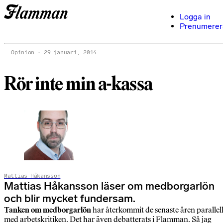
Logga in
Prenumerer
Opinion
29 januari, 2014
Rör inte min a-kassa
Mattias Håkansson
Mattias Håkansson läser om medborgarlön
och blir mycket fundersam.
Tanken om medborgarlön
har återkommit de senaste åren parallell
med arbetskritiken. Det har även debatterats i Flamman. Så jag