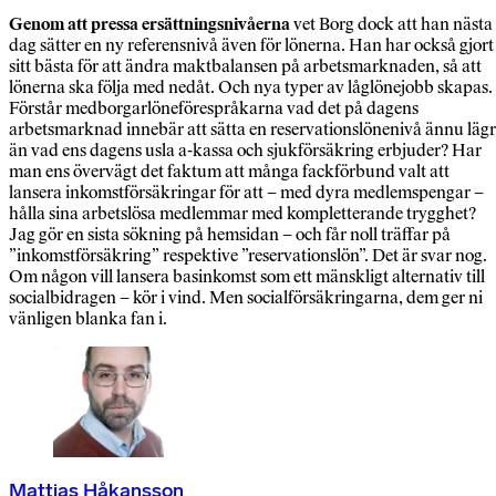
Genom att pressa ersättningsnivåerna
vet Borg dock att han nästa
dag sätter en ny referensnivå även för lönerna. Han har också gjort
sitt bästa för att ändra maktbalansen på arbetsmarknaden, så att
lönerna ska följa med nedåt. Och nya typer av låglönejobb skapas.
Förstår medborgarlöneförespråkarna vad det på dagens
arbetsmarknad innebär att sätta en reservationslönenivå ännu läg
än vad ens dagens usla a-kassa och sjukförsäkring erbjuder? Har
man ens övervägt det faktum att många fackförbund valt att
lansera inkomstförsäkringar för att – med dyra medlemspengar –
hålla sina arbetslösa medlemmar med kompletterande trygghet?
Jag gör en sista sökning på hemsidan – och får noll träffar på
”inkomstförsäkring” respektive ”reservationslön”. Det är svar nog.
Om någon vill lansera basinkomst som ett mänskligt alternativ till
socialbidragen – kör i vind. Men socialförsäkringarna, dem ger ni
vänligen blanka fan i.
Mattias Håkansson