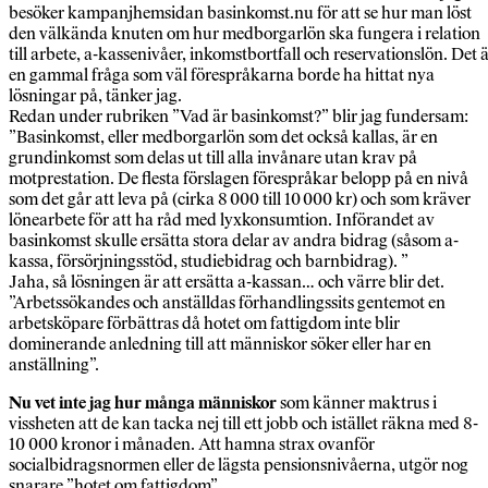
besöker kampanjhemsidan basinkomst.nu för att se hur man löst
den välkända knuten om hur medborgarlön ska fungera i relation
till arbete, a-kassenivåer, inkomstbortfall och reservationslön. Det 
en gammal fråga som väl förespråkarna borde ha hittat nya
lösningar på, tänker jag.
Redan under rubriken ”Vad är basinkomst?” blir jag fundersam:
”Basinkomst, eller medborgarlön som det också kallas, är en
grundinkomst som delas ut till alla invånare utan krav på
motprestation. De flesta förslagen förespråkar belopp på en nivå
som det går att leva på (cirka 8 000 till 10 000 kr) och som kräver
lönearbete för att ha råd med lyxkonsumtion. Införandet av
basinkomst skulle ersätta stora delar av andra bidrag (såsom a-
kassa, försörjningsstöd, studiebidrag och barnbidrag). ”
Jaha, så lösningen är att ersätta a-kassan… och värre blir det.
”Arbetssökandes och anställdas förhandlingssits gentemot en
arbetsköpare förbättras då hotet om fattigdom inte blir
dominerande anledning till att människor söker eller har en
anställning”.
Nu vet inte jag hur många människor
som känner maktrus i
vissheten att de kan tacka nej till ett jobb och istället räkna med 8-
10 000 kronor i månaden. Att hamna strax ovanför
socialbidragsnormen eller de lägsta pensionsnivåerna, utgör nog
snarare ”hotet om fattigdom”.