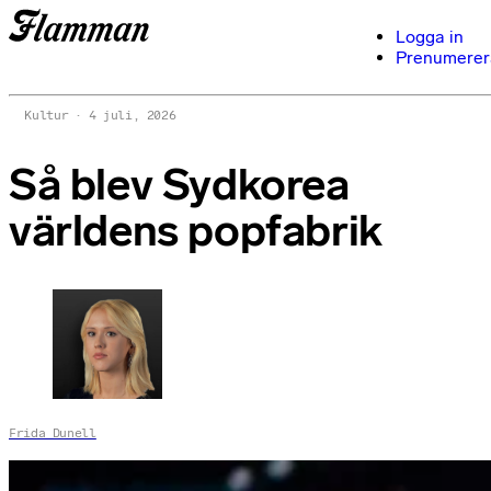
Logga in
Prenumerer
Kultur
4 juli, 2026
Så blev Sydkorea
världens popfabrik
Frida Dunell