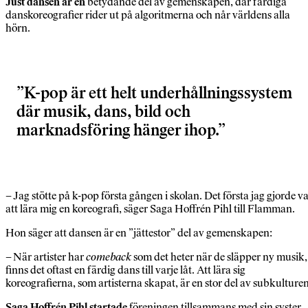
Just dansen är en
betydande del av gemenskapen, där färdiga
danskoreografier rider ut på algoritmerna och når världens alla
hörn.
K-pop är ett helt underhållningssystem
där musik, dans, bild och
marknadsföring hänger ihop.
– Jag stötte på k-pop första gången i skolan. Det första jag gjorde v
att lära mig en koreografi, säger Saga Hoffrén Pihl till Flamman.
Hon säger att dansen är en ”jättestor” del av gemenskapen:
– När artister har
comeback
som det heter när de släpper ny musik,
finns det oftast en färdig dans till varje låt. Att lära sig
koreografierna, som artisterna skapat, är en stor del av subkulturen
Saga Hoffrén Pihl startade
föreningen tillsammans med sin syster