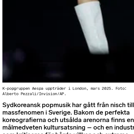
K-popgruppen Aespa uppträder i London, mars 2025. Foto:
Alberto Pezzali/Invision/AP.
Sydkoreansk popmusik har gått från nisch till
massfenomen i Sverige. Bakom de perfekta
koreografierna och utsålda arenorna finns en
målmedveten kultursatsning – och en industr