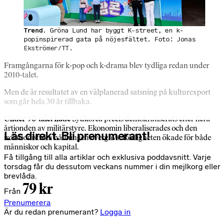
Trend
. Gröna Lund har byggt K-street, en k-
popinspirerad gata på nöjesfältet. Foto: Jonas
Ekströmer/TT.
Framgångarna för k-pop och k-drama blev tydliga redan under
2010-talet.
Men de är resultatet av en välplanerad satsning på kulturexport
som går hela 30 år tillbaka.
Under 90-talet hade
Sydkorea precis demokratiserats efter flera
årtionden av militärstyre. Ekonomin liberaliserades och den
Läs direkt. Bli prenumerant!
isolationistiska hållningen övergavs. Rörligheten ökade för både
människor och kapital.
Få tillgång till alla artiklar och exklusiva poddavsnitt. Varje
torsdag får du dessutom veckans nummer i din mejlkorg eller
brevlåda.
79 kr
Från
Prenumerera
Är du redan prenumerant?
Logga in