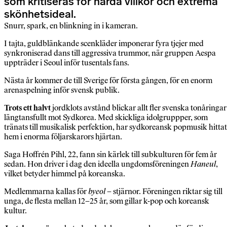
som kritiseras för hårda villkor och extrema
skönhetsideal.
Snurr, spark, en blinkning in i kameran.
I tajta, guldblänkande scenkläder imponerar fyra tjejer med
synkroniserad dans till aggressiva trummor, när gruppen Aespa
uppträder i Seoul inför tusentals fans.
Nästa år kommer de till Sverige för första gången, för en enorm
arenaspelning inför svensk publik.
Trots ett halvt
jordklots avstånd blickar allt fler svenska tonåringar
längtansfullt mot Sydkorea. Med skickliga idolgruppper, som
tränats till musikalisk perfektion, har sydkoreansk popmusik hittat
hem i enorma följarskarors hjärtan.
Saga Hoffrén Pihl, 22, fann sin kärlek till subkulturen för fem år
sedan. Hon driver i dag den ideella ungdomsföreningen
Haneul
,
vilket betyder himmel på koreanska.
Medlemmarna kallas för
byeol
– stjärnor. Föreningen riktar sig till
unga, de flesta mellan 12–25 år, som gillar k-pop och koreansk
kultur.