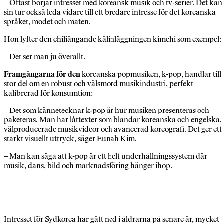
– Oftast börjar intresset med koreansk musik och tv-serier. Det kan 
sin tur också leda vidare till ett bredare intresse för det koreanska
språket, modet och maten.
Hon lyfter den chiliångande kålinläggningen kimchi som exempel:
– Det ser man ju överallt.
Framgångarna för den
koreanska popmusiken, k-pop, handlar till
stor del om en robust och välsmord musikindustri, perfekt
kalibrerad för konsumtion:
– Det som kännetecknar k-pop är hur musiken presenteras och
paketeras. Man har låttexter som blandar koreanska och engelska,
välproducerade musikvideor och avancerad koreografi. Det ger ett
starkt visuellt uttryck, säger Eunah Kim.
– Man kan säga att k-pop är ett helt underhållningssystem där
musik, dans, bild och marknadsföring hänger ihop.
Intresset för Sydkorea har gått ned i åldrarna på senare år, mycket