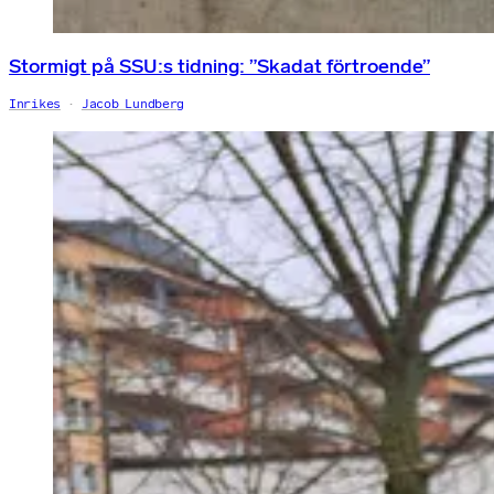
Stormigt på SSU:s tidning: ”Skadat förtroende”
Inrikes
Jacob Lundberg