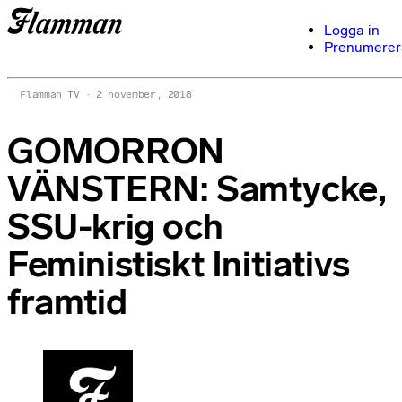
Logga in
Prenumerer
Flamman TV
2 november, 2018
GOMORRON
VÄNSTERN: Samtycke,
SSU-krig och
Feministiskt Initiativs
framtid