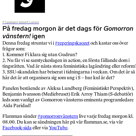
Flammanredaktionen
På fredag morgon är det dags för
Gomorron
vänstern!
igen
Denna fredag struntar vi i
#regeringskaozet
och kastar oss över
frågor som:
1. Kommer Fi klara sig utan Gudrun?
2. Nu får vi se samtyckeslagen in action, en första fällande dom i
tingsrätten. Vad är nästa stora feministiska lagändring eller reform
3. SSU-skandalen har briserat i tidningarna i veckan. Om det är så
här det är att organisera sig som ung i S – hur kul är det?
Panelen bestående av Aleksa Lundberg (Feministiskt Perspektiv),
Benjamin Ivansson (Mediebruset) Erik Arroy Thiam (S-debattör)
leds som vanligt av Gomorron vänsterns eminenta programledare
Aida Paridad!
Flamman sänder
#gomorronvänstern
live varje fredag morgon kl.
08.00. Du kan se sändningen här på vår flamman.se, via vår
Facebook-sida
eller via
YouTube
.
_____________________________