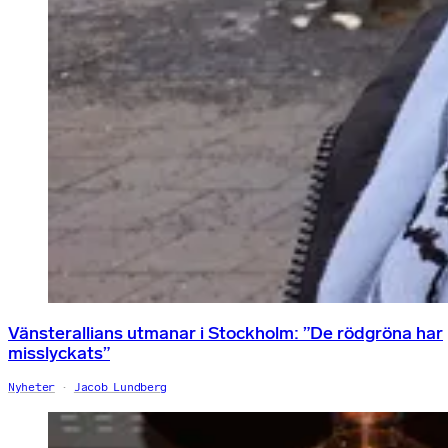
Vänsterallians utmanar i Stockholm: ”De rödgröna har
misslyckats”
Nyheter
Jacob Lundberg