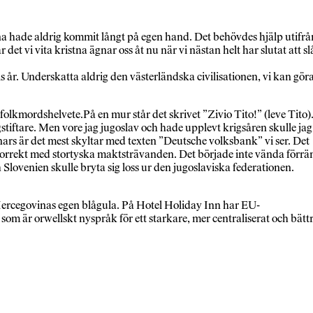
erna hade aldrig kommit långt på egen hand. Det behövdes hjälp utifrå
det vi vita kristna ägnar oss åt nu när vi nästan helt har slutat att sl
s år. Underskatta aldrig den västerländska civilisationen, vi kan gör
t folkmordshelvete.På en mur står det skrivet ”Zivio Tito!” (leve Tito)
agstiftare. Men vore jag jugoslav och hade upplevt krigsåren skulle jag
nnars är det mest skyltar med texten ”Deutsche volksbank” vi ser. Det
kt korrekt med stortyska maktsträvanden. Det började inte vända förrä
lovenien skulle bryta sig loss ur den jugoslaviska federationen.
Hercegovinas egen blågula. På Hotel Holiday Inn har EU-
 är orwellskt nyspråk för ett starkare, mer centraliserat och bätt