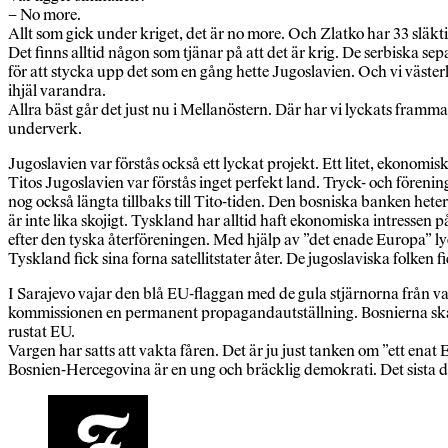
– No more.
Allt som gick under kriget, det är no more. Och Zlatko har 33 släk
Det finns alltid någon som tjänar på att det är krig. De serbiska s
för att stycka upp det som en gång hette Jugoslavien. Och vi västerlän
ihjäl varandra.
Allra bäst går det just nu i Mellanöstern. Där har vi lyckats framm
underverk.
Jugoslavien var förstås också ett lyckat projekt. Ett litet, ekonomisk
Titos Jugoslavien var förstås inget perfekt land. Tryck- och förening
nog också längta tillbaks till Tito-tiden. Den bosniska banken heter
är inte lika skojigt. Tyskland har alltid haft ekonomiska intressen
efter den tyska återföreningen. Med hjälp av ”det enade Europa” ly
Tyskland fick sina forna satellitstater åter. De jugoslaviska folken fi
I Sarajevo vajar den blå EU-flaggan med de gula stjärnorna från 
kommissionen en permanent propagandautställning. Bosnierna ska öv
rustat EU.
Vargen har satts att vakta fåren. Det är ju just tanken om ”ett enat 
Bosnien-Hercegovina är en ung och bräcklig demokrati. Det sista 