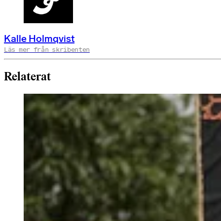
Kalle Holmqvist
Läs mer från skribenten
Relaterat