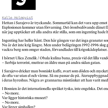
Kalle Holmqvist
Hettan i Sarajevo är tryckande. Sommartid kan det vara upp emot
Explosionen kommer utan förvarning. Det öronbedövande dånet får 
när jag upptäcker att alla andra står stilla, som om ingenting hade 
Ingenting har heller hänt. Den här gången var det inga granater so
Nu är det inte krig längre. Men under belägringen 1992-1996 slog 
vackra berg som omger staden, förvandlades till krigsskådeplatser.
I hörnet Ulica Zenelik / Obala kulina bana, precis vid det lilla va
– Serbija terrorist, muttrar en äldre man på andra sidan gatan.
I Sarajevo dricker man bosniskt kaffe, svart som döden och mycket
de ofta var utan el och värme. Så nu passar de på. Återuppbyggna
i deras hyreshus. Några av grannarna misstänker att han varit med
I Bosnien är det internationella språket tyska, inte engelska. Det 
– No more.
Var ligger historiska museet?
– No more.
Var ligger simhallen?