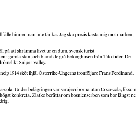
fälle hinner man inte tänka. Jag ska precis kasta mig mot marken,
l på att skrämma livet ur en dum, svensk turist.
en i gamla stan, och bland de grå betonghusen från Tito-tiden.De
drömslikt Sniper Valley.
rincip 1914 sköt ihjäl Österrike-Ungerns tronföljare Frans Ferdinand.
ca-cola. Under belägringen var sarajevoborna utan Coca-cola, likso
högst konkreta. Zlatko berättar om bosnienserben som bor längst ne
drig.