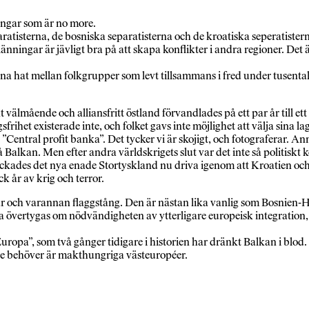
tingar som är no more.
eparatisterna, de bosniska separatisterna och de kroatiska seperatist
ningar är jävligt bra på att skapa konflikter i andra regioner. Det är 
ana hat mellan folkgrupper som levt tillsammans i fred under tusental
t välmående och alliansfritt östland förvandlades på ett par år till et
sfrihet existerade inte, och folket gavs inte möjlighet att välja sina l
 ”Central profit banka”. Det tycker vi är skojigt, och fotograferar. A
 på Balkan. Men efter andra världskrigets slut var det inte så politis
ckades det nya enade Stortyskland nu driva igenom att Kroatien och S
ck år av krig och terror.
var och varannan flaggstång. Den är nästan lika vanlig som Bosnien-
ertygas om nödvändigheten av ytterligare europeisk integration, som
Europa”, som två gånger tidigare i historien har dränkt Balkan i blod.
de behöver är makthungriga västeuropéer.