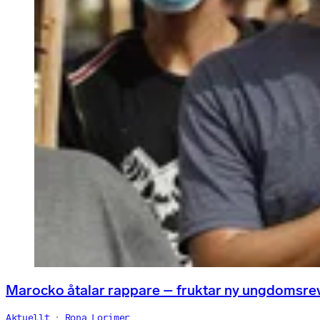
Marocko åtalar rappare – fruktar ny ungdomsre
Aktuellt
Rona Lorimer