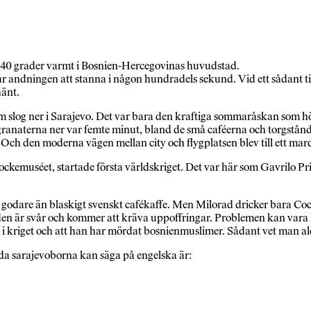
 40 grader varmt i Bosnien-Hercegovinas huvudstad.
andningen att stanna i någon hundradels sekund. Vid ett sådant till
hänt.
m slog ner i Sarajevo. Det var bara den kraftiga sommaråskan som höl
granaterna ner var femte minut, bland de små caféerna och torgstånd
 Och den moderna vägen mellan city och flygplatsen blev till ett mar
xdockemuséet, startade första världskriget. Det var här som Gavrilo P
 godare än blaskigt svenskt cafékaffe. Men Milorad dricker bara Co
den är svår och kommer att kräva uppoffringar. Problemen kan vara 
 i kriget och att han har mördat bosnienmuslimer. Sådant vet man al
enda sarajevoborna kan säga på engelska är: