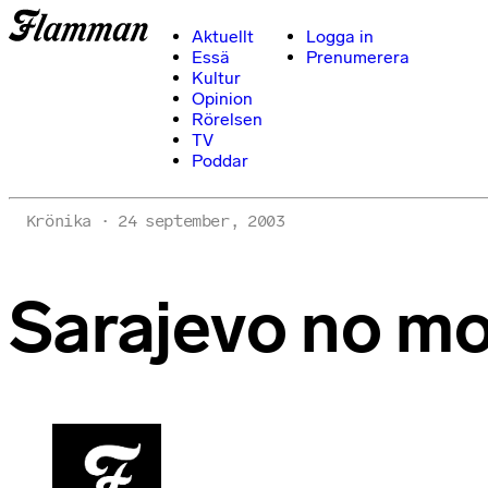
Aktuellt
Logga in
Essä
Prenumerera
Kultur
Opinion
Rörelsen
TV
Poddar
Krönika
24 september, 2003
Sarajevo no m