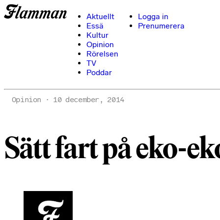
Aktuellt
Logga in
Essä
Prenumerera
Kultur
Opinion
Rörelsen
TV
Poddar
Opinion
10 december, 2014
Sätt fart på eko-ek