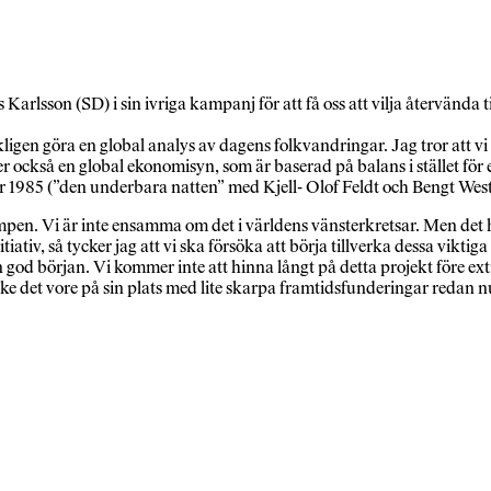
 Karlsson (SD) i sin ivriga kampanj för att få oss att vilja återvända
gen göra en global analys av dagens folkvandringar. Jag tror att vi 
 också en global ekonomisyn, som är baserad på balans i stället för evi
r 1985 (”den underbara natten” med Kjell- Olof Feldt och Bengt Wester
mpen. Vi är inte ensamma om det i världens vänsterkretsar. Men det
itiativ, så tycker jag att vi ska försöka att börja tillverka dessa vikt
od början. Vi kommer inte att hinna långt på detta projekt före extrav
e det vore på sin plats med lite skarpa framtidsfunderingar redan n