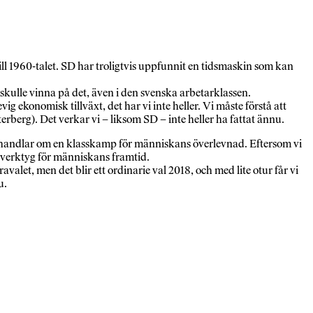
 till 1960-talet. SD har troligtvis uppfunnit en tidsmaskin som kan
skulle vinna på det, även i den svenska arbetarklassen.
g ekonomisk tillväxt, det har vi inte heller. Vi måste förstå att
berg). Det verkar vi – liksom SD – inte heller ha fattat ännu.
 handlar om en klasskamp för människans överlevnad. Eftersom vi
iga verktyg för människans framtid.
alet, men det blir ett ordinarie val 2018, och med lite otur får vi
u.