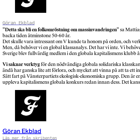
Göran Ekblad
”Detta ska bli en folkomröstning om massinvandringen”
sa Mattias
backa tiden åtminstone 50-60 år.
Det skulle vara intressant om V kunde ta honom på orden, och verkli
Men, då behöver vi en global klassanalys. Det har vi inte. Vi behöver
Sverige blev fullvärdig medlem i den globala kapitalismens klubb å
Vi saknar verktyg
för den nödvändiga globala solidariska klasska
ändå har ganska lite att förlora, och mycket att vinna på att ta ett in
Sätt fart på Vänsterpartiets ekologisk-ekonomiska grupp. Den är en g
uppleva kapitalismens globala konkurs redan innan dess. Det kansk
Göran Ekblad
Läs mer från skribenten