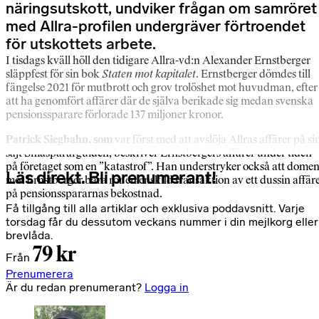
näringsutskott, undviker frågan om samröret
med Allra-profilen undergräver förtroendet
för utskottets arbete.
I tisdags kväll höll den tidigare Allra-vd:n Alexander Ernstberger
släppfest för sin bok
Staten mot kapitalet
. Ernstberger dömdes till
fängelse 2021 för mutbrott och grov trolöshet mot huvudman, efter
att ha genomfört affärer där de själva berikade sig medan svenska
pensionssparare förlorade 137 miljoner kronor.
Patrick Siegbahn, som
var först med att avslöja Allras affärer på si
sajt Småspararguiden, beskriver Ernstbergers affärer under tiden
på företaget som en ”katastrof”. Han understryker också att dome
Läs direkt. Bli prenumerant!
mot Ernstberger bara rör en enskild transaktion av ett dussin affär
på pensionsspararnas bekostnad.
Få tillgång till alla artiklar och exklusiva poddavsnitt. Varje
torsdag får du dessutom veckans nummer i din mejlkorg eller
brevlåda.
79 kr
Från
Prenumerera
Är du redan prenumerant?
Logga in