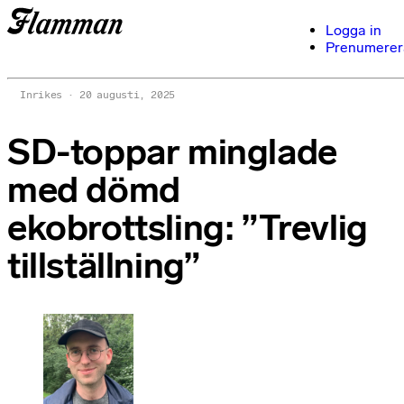
Logga in
Prenumerer
Inrikes
20 augusti, 2025
SD-toppar minglade
med dömd
ekobrottsling: ”Trevlig
tillställning”