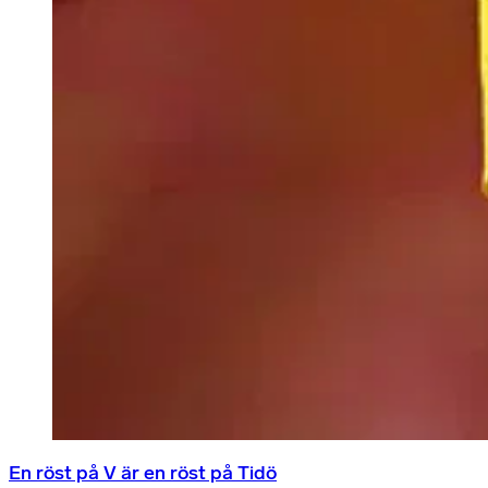
En röst på V är en röst på Tidö