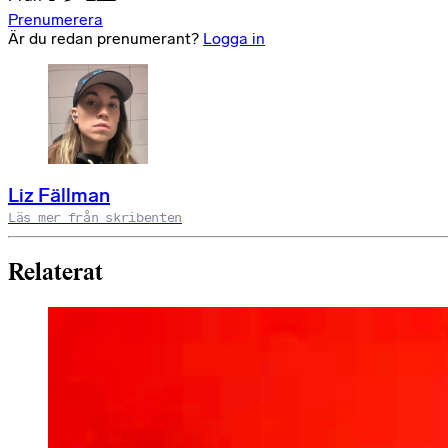
Prenumerera
Är du redan prenumerant?
Logga in
Liz Fällman
Läs mer från skribenten
Relaterat