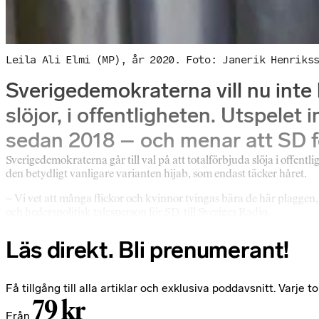
Leila Ali Elmi (MP), år 2020. Foto: Janerik Henriks
Sverigedemokraterna vill nu inte 
slöjor, i offentligheten. Utspelet 
sedan 2018 – och menar att SD f
Sverigedemokraterna går till val på att totalförbjuda slöja i offentl
den betydligt vanligare varianten hijab, som endast täcker håret.
– Vi vet att många flickor och kvinnor tvingas bära de här plaggen,
och hederspolitisk talesperson för SD, till Sveriges Radio.
Läs direkt. Bli prenumerant!
Få tillgång till alla artiklar och exklusiva poddavsnitt. Varj
79 kr
Från