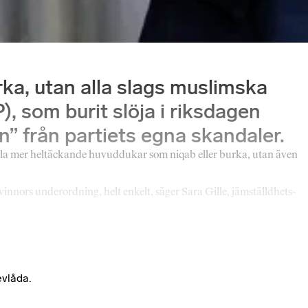
rka, utan alla slags muslimska
P), som burit slöja i riksdagen
 från partiets egna skandaler.
älla mer heltäckande huvuddukar som niqab eller burka, utan även
innors underordning, helt enkelt, säger Sara Gille, jämställdhets-
evlåda.