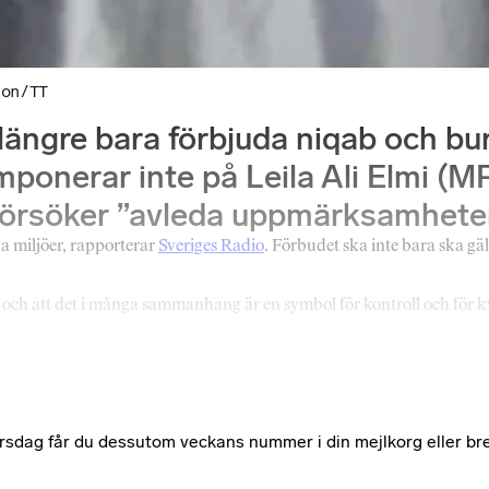
son/TT
längre bara förbjuda niqab och bu
imponerar inte på Leila Ali Elmi (M
örsöker ”avleda uppmärksamheten”
iga miljöer, rapporterar
Sveriges Radio
. Förbudet ska inte bara ska g
 och att det i många sammanhang är en symbol för kontroll och för kv
e torsdag får du dessutom veckans nummer i din mejlkorg eller br