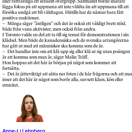
eller rättfärdiga ett sexuellt övergrepp. Samhället borde snarare
lägga fokus på att uppmana att inte våldta än att uppmana till att
försöka undgå att bli våldtagen. Hittills har de nästan bara fått
positiva reaktioner.
– Många säger ”äntligen” och det är också ett väldigt brett stöd,
både från vana aktivister, men också från andra.
I Toronto valde en del att ta till sig temat för demonstrationen i sin
klädsel. Men både de kanadensiska och de svenska arrangörerna
har gått ut med att människor ska komma som de är.
– Det handlar inte om att klä upp sig eller klä ut sig utan poängen
är att komma som man är, säger Malin Träff.
Hon hoppas att det här är början på något som kommer att
fortsätta.
– Det är jätteviktigt att sätta ner foten i de här frågorna och att ma
inser att det här är något som berör alla, oavsett klass, kön eller
etnicitet.
Anne-Li Lehnberg