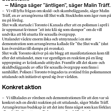
– Många säger ”äntligen”, säger Malin Träff.
– Vi vill lyfta frågan om skuld- och skambeläggande, säger Malin
Träff, en av arrangörerna till Slut walk Stockholm som äger rum p
nu på lördag.
Slut walk startade i Toronto i Kanada efter att en polisman i april i
år uppmanat kvinnor ”att inte klä sig som slampor” om de vill
undvika att bli utsatta för sexuella övergrepp.
Uttalandet väckte enorm ilska och utmynnade i en stor
demonstration som arrangörerna kallade för ”the Slut walk” (slut
kan översättas till slampa på svenska).
Slut walk Toronto skriver på sin blogg att manifestationen kom till
efter det uttalandet, men var egentligen en reaktion på en lång
upprepning av kränkande attityder. Framför allt det skam- och
skuldbeläggande av offer för sexuella övergrepp som finns i
samhället. Polisen i Toronto tvingades ta avstånd från polismanne
uttalande och initiativet spred sig över världen.
Konkret aktion
– Vi tilltalades av rörelsen och demonstrationen för att den var så
konkret och en direkt reaktion på ett uttalande, säger Malin Träff.
Arrangörernas budskap är att det inte finns något som kan förklar