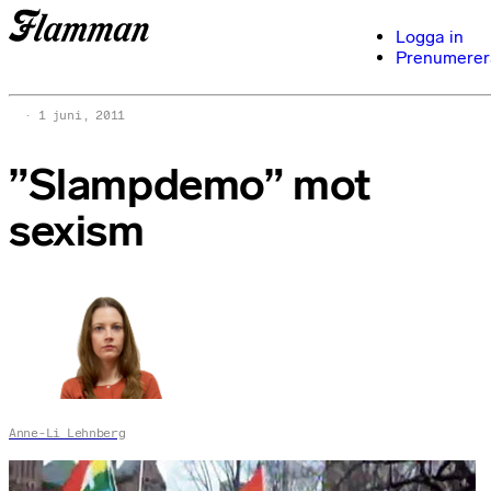
Logga in
Prenumerer
1 juni, 2011
”Slampdemo” mot
sexism
Anne-Li Lehnberg