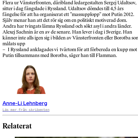
Flera ur Vänsterfronten, däribland ledargestalten Sergej Udaltsov,
sitter i dag fängslade i Ryssland. Udaltsov dömdes till 4,5 års
fängelse för att ha organiserat ett ”massupplopp” mot Putin 2012.
Själv menar han att det rör sig om en politiskt motiverad dom.
Andra har tvingats lämna Ryssland och sökt asyl i andra länder.
Alexej Sachnin är en av de senare. Han lever i dag i Sverige. Han
känner inte alls igen sig i bilden av Vänsterfronten eller Borotba so
målats upp
– I Ryssland anklagades vi tvärtom för att förbereda en kupp mot
Putin tillsammans med Borotba, säger han till Flamman.
Anne-Li Lehnberg
Läs mer från skribenten
Relaterat