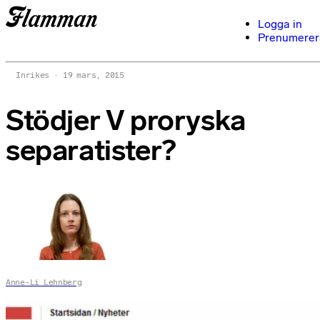
Logga in
Prenumerer
Inrikes
19 mars, 2015
Stödjer V proryska
separatister?
Anne-Li Lehnberg