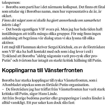
talesperson:
– Borotba som parti har i det närmaste kollapsat. Det finns ett fåta
som uttalar sig i Borotbas namn, men hur representativa de är, är
oklart.
Finns det något som ni skulle ha gjort annorlunda om samarbetet
inletts i dag?
– Det borde egentligen VIF svara på. Men jag har hela tiden haft
inställningen att träffa många olika grupper. För mig finns ingen
anledning att begränsa vår dialog utan vi ska lyssna till olika
aktörer.
I ett mejl till Flamman skriver Sergei Kirichuk, en av de företrädare
som VIF ska ha haft kontakt med och som i dag lever i exil i
Tyskland att Borotba ”aldrig någonsin varit pro-rysk eller pro-
Putin” och tvärtom har intagit en starkt kritisk hållning till Putin.
Kopplingarna till Vänsterfronten
Borotba har starka kopplingar till ryska Vänsterfronten, som i
Aftonbladet utpekas som en förtäckt Putin-organisation.
– De företrädare jag har träffat från Vänsterfronten har varit stark
kritiska till Putin, säger Hans Linde.
Att från Sverige bedöma partier eller grupperingar i andra länder ä
alltid vanskligt. Ett par saker kan dock slås fast: