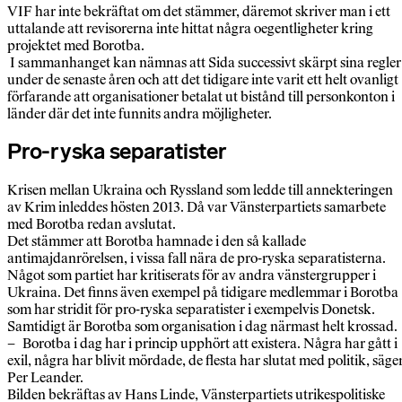
VIF har inte bekräftat om det stämmer, däremot skriver man i ett
uttalande att revisorerna inte hittat några oegentligheter kring
projektet med Borotba.
I sammanhanget kan nämnas att Sida successivt skärpt sina regler
under de senaste åren och att det tidigare inte varit ett helt ovanligt
förfarande att organisationer betalat ut bistånd till personkonton i
länder där det inte funnits andra möjligheter.
Pro-ryska separatister
Krisen mellan Ukraina och Ryssland som ledde till annekteringen
av Krim inleddes hösten 2013. Då var Vänsterpartiets samarbete
med Borotba redan avslutat.
Det stämmer att Borotba hamnade i den så kallade
antimajdanrörelsen, i vissa fall nära de pro-ryska separatisterna.
Något som partiet har kritiserats för av andra vänstergrupper i
Ukraina. Det finns även exempel på tidigare medlemmar i Borotba
som har stridit för pro-ryska separatister i exempelvis Donetsk.
Samtidigt är Borotba som organisation i dag närmast helt krossad.
– Borotba i dag har i princip upphört att existera. Några har gått i
exil, några har blivit mördade, de flesta har slutat med politik, säge
Per Leander.
Bilden bekräftas av Hans Linde, Vänsterpartiets utrikespolitiske