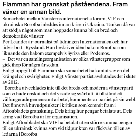
Flamman har granskat påståendena. Fram
växer en annan bild.
Samarbetet mellan Vänsterns internationella forum, VIF och
ukrainska Borotba inleddes innan krisen i Ukraina. Tanken då var
att stödja något som man hoppades kunna bli en bred och
demokratisk vänster.
Per Leander är journalist på tidningen Internationalen och har
tidvis bott i Ryssland. Han beskriver idén bakom Borotba som
liknande den bakom exempelvis Syriza eller Podemos.
– Det var en samlingsorganisation av olika vänstergrupper som
gick ihop för några år sedan.
Enligt uppgift till Flamman ska samarbetet ha kantats av en del
krångel och svårigheter. Enligt Vänsterpartiet avslutades det i slute
av 2012.
”Borotba utvecklades inte till det breda och moderna vänsterparti
som vi hade önskat och det visade sig svårt att få till stånd ett
välfungerade gemensamt arbete”, kommenterar partiet på sin webb
Det finns två huvudpunkter i kritiken som kommit fram i
Aftonbladets granskning. Dels kring hur pengar betalats ut. Dels
kring vad Borotba är för organisation.
Enligt Aftonbladet ska VIF ha betalat ut en större summa pengar
till en ukrainsk kvinna som vid tidpunkten var flickvän till en av
ledarna i Borotba.