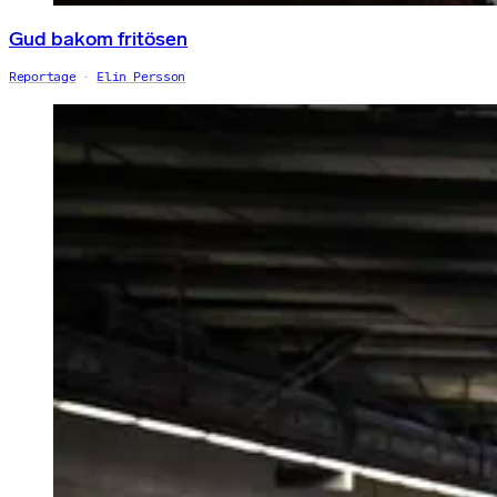
Gud bakom fritösen
Reportage
Elin Persson