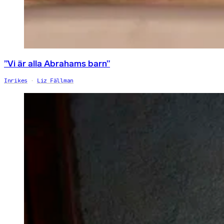
”Vi är alla Abrahams barn”
Inrikes
Liz Fällman