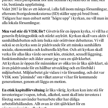
vår, bestämda uppfattning.
Valet 2017 är lite av ett ödesval, i alla fall inom många församlingar,
eftersom Sverigedemokraterna (SD) ställer upp på bred front.
Tidigare har man enbart suttit ”högre upp” i kyrkan, nu vill man in
alla lokala församlingar.
Men vad står då VISK för?
Givetvis för en öppen kyrka, vi vill ha 
generös flyktingpolitik och stärkt asylrätt. Kyrkan skall vara aktiv i
samhällsdebatten och inte huka när orättvisor debatteras. Vi vill
också se en kyrka som är pådrivande för att minska samhällets
sociala, ekonomiska och kulturella klyftor. Och att kyrkan skall
verka för allas lika värde oavsett kön, etnicitet, sexuell läggning,
funktionshinder och ålder anser jag vara en självklarhet.
Att kyrkan är öppen för människor av olika tro är lika självklart, så
även pådrivande för en hållbar utveckling och en förebild i
miljöarbetet. Miljöarbetet går vidare i vår församling, och det var
VISK som ”påminde” om vilket ansvar vi har för kommande
generationer, genom att lägga en motion.
En etisk kapitalförvaltning
är lika viktig, kyrkan kan inte stå för
investeringar i vapen, tobak, alkohol, samt skall inte investera i
företag som använder barnarbete eller har dåliga
arbetsförhållanden. Allt ovan är rätt självklart för en