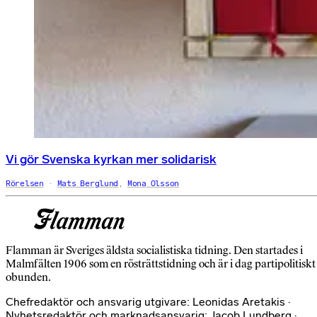
Vi gör Svenska kyrkan mer solidarisk
Rörelsen
Mats Berglund
,
Mona Olsson
Flamman är Sveriges äldsta socialistiska tidning. Den startades i
Malmfälten 1906 som en rösträttstidning och är i dag partipolitiskt
obunden.
Chefredaktör och ansvarig utgivare: Leonidas Aretakis ·
Nyhetsredaktör och marknadsansvarig: Jacob Lundberg ·