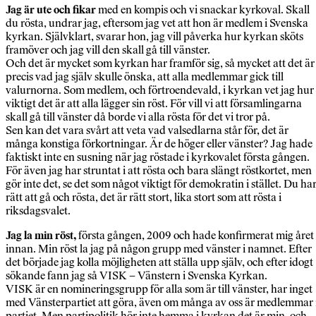
Jag är ute och fikar
med en kompis och vi snackar kyrkoval. Skall
du rösta, undrar jag, eftersom jag vet att hon är medlem i Svenska
kyrkan. Självklart, svarar hon, jag vill påverka hur kyrkan sköts
framöver och jag vill den skall gå till vänster.
Och det är mycket som kyrkan har framför sig, så mycket att det är
precis vad jag själv skulle önska, att alla medlemmar gick till
valurnorna. Som medlem, och förtroendevald, i kyrkan vet jag hur
viktigt det är att alla lägger sin röst. För vill vi att församlingarna
skall gå till vänster då borde vi alla rösta för det vi tror på.
Sen kan det vara svårt att veta vad valsedlarna står för, det är
många konstiga förkortningar. Är de höger eller vänster? Jag hade
faktiskt inte en susning när jag röstade i kyrkovalet första gången.
För även jag har struntat i att rösta och bara slängt röstkortet, men
gör inte det, se det som något viktigt för demokratin i stället. Du ha
rätt att gå och rösta, det är rätt stort, lika stort som att rösta i
riksdagsvalet.
Jag la min röst,
första gången, 2009 och hade konfirmerat mig året
innan. Min röst la jag på någon grupp med vänster i namnet. Efter
det började jag kolla möjligheten att ställa upp själv, och efter idogt
sökande fann jag så VISK – Vänstern i Svenska Kyrkan.
VISK är en nomineringsgrupp för alla som är till vänster, har inget
med Vänsterpartiet att göra, även om många av oss är medlemmar 
partiet. Men partipolitik hör inte hemma i kyrkan det är min, och