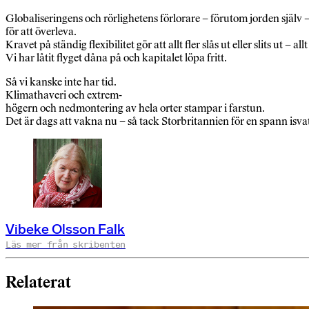
Globaliseringens och rörlighetens förlorare – förutom jorden själv – 
för att överleva.
Kravet på ständig flexibilitet gör att allt fler slås ut eller slits ut – all
Vi har låtit flyget dåna på och kapitalet löpa fritt.
Så vi kanske inte har tid.
Klimathaveri och extrem-
högern och nedmontering av hela orter stampar i farstun.
Det är dags att vakna nu – så tack Storbritannien för en spann isvat
Vibeke Olsson Falk
Läs mer från skribenten
Relaterat