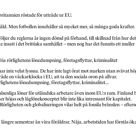
britannien röstade för utträde ur EU.
ld. Men fotbollen innehåller så mycket mer, så många goda krafter. 
ljer du reglerna är ingen dömd på förhand, till skillnad från hur det 
e insatt i det brittiska samhället – men nog har det funnits ett muller
 fria rörlighetens lönedumpning, företagsflyttar, kriminalitet
r inte velat lyssna. De har inte lagt örat mot marken utan svävat hö
träde en väckarklocka i EU, att ta den sociala oron på allvar.
rörlighetens lönedumpning, företagsflyttar, kriminalitet…
lsenliga löner för utländska arbetare även inom EU:s ram. Finland 
 höjas och låglönekonceptet blir inte lika intressant för kapitalet.
. Rörligheten och globaliseringen vilar helt på fossila bränslen – efter
 längre semestrar än våra föräldrar. Nåja, arbetstiden har förstås öka