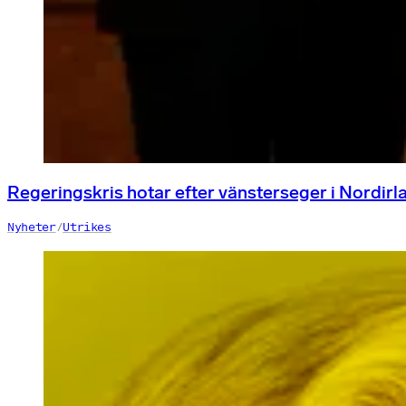
Regeringskris hotar efter vänsterseger i Nordirl
Nyheter
/
Utrikes