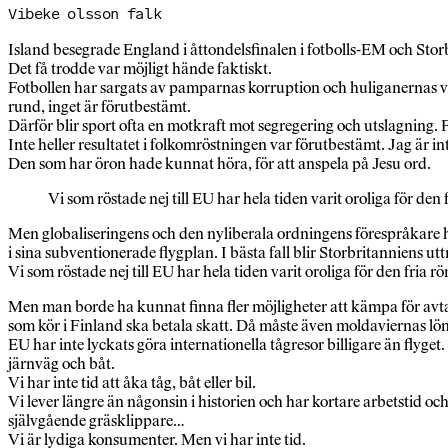
Vibeke olsson falk
Island besegrade England i åttondelsfinalen i fotbolls-EM och Stor
Det få trodde var möjligt hände faktiskt.
Fotbollen har sargats av pamparnas korruption och huliganernas vå
rund, inget är förutbestämt.
Därför blir sport ofta en motkraft mot segregering och utslagning. Fö
Inte heller resultatet i folkomröstningen var förutbestämt. Jag är int
Den som har öron hade kunnat höra, för att anspela på Jesu ord.
Vi som röstade nej till EU har hela tiden varit oroliga för den
Men globaliseringens och den nyliberala ordningens förespråkare ha
i sina subventionerade flygplan. I bästa fall blir Storbritanniens ut
Vi som röstade nej till EU har hela tiden varit oroliga för den fria 
Men man borde ha kunnat finna fler möjligheter att kämpa för avta
som kör i Finland ska betala skatt. Då måste även moldaviernas löner
EU har inte lyckats göra internationella tågresor billigare än flyget
järnväg och båt.
Vi har inte tid att åka tåg, båt eller bil.
Vi lever längre än någonsin i historien och har kortare arbetstid och
självgående gräsklippare…
Vi är lydiga konsumenter. Men vi har inte tid.