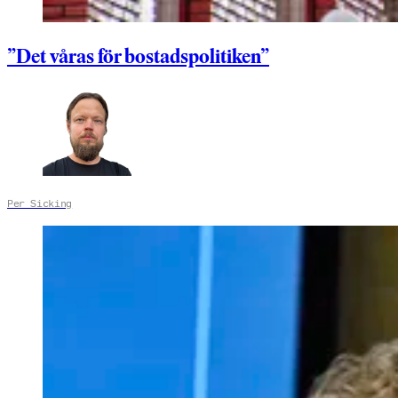
”Det våras för bostadspolitiken”
Per Sicking