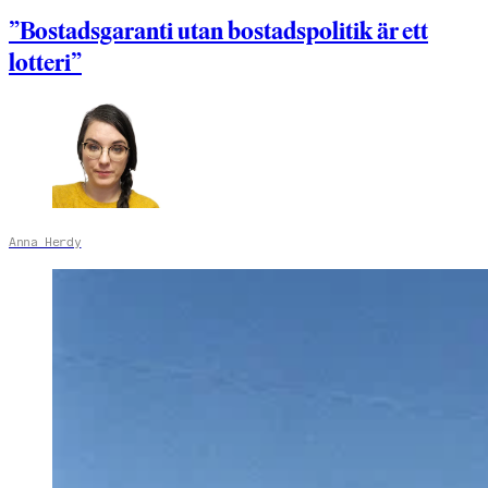
”Bostadsgaranti utan bostadspolitik är ett
lotteri”
Anna Herdy