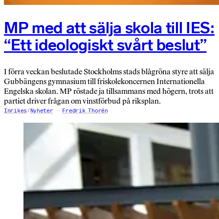
MP med att sälja skola till IES:
“Ett ideologiskt svårt beslut”
I förra veckan beslutade Stockholms stads blågröna styre att sälja
Gubb­ängens gymnasium till fri­skole­koncernen Internationella
Engelska skolan. MP röstade ja tillsammans med högern, trots att
partiet driver frågan om vinstförbud på riksplan.
Inrikes
/
Nyheter
Fredrik Thorén