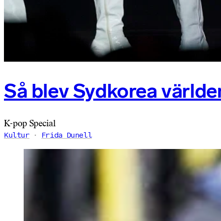
Så blev Sydkorea världe
K-pop Special
Kultur
Frida Dunell