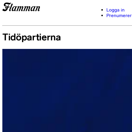
Logga in
Prenumerer
Tidöpartierna