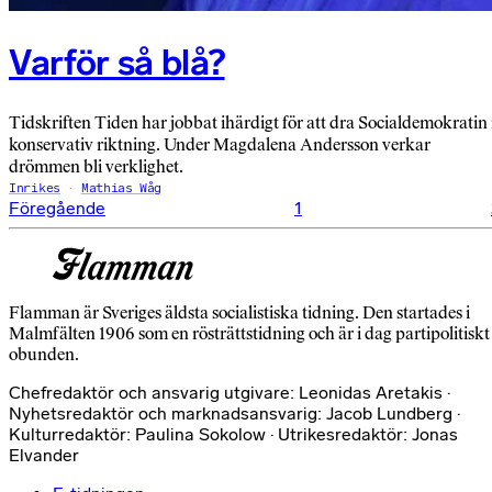
Varför så blå?
Tidskriften Tiden har jobbat ihärdigt för att dra Socialdemokratin 
konservativ riktning. Under Magdalena Andersson verkar
drömmen bli verklighet.
Inrikes
Mathias Wåg
Sidnumrering
Föregående
1
för
inlägg
Flamman är Sveriges äldsta socialistiska tidning. Den startades i
Malmfälten 1906 som en rösträttstidning och är i dag partipolitiskt
obunden.
Chefredaktör och ansvarig utgivare: Leonidas Aretakis ·
Nyhetsredaktör och marknadsansvarig: Jacob Lundberg ·
Kulturredaktör: Paulina Sokolow · Utrikesredaktör: Jonas
Elvander