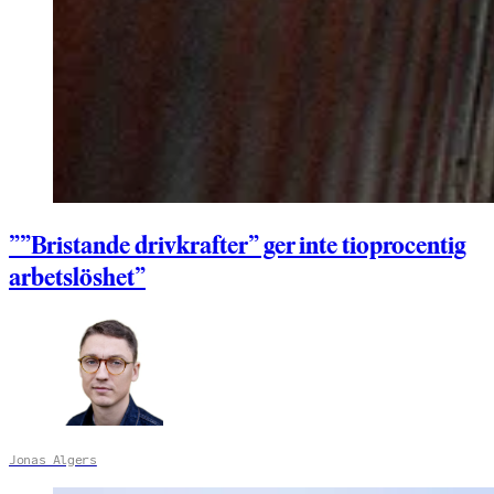
””Bristande drivkrafter” ger inte tioprocentig
arbetslöshet”
Jonas Algers