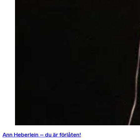
Ann Heberlein – du är förlåten!