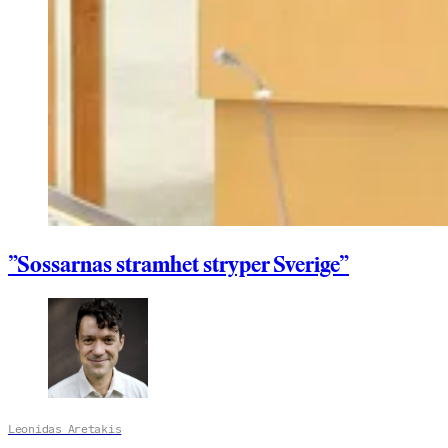
”Sossarnas stramhet stryper Sverige”
Leonidas Aretakis