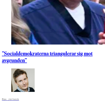
”Socialdemokraterna triangulerar sig mot
avgrunden”
Max Jerneck