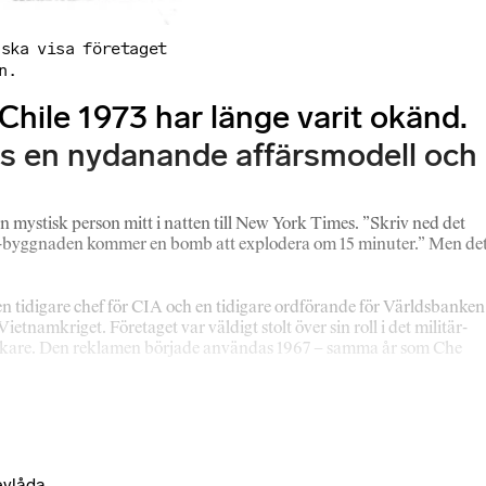
 ska visa företaget
n.
Chile 1973 har länge varit okänd.
ots en nydanande affärsmodell och
n mystisk person mitt i natten till New York Times. ”Skriv ned det
ican-byggnaden kommer en bomb att explodera om 15 minuter.” Men de
a en tidigare chef för CIA och en tidigare ordförande för Världsbanken
namkriget. Företaget var väldigt stolt över sin roll i det militär-
rkerkikare. Den reklamen började användas 1967 – samma år som Che
evlåda.