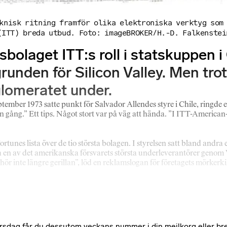
eknisk ritning framför olika elektroniska verktyg som
(ITT) breda utbud. Foto: imageBROKER/H.-D. Falkenstei
laget ITT:s roll i statskuppen i 
grunden för Silicon Valley. Men tr
glomeratet under.
tember 1973 satte punkt för Salvador Allendes styre i Chile, ringde e
t en gång.” Ett tips. Något stort var på väg att hända. ”I ITT-Amer
rtunes lista över de tio största bolagen. I styrelsen satt bland andr
en av det amerikanska försvarets största underleverantörer genom Viet
tillhör inte längre gerillan”, löd en reklamslogan för företagets mö
e torsdag får du dessutom veckans nummer i din mejlkorg eller br