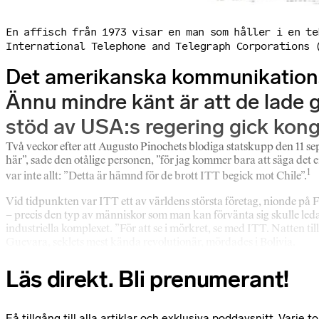
En affisch från 1973 visar en man som håller i en t
International Telephone and Telegraph Corporations 
Det amerikanska kommunikationsbo
Ännu mindre känt är att de lade 
stöd av USA:s regering gick kon
Två veckor efter att Augusto Pinochets blodiga statskupp den 11 sep
här”, sade den otålige personen, ”för jag kommer bara att säga de
1
var inte allt: ”Detta är hämnd för de brott ITT begick mot Chile”.
Vid tidpunkten var ITT ett av världens största företag, nionde på Fo
– precis den typ av människor som man kan förvänta sig skulle leda 
industriella komplexet. ”För att se i mörkret, se med ITT. Natten 
Guevara, seklets mest kända revolutionär, mördades i Bolivia.
Läs direkt. Bli prenumerant!
Få tillgång till alla artiklar och exklusiva poddavsnitt. Varj