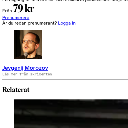
79 kr
Från
Prenumerera
Är du redan prenumerant?
Logga in
Jevgenij Morozov
Läs mer från skribenten
Relaterat