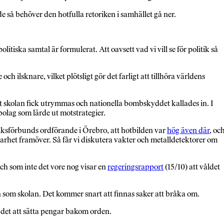
så behöver den hotfulla retoriken i samhället gå ner.
iska samtal är formulerat. Att oavsett vad vi vill se för politik så
h ilsknare, vilket plötsligt gör det farligt att tillhöra världens
tt skolan fick utrymmas och nationella bombskyddet kallades in. I
olag som lärde ut motstrategier.
ksförbunds ordförande i Örebro, att hotbilden var
hög även där
, oc
vklarhet framöver. Så får vi diskutera vakter och metalldetektorer om
Och som inte det vore nog visar en
regeringsrapport
(15/10) att våldet
in som skolan. Det kommer snart att finnas saker att bråka om.
r det att sätta pengar bakom orden.