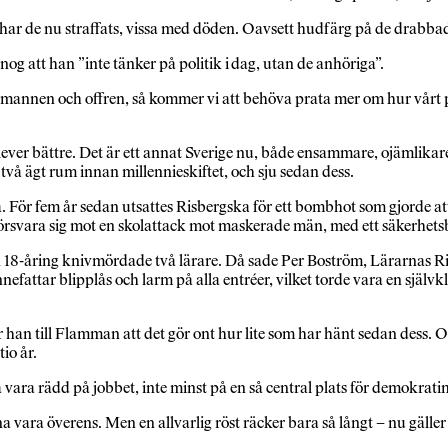
r de nu straffats, vissa med döden. Oavsett hudfärg på de drabbade 
nog att han ”inte tänker på politik i dag, utan de anhöriga”.
annen och offren, så kommer vi att behöva prata mer om hur vårt polit
lever bättre. Det är ett annat Sverige nu, både ensammare, ojämlikare oc
två ägt rum innan millennieskiftet, och sju sedan dess.
. För fem år sedan utsattes Risbergska för ett bombhot som gjorde a
örsvara sig mot en skolattack mot maskerade män, med ett säkerhetsb
 18-åring knivmördade två lärare. Då sade Per Boström, Lärarnas Ri
nnefattar blipplås och larm på alla entréer, vilket torde vara en själ
r han till Flamman att det gör ont hur lite som har hänt sedan dess. 
io år.
 vara rädd på jobbet, inte minst på en så central plats för demokrat
a vara överens. Men en allvarlig röst räcker bara så långt – nu gälle