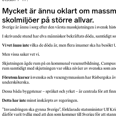
Mycket är ännu oklart om massmor
skolmiljöer på större allvar.
Sverige är ännu i sorg efter den värsta masskjutningen i svensk hist
I skrivande stund har elva människor bekräftats döda, samtidigt som
Vi vet ännu inte
vilka de döda är, men flera imamer ska ha besökt U
Men vissa saker vet vi.
Skjutningen ägde rum på en kommunal vuxenutbildning, Campus Ris
rum samtidigt med skjutningen var olika nivåer av svenska som a
Förutom kurser i
svenska och vuxengymnasium har Risbergska även 
undersköterska.
Dessa båda byggstenar – språket och yrket – är centrala för att finn
Detta har inte
minst inskärpts av regeringen.
”Invandringen ska gynna Sverige”, förklarade statsminister Ulf Kri
därför varit tydlig med att den som kommer till Sverige för att stann