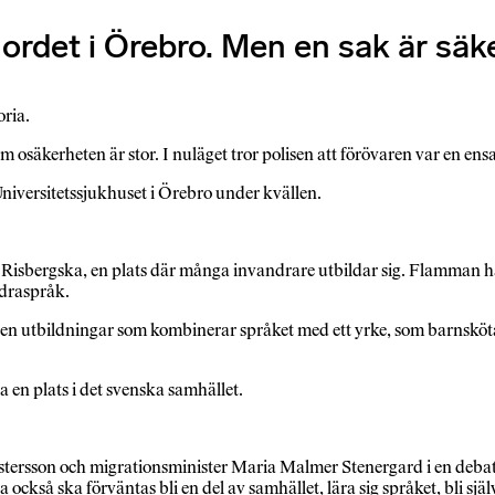
det i Örebro. Men en sak är säker
oria.
 osäkerheten är stor. I nuläget tror polisen att förövaren var en en
niversitetssjukhuset i Örebro under kvällen.
bergska, en plats där många invandrare utbildar sig. Flamman har 
ndraspråk.
utbildningar som kombinerar språket med ett yrke, som barnskötare
a en plats i det svenska samhället.
stersson och migrations­minister Maria Malmer Stenergard i en debat
a också ska förväntas bli en del av samhället, lära sig språket, bli s