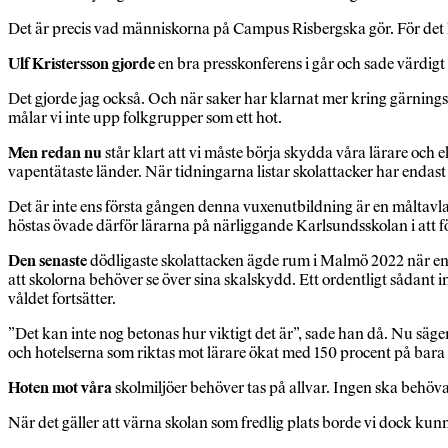
Det är precis vad människorna på Campus Risbergska gör. För det ha
Ulf Kristersson gjorde
en bra presskonferens i går och sade värdigt 
Det gjorde jag också. Och när saker har klarnat mer kring gärningsm
målar vi inte upp folkgrupper som ett hot.
Men redan nu
står klart att vi måste börja skydda våra lärare och e
vapentätaste länder. När tidningarna listar skolattacker har endast 
Det är inte ens första gången denna vuxenutbildning är en måltavla
höstas övade därför lärarna på närliggande Karlsundsskolan i att f
Den senaste
dödligaste skolattacken ägde rum i Malmö 2022 när en
att skolorna behöver se över sina skalskydd. Ett ordentligt sådant i
våldet fortsätter.
”Det kan inte nog betonas hur viktigt det är”, sade han då. Nu säge
och hotelserna som riktas mot lärare ökat med 150 procent på bara t
Hoten mot våra
skolmiljöer behöver tas på allvar. Ingen ska behöva
När det gäller att värna skolan som fredlig plats borde vi dock kunn