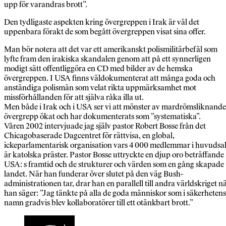
upp för varandras brott”.
Den tydligaste aspekten kring övergreppen i Irak är väl det
uppenbara förakt de som begått övergreppen visat sina offer.
Man bör notera att det var ett amerikanskt polismilitärbefäl som
lyfte fram den irakiska skandalen genom att på ett synnerligen
modigt sätt offentliggöra en CD med bilder av de hemska
övergreppen. I USA finns väldokumenterat att många goda och
anständiga polismän som velat rikta uppmärksamhet mot
missförhållanden för att själva råka illa ut.
Men både i Irak och i USA ser vi att mönster av mardrömsliknande
övergrepp ökat och har dokumenterats som ”systematiska”.
Våren 2002 intervjuade jag själv pastor Robert Bosse från det
Chicagobaserade Dagcentret för rättvisa, en global,
ickeparlamentarisk organisation vars 4 000 medlemmar i huvudsa
är katolska präster. Pastor Bosse uttryckte en djup oro beträffande
USA: s framtid och de strukturer och värden som en gång skapade
landet. När han funderar över slutet på den väg Bush-
administrationen tar, drar han en parallell till andra världskriget n
han säger: ”Jag tänkte på alla de goda människor som i säkerhetens
namn gradvis blev kollaboratörer till ett otänkbart brott.”