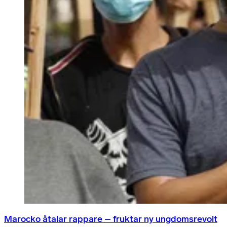
Marocko åtalar rappare – fruktar ny ungdomsrevolt