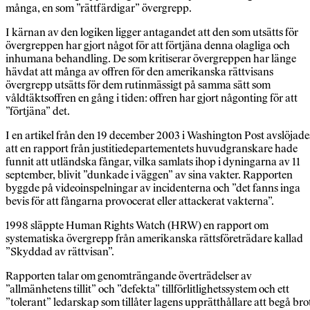
många, en som ”rättfärdigar” övergrepp.
I kärnan av den logiken ligger antagandet att den som utsätts för
övergreppen har gjort något för att förtjäna denna olagliga och
inhumana behandling. De som kritiserar övergreppen har länge
hävdat att många av offren för den amerikanska rättvisans
övergrepp utsätts för dem rutinmässigt på samma sätt som
våldtäktsoffren en gång i tiden: offren har gjort någonting för att
”förtjäna” det.
I en artikel från den 19 december 2003 i Washington Post avslöjade
att en rapport från justitiedepartementets huvudgranskare hade
funnit att utländska fångar, vilka samlats ihop i dyningarna av 11
september, blivit ”dunkade i väggen” av sina vakter. Rapporten
byggde på videoinspelningar av incidenterna och ”det fanns inga
bevis för att fångarna provocerat eller attackerat vakterna”.
1998 släppte Human Rights Watch (HRW) en rapport om
systematiska övergrepp från amerikanska rättsföreträdare kallad
”Skyddad av rättvisan”.
Rapporten talar om genomträngande överträdelser av
”allmänhetens tillit” och ”defekta” tillförlitlighetssystem och ett
”tolerant” ledarskap som tillåter lagens upprätthållare att begå bro