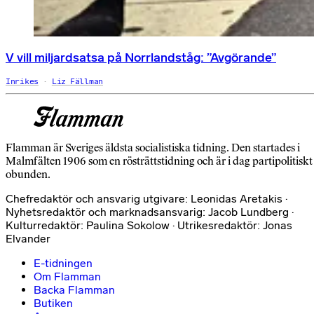
V vill miljardsatsa på Norrlandståg: ”Avgörande”
Inrikes
Liz Fällman
Flamman är Sveriges äldsta socialistiska tidning. Den startades i
Malmfälten 1906 som en rösträttstidning och är i dag partipolitiskt
obunden.
Chefredaktör och ansvarig utgivare: Leonidas Aretakis ·
Nyhetsredaktör och marknadsansvarig: Jacob Lundberg ·
Kulturredaktör: Paulina Sokolow · Utrikesredaktör: Jonas
Elvander
E-tidningen
Om Flamman
Backa Flamman
Butiken