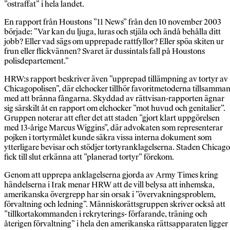
”ostraffat” i hela landet.
En rapport från Houstons ”11 News” från den 10 november 2003
började: ”Var kan du ljuga, luras och stjäla och ändå behålla ditt
jobb? Eller vad sägs om upprepade rattfyllor? Eller spöa skiten ur
frun eller flickvännen? Svaret är dussintals fall på Houstons
polisdepartement.”
HRW:s rapport beskriver även ”upprepad tillämpning av tortyr av
Chicagopolisen”, där elchocker tillhör favoritmetoderna tillsamma
med att bränna fångarna. Skyddad av rättvisan-rapporten ägnar
sig särskilt åt en rapport om elchocker ”mot huvud och genitalier”.
Gruppen noterar att efter det att staden ”gjort klart uppgörelsen
med 13-årige Marcus Wiggins”, där advokaten som representerar
pojken i tortyrmålet kunde säkra vissa interna dokument som
ytterligare bevisar och stödjer tortyranklagelserna. Staden Chicago
fick till slut erkänna att ”planerad tortyr” förekom.
Genom att upprepa anklagelserna gjorda av Army Times kring
händelserna i Irak menar HRW att de vill belysa att inhemska,
amerikanska övergrepp har sin orsak i ”övervakningsproblem,
förvaltning och ledning”. Människorättsgruppen skriver också att
”tillkortakommanden i rekryterings- förfarande, träning och
återigen förvaltning” i hela den amerikanska rättsapparaten ligger