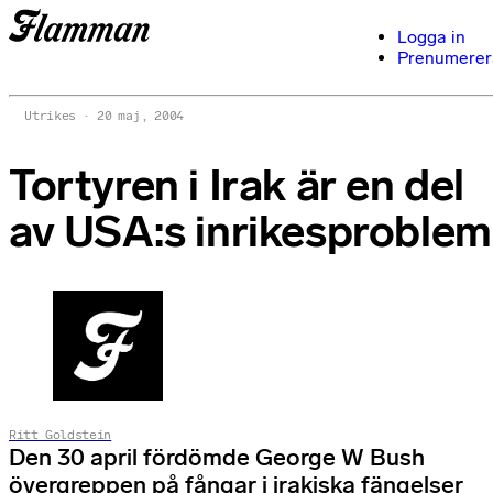
Logga in
Prenumerer
Utrikes
20 maj, 2004
Tortyren i Irak är en del
av USA:s inrikesproblem
Ritt Goldstein
Den 30 april fördömde George W Bush
övergreppen på fångar i irakiska fängelser