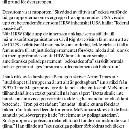
till grund för övergreppen.
Dessutom visar rapporten ”Skyddad av rättvisan” också varför de
tidiga rapporterna om övergrepp i Irak ignorerades. USA visade
upp ett beteendemönster som HRW inhemskt i USA kallar ”federal
passivitet”.
När HRW följde upp de inhemska anklagelserna ställda till
människorättsorganisationen Civil Rights Division fann man att av
de 10 129 civilrättsmål man hade som underlag ledde cirka ett fall a
femhundra till att justitiedepartementet försökte inleda åtal. Kansk
än mer upprörande var att HRW fann att inom somliga
amerikanska polisdepartement ”belönades ofta” särskilt brutala
poliser genom att ges ”positiva värdeomdömen och befordran”.
I sin kritik av ledarskapet i Pentagon skriver Army Times att:
”Budskapet till trupperna är att allt är godtagbart.” En artikel från
1997 i Time Magazine av före detta polis-chefen Joseph McNamar
tillhandahålls en exakt parallell när han säger: ”Detta skulle inte
hända om inte vissa poliser inte trodde sig ha mandat för ett sådant
beteende.” Tron på ett sådant ”mandat” skulle kunna förklara
bilder från Irak med leende torterare. McNamara skrev att de flest
samtida polisövergrepp hade ”ett element av polisgansterism”.
Små grupper av polismän delar ett förakt för de människor de skall
tjäna.” Han tillade att ”skurkaktiga poliser förbrödras och täcker