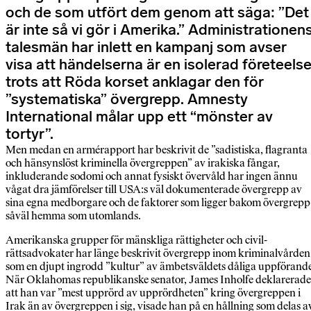
och de som utfört dem genom att säga: ”Det
är inte så vi gör i Amerika.” Administrationen
talesmän har inlett en kampanj som avser
visa att händelserna är en isolerad företeels
trots att Röda korset anklagar den för
”systematiska” övergrepp. Amnesty
International målar upp ett “mönster av
tortyr”.
Men medan en armérapport har beskrivit de ”sadistiska, flagranta
och hänsynslöst kriminella övergreppen” av irakiska fångar,
inkluderande sodomi och annat fysiskt övervåld har ingen ännu
vågat dra jämförelser till USA:s väl dokumenterade övergrepp av
sina egna medborgare och de faktorer som ligger bakom övergrepp
såväl hemma som utomlands.
Amerikanska grupper för mänskliga rättigheter och civil-
rättsadvokater har länge beskrivit övergrepp inom kriminalvården
som en djupt ingrodd ”kultur” av ämbetsväldets dåliga uppförand
När Oklahomas republikanske senator, James Inholfe deklarerade
att han var ”mest upprörd av upprördheten” kring övergreppen i
Irak än av övergreppen i sig, visade han på en hållning som delas a