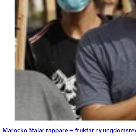
Marocko åtalar rappare – fruktar ny ungdomsre