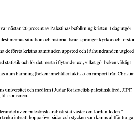
8 var nästan 20 procent av Palestinas befolkning kristen. I dag utgör
stiniernas situation och historia. Israel spränger kyrkor och förstö
estina de första kristna samfunden uppstod och i århundranden utgjor
 statistik och för det mesta i flytande text, vilket gör boken väldigt
s utan hämning (boken innehåller faktiskt en rapport från Christi
s universitet och medlem i Judar för israelisk-palestinsk fred, JIPF.
till sionismen.
erandet av en palestinsk arabisk stat väster om Jordanfloden.”
 tveka inte att hoppa över sidor och stycken som känns alltför tunga