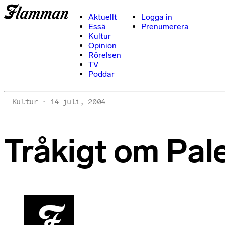
Aktuellt
Logga in
Essä
Prenumerera
Kultur
Opinion
Rörelsen
TV
Poddar
Kultur
14 juli, 2004
Tråkigt om Pal