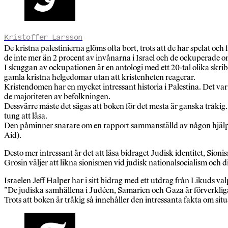
Kristoffer Larsson
De kristna palestinierna glöms ofta bort, trots att de har spelat oc
de inte mer än 2 procent av invånarna i Israel och de ockuperade om
I skuggan av ockupationen är en antologi med ett 20-tal olika skri
gamla kristna helgedomar utan att kristenheten reagerar.
Kristendomen har en mycket intressant historia i Palestina. Det va
de majoriteten av befolkningen.
Dessvärre måste det sägas att boken för det mesta är ganska tråkig. Ä
tung att läsa.
Den påminner snarare om en rapport sammanställd av någon hjälpor
Aid).
Desto mer intressant är det att läsa bidraget Judisk identitet, Sion
Grosin väljer att likna sionismen vid judisk nationalsocialism och di
Israelen Jeff Halper har i sitt bidrag med ett utdrag från Likuds va
”De judiska samhällena i Judéen, Samarien och Gaza är förverkligan
Trots att boken är tråkig så innehåller den intressanta fakta om si