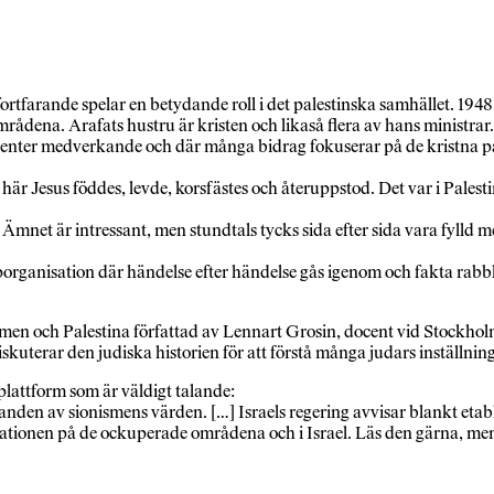
h fortfarande spelar en betydande roll i det palestinska samhället. 194
rådena. Arafats hustru är kristen och likaså flera av hans ministrar.
benter medverkande och där många bidrag fokuserar på de kristna pale
r här Jesus föddes, levde, korsfästes och återuppstod. Det var i Pal
mnet är intressant, men stundtals tycks sida efter sida vara fylld med
ganisation där händelse efter händelse gås igenom och fakta rabbla
ismen och Palestina författad av Lennart Grosin, docent vid Stockholm
skuterar den judiska historien för att förstå många judars inställning 
lplattform som är väldigt talande:
den av sionismens värden. […] Israels regering avvisar blankt etabl
tuationen på de ockuperade områdena och i Israel. Läs den gärna, men