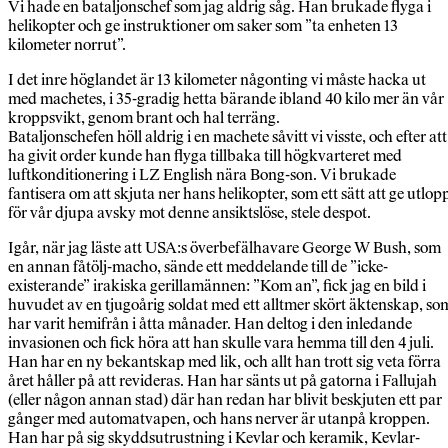
Vi hade en bataljonschef som jag aldrig såg. Han brukade flyga i
helikopter och ge instruktioner om saker som ”ta enheten 13
kilometer norrut”.
I det inre höglandet är 13 kilometer någonting vi måste hacka ut
med machetes, i 35-gradig hetta bärande ibland 40 kilo mer än vår
kroppsvikt, genom brant och hal terräng.
Bataljonschefen höll aldrig i en machete såvitt vi visste, och efter att
ha givit order kunde han flyga tillbaka till högkvarteret med
luftkonditionering i LZ English nära Bong-son. Vi brukade
fantisera om att skjuta ner hans helikopter, som ett sätt att ge utlop
för vår djupa avsky mot denne ansiktslöse, stele despot.
Igår, när jag läste att USA:s överbefälhavare George W Bush, som
en annan fåtölj-macho, sände ett meddelande till de ”icke-
existerande” irakiska gerillamännen: ”Kom an”, fick jag en bild i
huvudet av en tjugoårig soldat med ett alltmer skört äktenskap, so
har varit hemifrån i åtta månader. Han deltog i den inledande
invasionen och fick höra att han skulle vara hemma till den 4 juli.
Han har en ny bekantskap med lik, och allt han trott sig veta förra
året håller på att revideras. Han har sänts ut på gatorna i Fallujah
(eller någon annan stad) där han redan har blivit beskjuten ett par
gånger med automatvapen, och hans nerver är utanpå kroppen.
Han har på sig skyddsutrustning i Kevlar och keramik, Kevlar-