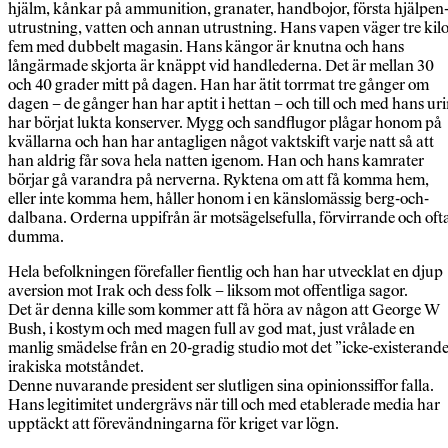
hjälm, kånkar på ammunition, granater, handbojor, första hjälpen
utrustning, vatten och annan utrustning. Hans vapen väger tre kilo
fem med dubbelt magasin. Hans kängor är knutna och hans
långärmade skjorta är knäppt vid handlederna. Det är mellan 30
och 40 grader mitt på dagen. Han har ätit torrmat tre gånger om
dagen – de gånger han har aptit i hettan – och till och med hans ur
har börjat lukta konserver. Mygg och sandflugor plågar honom på
kvällarna och han har antagligen något vaktskift varje natt så att
han aldrig får sova hela natten igenom. Han och hans kamrater
börjar gå varandra på nerverna. Ryktena om att få komma hem,
eller inte komma hem, håller honom i en känslomässig berg-och-
dalbana. Orderna uppifrån är motsägelsefulla, förvirrande och oft
dumma.
Hela befolkningen förefaller fientlig och han har utvecklat en djup
aversion mot Irak och dess folk – liksom mot offentliga sagor.
Det är denna kille som kommer att få höra av någon att George W
Bush, i kostym och med magen full av god mat, just vrålade en
manlig smädelse från en 20-gradig studio mot det ”icke-existerand
irakiska motståndet.
Denne nuvarande president ser slutligen sina opinionssiffor falla.
Hans legitimitet undergrävs när till och med etablerade media har
upptäckt att förevändningarna för kriget var lögn.