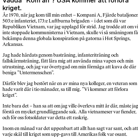
Vaddå ”Kom an”? USA kommer att förlora
kriget.
År 1970, när jag kom till min enhet – Kompani A, Fjärde bataljone
503:e infanteriet, 173:e Luftburna brigaden – i det som då var
Republiken Vietnam, var jag upplagd för strid. Jag trodde att om v
inte stoppade kommunisterna i Vietnam, skulle vi så småningom få
bekämpa denna globala konspiration på gatorna i Hot Springs,
Arkansas.
Jag hade härdats genom basträning, infanteriträning och
fallskärmsträning, fått lära mig att använda mina vapen och min
utrustning, och jag var övertygad om min förmåga att kuva de där
beniga ”Untermenschen”.
Därför blev jag bestört när en av mina nya kolleger, en veteran som
hade varit där i tio månader, sa till mig. ”Vi kommer att förlora
kriget”.
Inte bara det – han sa att om jag ville överleva mitt år där, måste ja
förstå en mycket grundläggande sak. Alla vietnameser var fiender,
och för oss fotsoldater var detta ett raskrig.
Inom en månad var det uppenbart att allt han sagt var sant, och att
varje skäl till kriget som upp-gavs till Amerikas folk var osant.