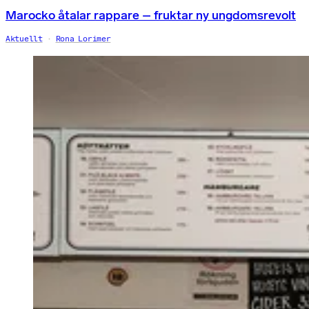
Marocko åtalar rappare – fruktar ny ungdomsrevolt
Aktuellt
Rona Lorimer