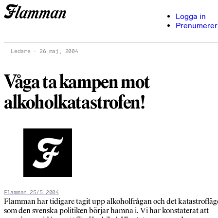
Logga in
Prenumerer
Ledare
26 maj, 2004
Våga ta kampen mot
alkoholkatastrofen!
Flamman 25/5 2004
Flamman har tidigare tagit upp alkoholfrågan och det katastrofläg
som den svenska politiken börjar hamna i. Vi har konstaterat att