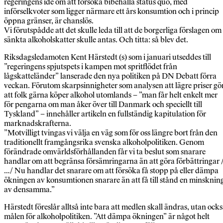
regeringens idé om att försöka bibehålla status quo, med
införselkvoter som ligger närmare ett års konsumtion och i princip
öppna gränser, är chanslös.
Vi förutspådde att det skulle leda till att de borgerliga förslagen om
sänkta alkoholskatter skulle antas. Och titta: så blev det.
Riksdagsledamoten Kent Härstedt (s) som i januari utseddes till
”regeringens spjutspets i kampen mot spritflödet från
lågskatteländer” lanserade den nya politiken på DN Debatt förra
veckan. Förutom skarpsinnigheter som analysen att lägre priser gö
att folk gärna köper alkohol utomlands – ”man får helt enkelt mer
för pengarna om man åker över till Danmark och speciellt till
Tyskland” – innehåller artikeln en fullständig kapitulation för
marknadskrafterna.
”Motvilligt tvingas vi välja en väg som för oss längre bort från den
traditionellt framgångsrika svenska alkoholpolitiken. Genom
förändrade omvärldsförhållanden får vi ta beslut som snarare
handlar om att begränsa försämringarna än att göra förbättringar 
…/ Nu handlar det snarare om att försöka få stopp på eller dämpa
ökningen av konsumtionen snarare än att få till stånd en minsknin
av densamma.”
Härstedt föreslår alltså inte bara att medlen skall ändras, utan ock
målen för alkoholpolitiken. ”Att dämpa ökningen” är något helt