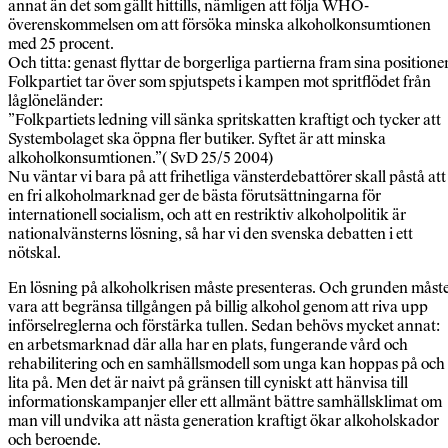
annat än det som gällt hittills, nämligen att följa WHO-
överenskommelsen om att försöka minska alkoholkonsumtionen
med 25 procent.
Och titta: genast flyttar de borgerliga partierna fram sina positioner
Folkpartiet tar över som spjutspets i kampen mot spritflödet från
låglöneländer:
”Folkpartiets ledning vill sänka spritskatten kraftigt och tycker att
Systembolaget ska öppna fler butiker. Syftet är att minska
alkoholkonsumtionen.”( SvD 25/5 2004)
Nu väntar vi bara på att frihetliga vänsterdebattörer skall påstå att
en fri alkoholmarknad ger de bästa förutsättningarna för
internationell socialism, och att en restriktiv alkoholpolitik är
nationalvänsterns lösning, så har vi den svenska debatten i ett
nötskal.
En lösning på alkoholkrisen måste presenteras. Och grunden måst
vara att begränsa tillgången på billig alkohol genom att riva upp
införselreglerna och förstärka tullen. Sedan behövs mycket annat:
en arbetsmarknad där alla har en plats, fungerande vård och
rehabilitering och en samhällsmodell som unga kan hoppas på och
lita på. Men det är naivt på gränsen till cyniskt att hänvisa till
informationskampanjer eller ett allmänt bättre samhällsklimat om
man vill undvika att nästa generation kraftigt ökar alkoholskador
och beroende.