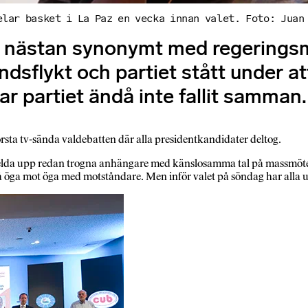
elar basket i La Paz en vecka innan valet. Foto: Juan
 nästan synonymt med regeringsmak
ndsflykt och partiet stått under at
ar partiet ändå inte fallit samman.
första tv-sända valdebatten där alla presidentkandidater deltog.
e elda upp redan trogna anhängare med känslosamma tal på mass­möte
stå öga mot öga med motståndare. Men inför valet på söndag har alla 