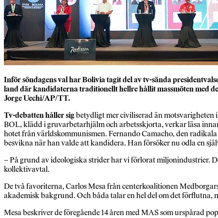
Inför söndagens val har Bolivia tagit del av tv-sända presidentvalsd
land där kandidaterna traditionellt hellre hållit massmöten med 
Jorge Uechi/AP/TT.
Tv-debatten håller sig
betydligt mer civiliserad än motsvarigheten 
BOL, klädd i gruvarbetar­hjälm och arbetsskjorta, verkar läsa innan
hotet från världskommunismen. Fernando Camacho, den radikala prote
besvikna när han valde att kandidera. Han försöker nu odla en själv­
– På grund av ideologiska strider har vi förlorat miljonindustrier. 
kollektivavtal.
De två favoriterna, Carlos Mesa från center­koalitionen Medborgars
akademisk bakgrund. Och båda talar en hel del om det förflutna, me
Mesa beskriver de föregående 14 åren med MAS som urspårad populis