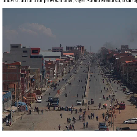
undvikit att falla för provokationer, säger Adolfo Mendoza, sociolo