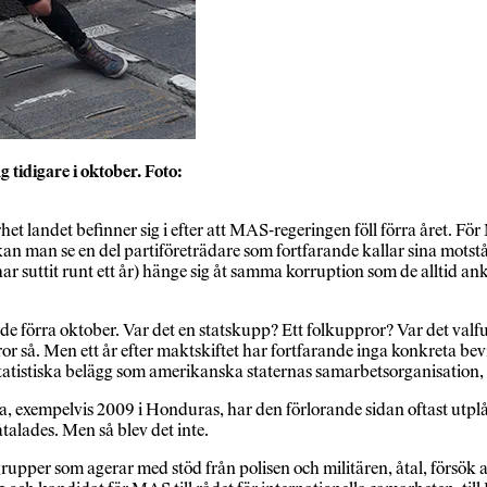
tidigare i oktober. Foto:
t landet befinner sig i efter att MAS-regeringen föll förra året. För
ne kan man se en del partiföreträdare som fortfarande kallar sina m
 har suttit runt ett år) hänge sig åt samma korruption som de alltid
 förra oktober. Var det en statskupp? Ett folkuppror? Var det valfu
r så. Men ett år efter maktskiftet har fortfarande inga konkreta bevi
atistiska belägg som amerikanska staternas samarbetsorganisation, OA
xempelvis 2009 i Honduras, har den förlorande sidan oftast utplåna
talades. Men så blev det inte.
 grupper som agerar med stöd från polisen och militären, åtal, försök 