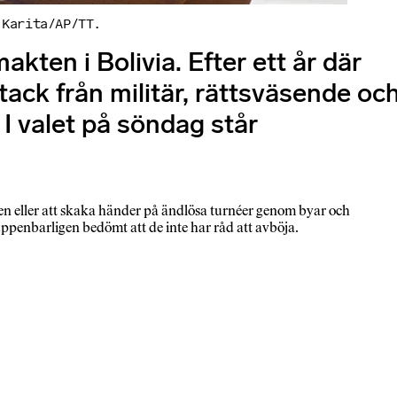
 Karita/AP/TT.
ten i Bolivia. Efter ett år där
tack från militär, rättsväsende oc
 I valet på söndag står
n eller att skaka händer på änd­lösa turnéer genom byar och
uppenbarligen bedömt att de inte har råd att avböja.