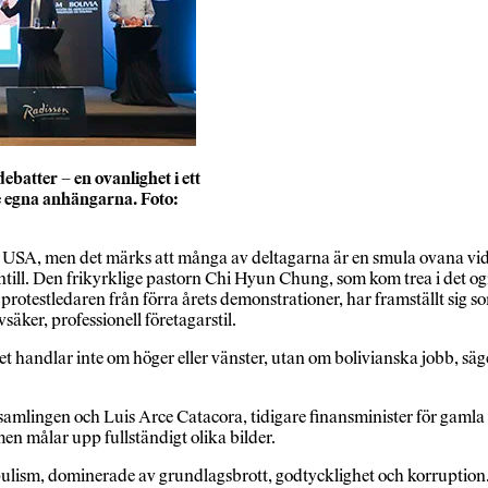
ebatter – en ovanlighet i ett
de egna anhängarna. Foto:
i USA, men det märks att många av deltagarna är en smula ovana vid s
till. Den frikyrklige pastorn Chi Hyun Chung, som kom trea i det ogil
st­ledaren från förra årets demonstrationer, har framställt sig som
säker, professionell företagarstil.
Det handlar inte om höger eller vänster, utan om bolivianska jobb, säg
amlingen och Luis Arce Catacora, tidigare finansminister för gamla 
n målar upp fullständigt olika bilder.
m, dominerade av grundlagsbrott, godtycklighet och korruption. Arce