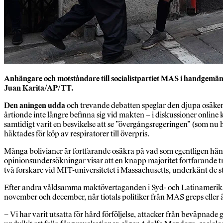
Anhängare och motståndare till socialistpartiet MAS i handgemäng 
Juan Karita/AP/TT.
Den aningen udda
och trevande debatten speglar den djupa osäkerhe
årtionde inte längre befinna sig vid makten – i diskussioner onli
samtidigt varit en besvikelse att se ”övergångsregeringen” (som nu
häktades för köp av respiratorer till överpris.
Många bolivianer är fortfarande osäkra på vad som egentligen hände
opinionsundersökningar visar att en knapp majoritet fortfarande tro
två forskare vid MIT-universitetet i Massachusetts, underkänt de st
Efter andra våldsamma maktövertaganden i Syd- och Latinamerika, e
november och december, när tiotals politiker från MAS greps eller å
– Vi har varit utsatta för hård förföljelse, attacker från beväpnade