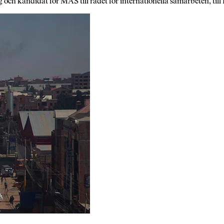
g och kandidat för MAS till rådet för internationella samarbeten, ti