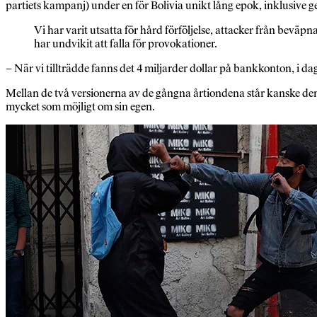
partiets kampanj) under en för Bolivia unikt lång epok, inklusive 
Vi har varit utsatta för hård förföljelse, attacker från beväp
har undvikit att falla för provokationer.
– När vi tillträdde fanns det 4 miljarder dollar på bankkonton, i dag
Mellan de två versionerna av de gångna årtiondena står kanske den 
mycket som möjligt om sin egen.