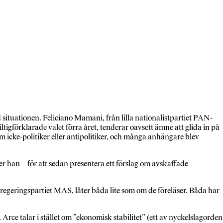
ituationen. Feliciano Mamani, från lilla nationalist­partiet PAN-
tigförklarade valet förra året, tenderar oavsett ämne att glida in på
 icke-politiker eller antipolitiker, och många anhängare blev
er han – för att sedan presentera ett förslag om avskaffade
regeringspartiet MAS, låter båda lite som om de föreläser. Båda har
 talar i stället om ”ekonomisk stabilitet” (ett av nyckelslagorden 