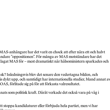
 MAS-anhängare har det varit en chock att efter nära ett och halvt
otståndare ”oppositionen”. För många av MAS motståndare har det
 anklagat MAS för – mest dramatiskt när hälsoministern sparkades och
sk? Inledningsvis blev det senare den veder­tagna bilden, och
s dykt upp, och samtidigt har internationella studier, bland annat a
S, förlitade sig på för att förkasta valresultatet.
ts som politisk kraft. Däråt verkade det också vara på väg i
att stoppa kandidaturer eller förbjuda hela partiet, men vi har