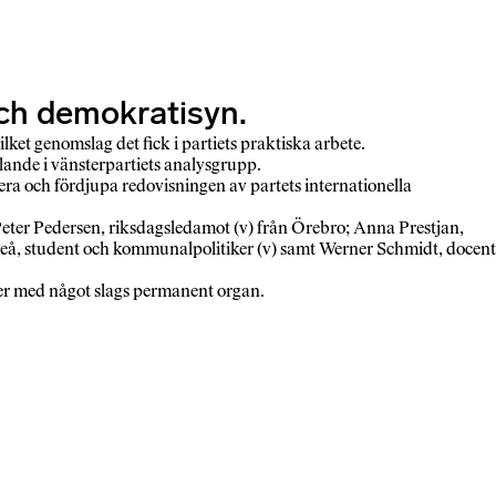
 och demokratisyn.
lket genomslag det fick i partiets praktiska arbete.
ande i vänsterpartiets analysgrupp.
tera och fördjupa redovisningen av partets internationella
eter Pedersen, riksdagsledamot (v) från Örebro; Anna Prestjan,
 Umeå, student och kommunalpolitiker (v) samt Werner Schmidt, docent
ter med något slags permanent organ.