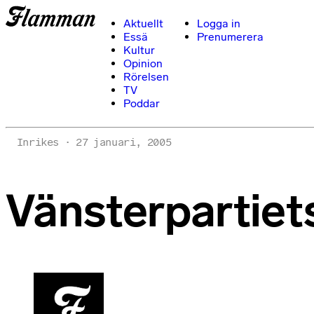
Aktuellt
Logga in
Essä
Prenumerera
Kultur
Opinion
Rörelsen
TV
Poddar
Inrikes
27 januari, 2005
Vänsterpartiets