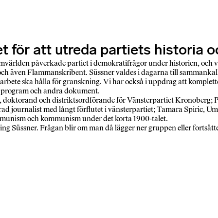
t för att utreda partiets historia
 omvärlden påverkade partiet i demokratifrågor under historien, och vi
och även Flammanskribent. Süssner valdes i dagarna till sammankall
rt arbete ska hålla för granskning. Vi har också i uppdrag att komplet
t i program och andra dokument.
doktorand och distriktsordförande för Vänsterpartiet Kronoberg; P
erad journalist med långt förflutet i vänsterpartiet; Tamara Spiric,
kommunism och kommunism under det korta 1900-talet.
ing Süssner. Frågan blir om man då lägger ner gruppen eller fortsät