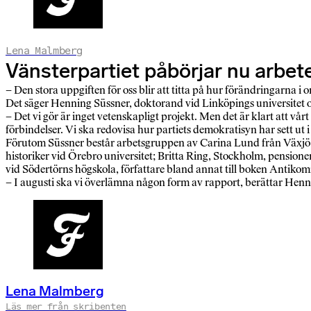
Lena Malmberg
Vänsterpartiet påbörjar nu arbete
– Den stora uppgiften för oss blir att titta på hur förändringarna i
Det säger Henning Süssner, doktorand vid Linköpings universitet 
– Det vi gör är inget vetenskapligt projekt. Men det är klart att vå
förbindelser. Vi ska redovisa hur partiets demokratisyn har sett u
Förutom Süssner består arbetsgruppen av Carina Lund från Växjö, 
historiker vid Örebro universitet; Britta Ring, Stockholm, pension
vid Södertörns högskola, författare bland annat till boken Anti
– I augusti ska vi överlämna någon form av rapport, berättar Henn
Lena Malmberg
Läs mer från skribenten