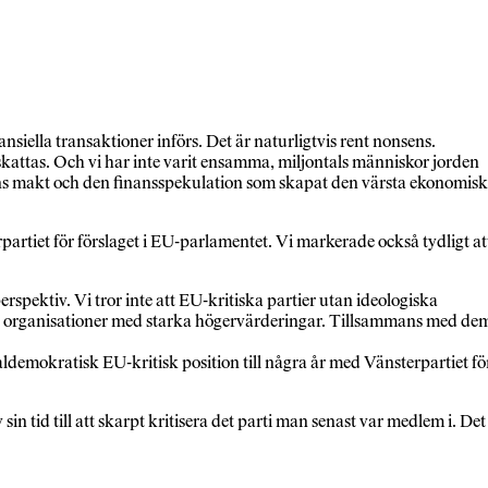
ansiella transaktioner införs. Det är naturligtvis rent nonsens.
eskattas. Och vi har inte varit ensamma, miljontals människor jorden
tagens makt och den finansspekulation som skapat den värsta ekonomis
artiet för förslaget i EU-parlamentet. Vi markerade också tydligt at
rspektiv. Vi tror inte att EU-kritiska partier utan ideologiska
och organisationer med starka högervärderingar. Tillsammans med de
demokratisk EU-kritisk position till några år med Vänsterpartiet fö
in tid till att skarpt kritisera det parti man senast var medlem i. Det