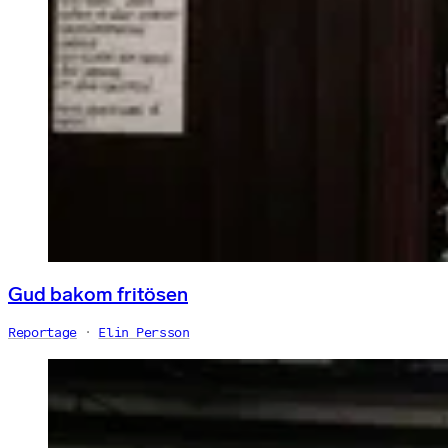
Gud bakom fritösen
Reportage
Elin Persson