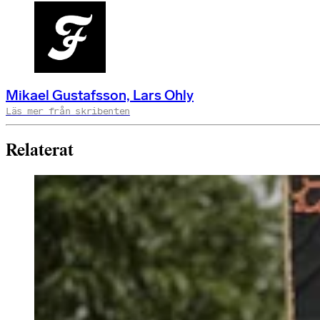
Mikael Gustafsson, Lars Ohly
Läs mer från skribenten
Relaterat