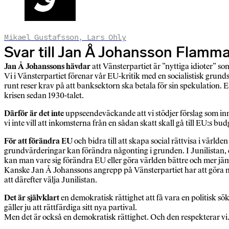
Mikael Gustafsson, Lars Ohly
Svar till Jan Å Johansson Flamm
Jan Å Johanssons hävdar
att Vänsterpartiet är ”nyttiga idioter” so
Vi i Vänsterpartiet förenar vår EU-kritik med en socialistisk grund
runt reser krav på att banksektorn ska betala för sin spekulation.
krisen sedan 1930-talet.
Därför är det inte
uppseendeväckande att vi stödjer förslag som inn
vi inte vill att inkomsterna från en sådan skatt skall gå till EU:s bud
För att förändra EU
och bidra till att skapa social rättvisa i värl
grundvärderingar kan förändra någonting i grunden. I Junilistan,
kan man vare sig förändra EU eller göra världen bättre och mer jäm
Kanske Jan Å Johanssons angrepp på Vänsterpartiet har att göra me
att därefter välja Junilistan.
Det är självklart
en demokratisk rättighet att få vara en politisk sök
gäller ju att rättfärdiga sitt nya partival.
Men det är också en demokratisk rättighet. Och den respekterar vi