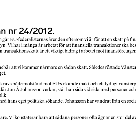
an nr 24/2012.
m går EU-federalisternas ärenden eftersom vi är för att en skatt på fin
syn. Vi har i många år arbetat för att finansiella transaktioner ska b
 En transaktionsskatt är ett viktigt bidrag i arbetet mot finansföre
ebär att vi kommer närmare en sådan skatt. Således röstade Vänsterp
get.
den krävs både motstånd mot EU:s ökande makt och ett tydligt vänsterpe
 där Jan Å Johansson verkar, står han sida vid sida med personer 
lik.
d hans eget politiska sökande. Johansson har vandrat från en social
are. Vi konstaterar bara att sådana personer ofta ägnar en stor del av s
.