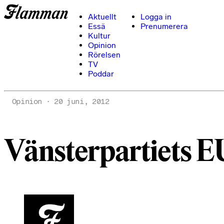
Aktuellt
Logga in
Essä
Prenumerera
Kultur
Opinion
Rörelsen
TV
Poddar
Opinion
20 juni, 2012
Vänsterpartiets EU