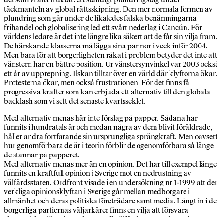
täckmanteln av global rättsskipning. Den mer normala formen av
plundring som går under de likaledes falska benämningarna
frihandel och globalisering led ett svårt nederlag i Cancún. För
världens ledare är det inte längre lika säkert att de får sin vilja fram.
De härskande klasserna må lägga sina pannor i veck inför 2004.
Men bara för att borgerligheten råkat i problem betyder det inte att
vänstern har en bättre position. Ur vänstersynvinkel var 2003 ocks
ett år av upprepning. Ilskan tilltar över en värld där klyftorna ökar.
Protesterna ökar, men också frustrationen. För det finns få
progressiva krafter som kan erbjuda ett alternativ till den globala
backlash som vi sett det senaste kvartsseklet.
Med alternativ menas här inte förslag på papper. Sådana har
funnits i hundratals år och medan några av dem blivit föråldrade,
håller andra fortfarande sin ursprungliga sprängkraft. Men oavset
hur genomförbara de är i teorin förblir de ogenomförbara så länge
de stannar på papperet.
Med alternativ menas mer än en opinion. Det har till exempel länge
funnits en kraftfull opinion i Sverige mot en nedrustning av
välfärdsstaten. Ordfront visade i en undersökning nr 1-1999 att de
verkliga opinionsklyftan i Sverige går mellan medborgare i
allmänhet och deras politiska företrädare samt media. Långt in i de
borgerliga partiernas väljarkårer finns en vilja att försvara