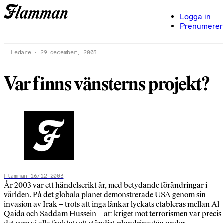
Logga in
Prenumerer
Ledare
29 december, 2003
Var finns vänsterns projekt?
Flamman 16/12 2003
År 2003 var ett händelserikt år, med betydande förändringar i
världen. På det globala planet demonstrerade USA genom sin
invasion av Irak – trots att inga länkar lyckats etableras mellan Al
Qaida och Saddam Hussein – att kriget mot terrorismen var precis
det som vi alla fruktat: ett ständigt plundringståg under