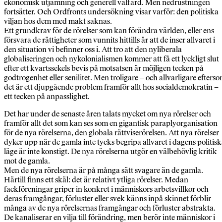
ekonomisk utjämning och generell välfärd. Men nedrustningen
fortsätter. Och Ordfronts undersökning visar varför: den politiska
viljan hos dem med makt saknas.
Ett grundkrav för de rörelser som kan förändra världen, eller ens
försvara de rättigheter som vunnits hittills är att de inser allvaret i
den situation vi befinner oss i. Att tro att den nyliberala
globaliseringen och nykolonialismen kommer att få ett lyckligt slut
efter ett kvartssekels bevis på motsatsen är möjligen tecken på
godtrogenhet eller senilitet. Men troligare – och allvarligare efters
det är ett djupgående problem framför allt hos socialdemokratin –
ett tecken på anpasslighet.
Det har under de senaste åren talats mycket om nya rörelser och
framför allt det som kan ses som en gigantisk paraplyorganisation
för de nya rörelserna, den globala rättviserörelsen. Att nya rörelser
dyker upp när de gamla inte tycks begripa allvaret i dagens politis
läge är inte konstigt. De nya rörelserna utgör en välbehövlig kritik
mot de gamla.
Men de nya rörelserna är på många sätt svagare än de gamla.
Härtill finns ett skäl: det är relativt ytliga rörelser. Medan
fackföreningar griper in konkret i människors arbetsvillkor och
deras framgångar, förluster eller svek känns inpå skinnet förblir
många av de nya rörelsernas framgångar och förluster abstrakta.
De kanaliserar en vilja till förändring, men berör inte människor i