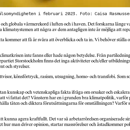
älsomyndigheten i februari 2023. Foto: Caisa Rasmusse
globala värmerekord i luften och i haven. Det forskarna länge varn
ra klimatsystemen att några av dem antagligen inte är möjliga att rep
kommer att få är svåra att överblicka och ta in. Vi behöver ställa om 
limatkrisen inte fanns eller hade någon betydelse. Från partiledning
erpartiet Storstockholm finns det inga aktiviteter och/eller utbildni
t och styrelser.
isor, könsförtryck, rasism, utsugning, homo- och transfobi. Som socia
utan kunskap och vetenskapliga fakta ifråga om orsaker och eskaler
att vi fattat det? Vänstern har en i grunden bra klimatpolitik, varför 
behålla täten och diktera förutsättningarna för omställningen? Varför 
t kunna agera kraftfullt. Det var så arbetarrörelsen organiserade s
i vet hur man driver opinion, startar massrörelser och åstadkommer poli