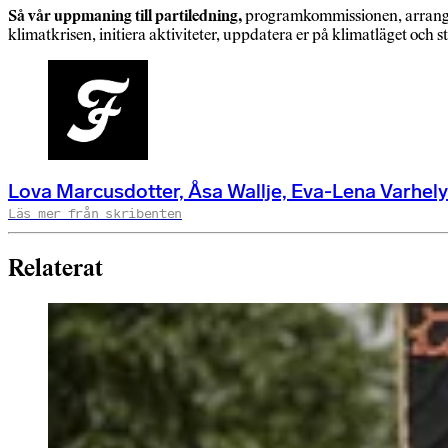
Så vår uppmaning till partiledning,
programkommissionen, arrangöre
klimatkrisen, initiera aktiviteter, uppdatera er på klimatläget och st
Lova Marcusdotter, Åsa Wallje, Eva-Lena Varhely
Läs mer från skribenten
Relaterat