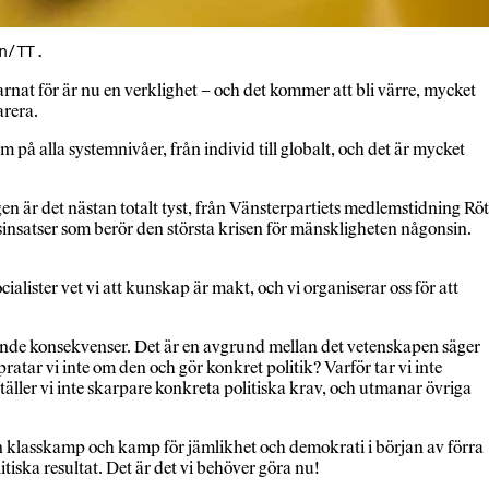
n/TT.
at för är nu en verklighet – och det kommer att bli värre, mycket
arera.
på alla systemnivåer, från individ till globalt, och det är mycket
en är det nästan totalt tyst, från Vänsterpartiets medlemstidning Röt
ngsinsatser som berör den största krisen för mänskligheten någonsin.
lister vet vi att kunskap är makt, och vi organiserar oss för att
ande konsekvenser. Det är en avgrund mellan det vetenskapen säger
pratar vi inte om den och gör konkret politik? Varför tar vi inte
ställer vi inte skarpare konkreta politiska krav, och utmanar övriga
in klasskamp och kamp för jämlikhet och demokrati i början av förra
tiska resultat. Det är det vi behöver göra nu!