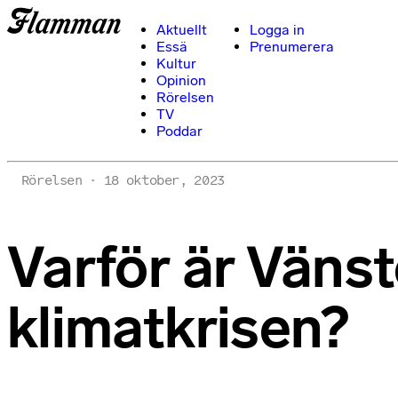
Aktuellt
Logga in
Essä
Prenumerera
Kultur
Opinion
Rörelsen
TV
Poddar
Rörelsen
18 oktober, 2023
Varför är Vänst
klimatkrisen?