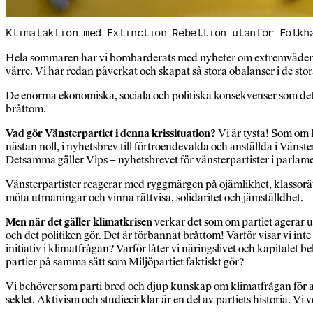
Klimataktion med Extinction Rebellion utanför Folkh
Hela sommaren har vi bombarderats med nyheter om extremväder och 
värre. Vi har redan påverkat och skapat så stora obalanser i de sto
De enorma ekonomiska, sociala och politiska konsekvenser som detta 
bråttom.
Vad gör Vänsterpartiet i denna krissituation?
Vi är tysta! Som om k
nästan noll, i nyhetsbrev till förtroendevalda och anställda i Vänst
Detsamma gäller Vips – nyhetsbrevet för vänsterpartister i parlamen
Vänsterpartister reagerar med ryggmärgen på ojämlikhet, klassorättv
möta utmaningar och vinna rättvisa, solidaritet och jämställdhet.
Men när det gäller klimatkrisen
verkar det som om partiet agerar 
och det politiken gör. Det är förbannat bråttom! Varför visar vi inte 
initiativ i klimatfrågan? Varför låter vi näringslivet och kapitalet 
partier på samma sätt som Miljöpartiet faktiskt gör?
Vi behöver som parti bred och djup kunskap om klimatfrågan för at
seklet. Aktivism och studiecirklar är en del av partiets historia. V