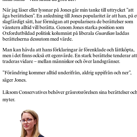
När jag läser eller lyssnar på Jones går min tanke till uttrycket ”att
äga berättelsen”. En anledning till Jones popularitet är att han, på e
slagfärdigt sätt, har förmågan att popularisera de berättelser som
vänstern alltid vill berätta. Genom Jones starka position som
Oxfordutbildad politisk kolumnist på liberala
Guardian
laddas
berättelserna dessutom med värde.
Man kan hävda att hans förklaringar är förenklade och lättköpta,
men i det finns också ett egenvärde. En stark berättelse tenderar att
traderas vidare – mellan människor och över landsgränser.
”Förändring kommer alltid underifrån, aldrig uppifrån och ner”,
säger Jones.
Liksom Conservatives behöver gräsrotsrörelsen sina berättelser oc
myter.