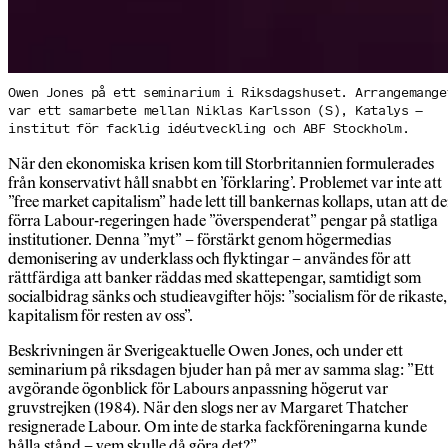
Owen Jones på ett seminarium i Riksdagshuset. Arrangemange
var ett samarbete mellan Niklas Karlsson (S), Katalys –
institut för facklig idéutveckling och ABF Stockholm.
När den ekonomiska krisen kom till Storbritannien formulerades
från konservativt håll snabbt en ’förklaring’. Problemet var inte att
”free market capitalism” hade lett till bankernas kollaps, utan att d
förra Labour-regeringen hade ”överspenderat” pengar på statliga
institutioner. Denna ”myt” – förstärkt genom högermedias
demonisering av underklass och flyktingar – användes för att
rättfärdiga att banker räddas med skattepengar, samtidigt som
socialbidrag sänks och studieavgifter höjs: ”socialism för de rikaste,
kapitalism för resten av oss”.
Beskrivningen är Sverigeaktuelle Owen Jones, och under ett
seminarium på riksdagen bjuder han på mer av samma slag: ”Ett
avgörande ögonblick för Labours anpassning högerut var
gruvstrejken (1984). När den slogs ner av Margaret Thatcher
resignerade Labour. Om inte de starka fackföreningarna kunde
hålla stånd – vem skulle då göra det?”