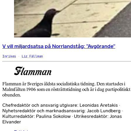
V vill miljardsatsa på Norrlandståg: ”Avgörande”
Inrikes
Liz Fällman
Flamman är Sveriges äldsta socialistiska tidning. Den startades i
Malmfälten 1906 som en rösträttstidning och är i dag partipolitiskt
obunden.
Chefredaktör och ansvarig utgivare: Leonidas Aretakis ·
Nyhetsredaktör och marknadsansvarig: Jacob Lundberg ·
Kulturredaktör: Paulina Sokolow · Utrikesredaktör: Jonas
Elvander