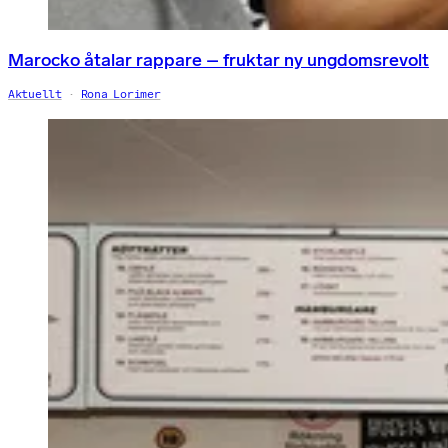
Marocko åtalar rappare – fruktar ny ungdomsrevolt
Aktuellt
Rona Lorimer