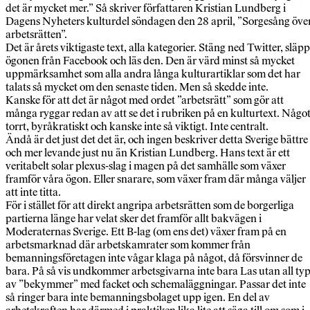
det är mycket mer.” Så skriver författaren Kristian Lundberg i
Dagens Nyheters kulturdel söndagen den 28 april, ”Sorgesång öve
arbetsrätten”.
Det är årets viktigaste text, alla kategorier. Stäng ned Twitter, släpp
ögonen från Facebook och läs den. Den är värd minst så mycket
uppmärksamhet som alla andra långa kulturartiklar som det har
talats så mycket om den senaste tiden. Men så skedde inte.
Kanske för att det är något med ordet ”arbetsrätt” som gör att
många ryggar redan av att se det i rubriken på en kulturtext. Någo
torrt, byråkratiskt och kanske inte så viktigt. Inte centralt.
Ändå är det just det det är, och ingen beskriver detta Sverige bättre
och mer levande just nu än Kristian Lundberg. Hans text är ett
veritabelt solar plexus-slag i magen på det samhälle som växer
framför våra ögon. Eller snarare, som växer fram där många väljer
att inte titta.
För i stället för att direkt angripa arbetsrätten som de borgerliga
partierna länge har velat sker det framför allt bakvägen i
Moderaternas Sverige. Ett B-lag (om ens det) växer fram på en
arbetsmarknad där arbetskamrater som kommer från
bemanningsföretagen inte vågar klaga på något, då försvinner de
bara. På så vis undkommer arbetsgivarna inte bara Las utan all ty
av ”bekymmer” med facket och schemaläggningar. Passar det inte
så ringer bara inte bemanningsbolaget upp igen. En del av