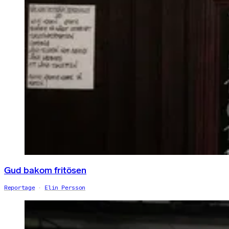
Gud bakom fritösen
Reportage
Elin Persson