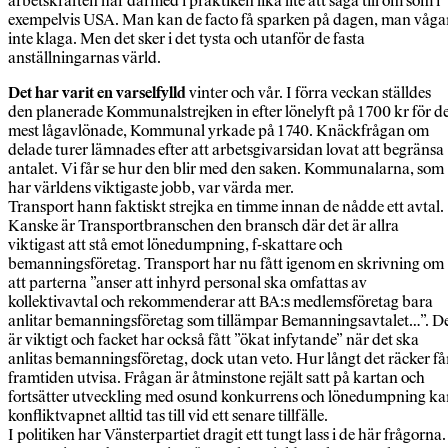
arbetskraften har därmed i praktiken lika lite att säga till om som i
exempelvis USA. Man kan de facto få sparken på dagen, man våga
inte klaga. Men det sker i det tysta och utanför de fasta
anställningarnas värld.
Det har varit en varselfylld
vinter och vår. I förra veckan ställdes
den planerade Kommunalstrejken in efter lönelyft på 1 700 kr för d
mest lågavlönade, Kommunal yrkade på 1 740. Knäckfrågan om
delade turer lämnades efter att arbetsgivarsidan lovat att begränsa
antalet. Vi får se hur den blir med den saken. Kommunalarna, som
har världens viktigaste jobb, var värda mer.
Transport hann faktiskt strejka en timme innan de nådde ett avtal.
Kanske är Transportbranschen den bransch där det är allra
viktigast att stå emot lönedumpning, f-skattare och
bemanningsföretag. Transport har nu fått igenom en skrivning om
att parterna ”anser att inhyrd personal ska omfattas av
kollektivavtal och rekommenderar att BA:s medlemsföretag bara
anlitar bemanningsföretag som tillämpar Bemanningsavtalet…”. D
är viktigt och facket har också fått ”ökat infytande” när det ska
anlitas bemanningsföretag, dock utan veto. Hur långt det räcker få
framtiden utvisa. Frågan är åtminstone rejält satt på kartan och
fortsätter utveckling med osund konkurrens och lönedumpning ka
konfliktvapnet alltid tas till vid ett senare tillfälle.
I politiken har Vänsterpartiet dragit ett tungt lass i de här frågorna.