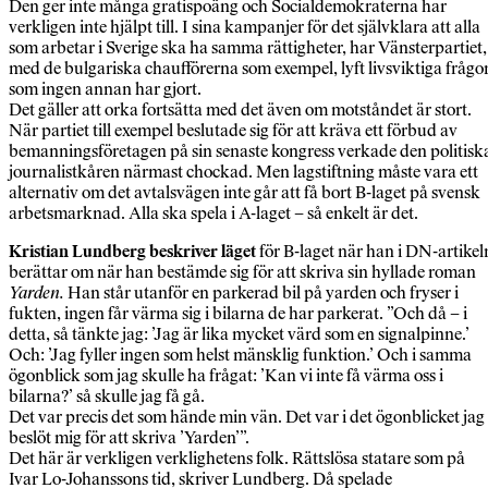
Den ger inte många gratispoäng och Socialdemokraterna har
verkligen inte hjälpt till. I sina kampanjer för det självklara att alla
som arbetar i Sverige ska ha samma rättigheter, har Vänsterpartiet,
med de bulgariska chaufförerna som exempel, lyft livsviktiga frågo
som ingen annan har gjort.
Det gäller att orka fortsätta med det även om motståndet är stort.
När partiet till exempel beslutade sig för att kräva ett förbud av
bemanningsföretagen på sin senaste kongress verkade den politisk
journalistkåren närmast chockad. Men lagstiftning måste vara ett
alternativ om det avtalsvägen inte går att få bort B-laget på svensk
arbetsmarknad. Alla ska spela i A-laget – så enkelt är det.
Kristian Lundberg beskriver läget
för B-laget när han i DN-artikel
berättar om när han bestämde sig för att skriva sin hyllade roman
Yarden.
Han står utanför en parkerad bil på yarden och fryser i
fukten, ingen får värma sig i bilarna de har parkerat. ”Och då – i
detta, så tänkte jag: ’Jag är lika mycket värd som en signalpinne.’
Och: ’Jag fyller ingen som helst mänsklig funktion.’ Och i samma
ögonblick som jag skulle ha frågat: ’Kan vi inte få värma oss i
bilarna?’ så skulle jag få gå.
Det var precis det som hände min vän. Det var i det ögonblicket jag
beslöt mig för att skriva ’Yarden’”.
Det här är verkligen verklighetens folk. Rättslösa statare som på
Ivar Lo-Johanssons tid, skriver Lundberg. Då spelade