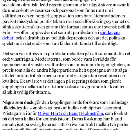
socialdemokratiskt ledd regering som inte tar något större ansvar f
de underskott av resurser och personal som finns runt om i
välfärden och en borgerlig opposition som bara återanvänder en
påvisat misslyckad politik (skära ner i socialförsäkringssystemet o
sänka skatterna) är en garanti för fortsatt status quo i svensk politik
Från tv-soffan upplevdes det som att partiledarna i
söndagens
debatt
också drabbats av politisk depression och att det politiska
spelet nu är det enda som kan få dem att tända till ordentligt.
Det som var intressant i partiledardebatten går att sammanfatta i et
ord: vinstfrågan. Moderaterna, som borde vara livrädda för
opinionen mot vinster i välfärden som finns inom borgerligheten, ä
precis som alla de andra högerpartierna helt upptagna av att säga
att det inte är driftsformen som är det viktiga utan resultaten och
kvalitén. Dessvärre var det ingen på regeringssidan som gjorde
kopplingen mellan att driftsform också är avgörande för kvalitén
särskilt tydlig för tittarna.
Några som dock
gör den kopplingen är de forskare som i måndags
tilldelades det som slarvigt brukar kallas nobelpriset i ekonomi.
Pristagarna i år är
Oliver Hart och Bengt Holmström
, som forskat
på det som kallas för kontraktsteori. Deras forskning har bland
annat visat på svårigheterna i att skriva kontrakt mellan två parter
som har väldigt olika incitament, och att just *formen* också