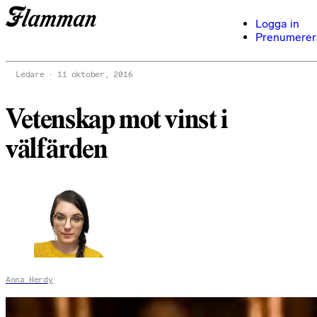
Logga in
Prenumerer
Ledare
11 oktober, 2016
Vetenskap mot vinst i
välfärden
Anna Herdy