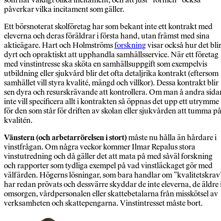
påverkar vilka incitament som gäller.
Ett börsnoterat skolföretag har som bekant inte ett kontrakt med
eleverna och deras föräldrar i första hand, utan främst med sina
aktieägare. Hart och Holmströms
forskning
visar också hur det bli
dyrt och opraktiskt att upphandla samhällsservice. När ett företag
med vinstintresse ska sköta en samhällsuppgift som exempelvis
utbildning eller sjukvård blir det ofta detaljrika kontrakt (eftersom
samhället vill styra kvalité, mängd och villkor). Dessa kontrakt blir
sen dyra och resurskrävande att kontrollera. Om man å andra sida
inte vill specificera allt i kontrakten så öppnas det upp ett utrymme
för den som står för driften av skolan eller sjukvården att tumma p
kvalitén.
Vänstern (och arbetarrörelsen i stort)
måste nu hålla än hårdare i
vinstfrågan. Om några veckor kommer Ilmar Repalus stora
vinstutredning och då gäller det att mata på med såväl forskning
och rapporter som tydliga exempel på vad vinstläckaget gör med
välfärden. Högerns lösningar, som bara handlar om ”kvalitetskrav
har redan prövats och dessvärre skyddar de inte eleverna, de äldre 
omsorgen, vårdpersonalen eller skattebetalarna från misskötsel av
verksamheten och skattepengarna. Vinstintresset måste bort.