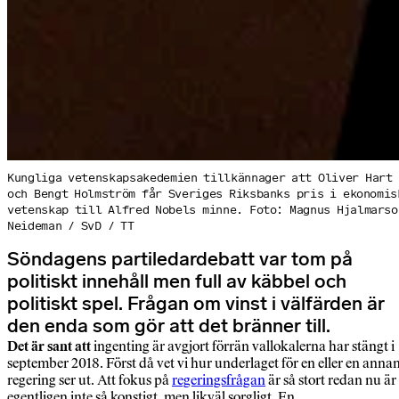
Kungliga vetenskapsakedemien tillkännager att Oliver Hart
och Bengt Holmström får Sveriges Riksbanks pris i ekonomis
vetenskap till Alfred Nobels minne. Foto: Magnus Hjalmarso
Neideman / SvD / TT
Söndagens partiledardebatt var tom på
politiskt innehåll men full av käbbel och
politiskt spel. Frågan om vinst i välfärden är
den enda som gör att det bränner till.
Det är sant att
ingenting är avgjort förrän vallokalerna har stängt i
september 2018. Först då vet vi hur underlaget för en eller en anna
regering ser ut. Att fokus på
regeringsfrågan
är så stort redan nu är
egentligen inte så konstigt, men likväl sorgligt. En