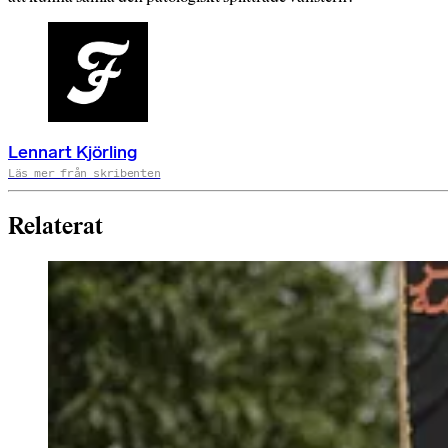
Lennart Kjörling
Läs mer från skribenten
Relaterat