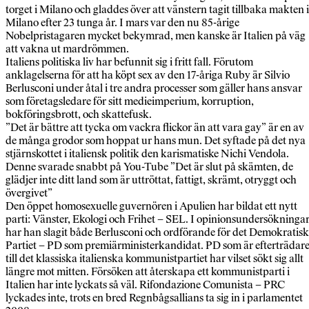
torget i Milano och gladdes över att vänstern tagit tillbaka makten i
Milano efter 23 tunga år. I mars var den nu 85-årige
Nobelpristagaren mycket bekymrad, men kanske är Italien på väg
att vakna ut mardrömmen.
Italiens politiska liv har befunnit sig i fritt fall. Förutom
anklagelserna för att ha köpt sex av den 17-åriga Ruby är Silvio
Berlusconi under åtal i tre andra processer som gäller hans ansvar
som företagsledare för sitt medieimperium, korruption,
bokföringsbrott, och skattefusk.
”Det är bättre att tycka om vackra flickor än att vara gay” är en av
de många grodor som hoppat ur hans mun. Det syftade på det nya
stjärnskottet i italiensk politik den karismatiske Nichi Vendola.
Denne svarade snabbt på You-Tube ”Det är slut på skämten, de
glädjer inte ditt land som är uttröttat, fattigt, skrämt, otryggt och
övergivet”
Den öppet homosexuelle guvernören i Apulien har bildat ett nytt
parti: Vänster, Ekologi och Frihet – SEL. I opinionsundersökninga
har han slagit både Berlusconi och ordförande för det Demokratis
Partiet – PD som premiärministerkandidat. PD som är efterträdar
till det klassiska italienska kommunistpartiet har vilset sökt sig allt
längre mot mitten. Försöken att återskapa ett kommunistparti i
Italien har inte lyckats så väl. Rifondazione Comunista – PRC
lyckades inte, trots en bred Regnbågsallians ta sig in i parlamentet