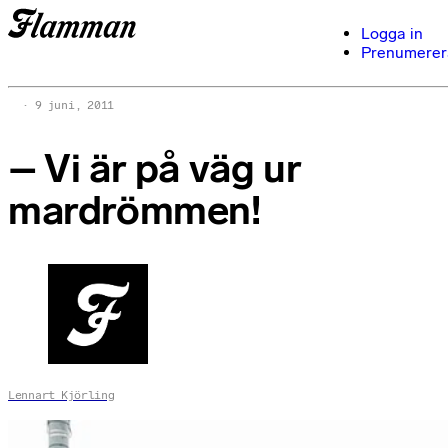
Logga in
Prenumerer
9 juni, 2011
– Vi är på väg ur
mardrömmen!
Lennart Kjörling