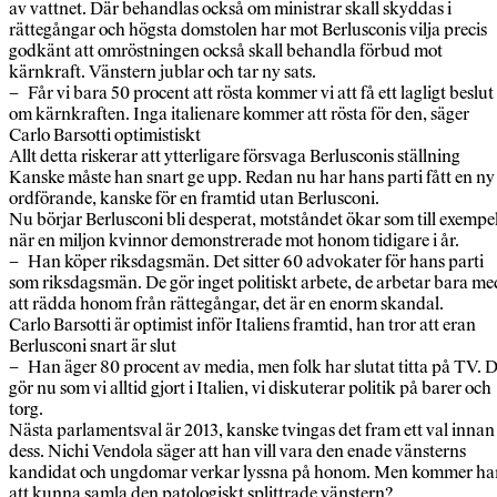
av vattnet. Där behandlas också om ministrar skall skyddas i
rättegångar och högsta domstolen har mot Berlusconis vilja precis
godkänt att omröstningen också skall behandla förbud mot
kärnkraft. Vänstern jublar och tar ny sats.
– Får vi bara 50 procent att rösta kommer vi att få ett lagligt beslut
om kärnkraften. Inga italienare kommer att rösta för den, säger
Carlo Barsotti optimistiskt
Allt detta riskerar att ytterligare försvaga Berlusconis ställning
Kanske måste han snart ge upp. Redan nu har hans parti fått en ny
ordförande, kanske för en framtid utan Berlusconi.
Nu börjar Berlusconi bli desperat, motståndet ökar som till exempe
när en miljon kvinnor demonstrerade mot honom tidigare i år.
– Han köper riksdagsmän. Det sitter 60 advokater för hans parti
som riksdagsmän. De gör inget politiskt arbete, de arbetar bara me
att rädda honom från rättegångar, det är en enorm skandal.
Carlo Barsotti är optimist inför Italiens framtid, han tror att eran
Berlusconi snart är slut
– Han äger 80 procent av media, men folk har slutat titta på TV. 
gör nu som vi alltid gjort i Italien, vi diskuterar politik på barer och
torg.
Nästa parlamentsval är 2013, kanske tvingas det fram ett val innan
dess. Nichi Vendola säger att han vill vara den enade vänsterns
kandidat och ungdomar verkar lyssna på honom. Men kommer ha
att kunna samla den patologiskt splittrade vänstern?