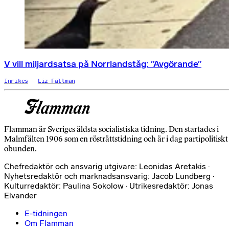
V vill miljardsatsa på Norrlandståg: ”Avgörande”
Inrikes
Liz Fällman
Flamman är Sveriges äldsta socialistiska tidning. Den startades i
Malmfälten 1906 som en rösträttstidning och är i dag partipolitiskt
obunden.
Chefredaktör och ansvarig utgivare: Leonidas Aretakis ·
Nyhetsredaktör och marknadsansvarig: Jacob Lundberg ·
Kulturredaktör: Paulina Sokolow · Utrikesredaktör: Jonas
Elvander
E-tidningen
Om Flamman