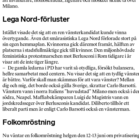
att invandrare, homosexuella, zigenare och moskéer skulle ta över
Milano.
Lega Nord-förluster
Istället visade det sig att en ren vänsterkandidat kunde vinna
övertygande. Även det smårasistiska Lega Nord förlorade stort på
sin egen hemmaplan. Kvinnorna gick däremot framåt, hälften av
platserna i stadsfullmäktige gick till kvinnor. Den miljonhövdade
feministiska protestmarschen mot Berlusconi i Rom tidigare i år
visar att de inte tiger längre.
– De gamla ledarna i PD har varit så otydliga, försökt balansera,
hellre samarbetat med centern. Nu visar det sig att en tydlig vänste
är bättre. Varför skall man skämmas för att vara vänster? Mellan
dig och mig, det borde också gälla Sverige, skrattar Carlo Barsotti.
Vänstern vann i norra Italiens ”huvudstad” Milano men också i de
södra, Neapel. Maffiabekämparen Luigi de Magistris vann en
jordskredsseger över Berlusconis kandidat. Diliberto tillhör ett
liberalt parti men är enligt Carlo Barsotti också en vänsterman.
Folkomröstning
Nu väntar en folkomröstning helgen den 12-13 juni om privatiserin