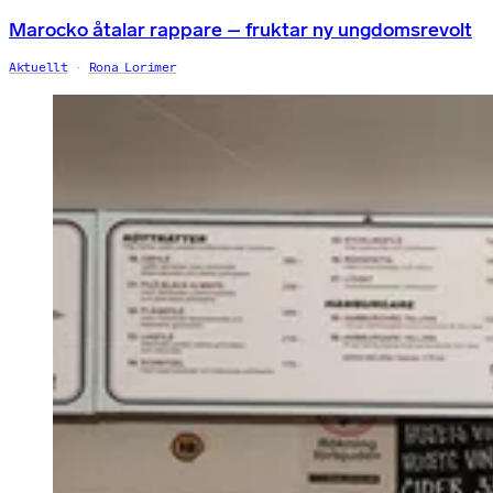
Marocko åtalar rappare – fruktar ny ungdomsrevolt
Aktuellt
Rona Lorimer