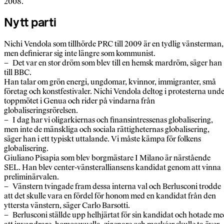
2008.
Nytt parti
Nichi Vendola som tillhörde PRC till 2009 är en tydlig vänsterman,
men definierar sig inte längre som kommunist.
– Det var en stor dröm som blev till en hemsk mardröm, säger han
till BBC.
Han talar om grön energi, ungdomar, kvinnor, immigranter, små
företag och konstfestivaler. Nichi Vendola deltog i protesterna und
toppmötet i Genua och rider på vindarna från
globaliseringsrörelsen.
– I dag har vi oligarkiernas och finansintressenas globalisering,
men inte de mänskliga och sociala rättigheternas globalisering,
säger han i ett typiskt uttalande. Vi måste kämpa för folkens
globalisering.
Giuliano Pisapia som blev borgmästare I Milano är närstående
SEL. Han blev center-vänsteralliansens kandidat genom att vinna
preliminärvalen.
– Vänstern tvingade fram dessa interna val och Berlusconi trodde
att det skulle vara en fördel för honom med en kandidat från den
yttersta vänstern, säger Carlo Barsotti.
– Berlusconi ställde upp helhjärtat för sin kandidat och hotade m