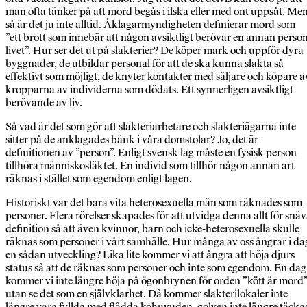
man ofta tänker på att mord begås i ilska eller med ont uppsåt. Me
så är det ju inte alltid. Åklagarmyndigheten definierar mord som
”ett brott som innebär att någon avsiktligt berövar en annan perso
livet”. Hur ser det ut på slakterier? De köper mark och uppför dyra
byggnader, de utbildar personal för att de ska kunna slakta så
effektivt som möjligt, de knyter kontakter med säljare och köpare a
kropparna av individerna som dödats. Ett synnerligen avsiktligt
berövande av liv.
Så vad är det som gör att slakteriarbetare och slakteriägarna inte
sitter på de anklagades bänk i våra domstolar? Jo, det är
definitionen av ”person”. Enligt svensk lag måste en fysisk person
tillhöra människosläktet. En individ som tillhör någon annan art
räknas i stället som egendom enligt lagen.
Historiskt var det bara vita hetero­sexuella män som räknades som
personer. Flera rörelser skapades för att utvidga denna allt för snä
definition så att även kvinnor, barn och icke-heterosexuella skulle
räknas som personer i vårt samhälle. Hur många av oss ångrar i da
en sådan utveckling? Lika lite kommer vi att ångra att höja djurs
status så att de räknas som personer och inte som egendom. En dag
kommer vi inte längre höja på ögonbrynen för orden ”kött är mord
utan se det som en självklarhet. Då kommer slakterilokaler inte
längre vara fyllda med flådda kohuvuden, golven inte längre täcka