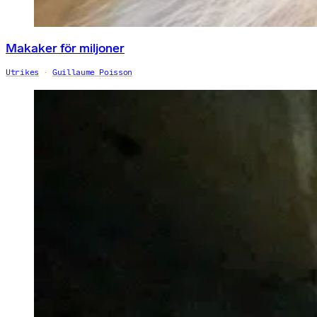
Makaker för miljoner
Utrikes
Guillaume Poisson