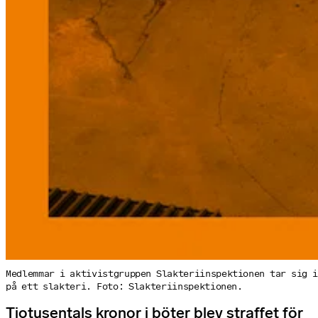
Medlemmar i aktivist­­gruppen Slakteri­inspektionen tar sig i
på ett slakteri. Foto: Slakteriinspektionen.
Tiotusentals kronor i böter blev straffet för