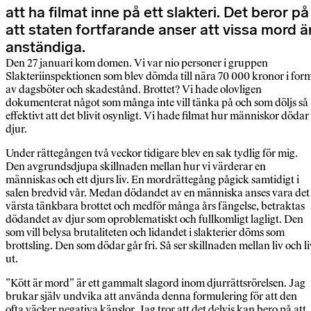
att ha filmat inne på ett slakteri. Det beror på
att staten fortfarande anser att vissa mord ä
anständiga.
Den 27 januari kom domen. Vi var nio personer i gruppen
Slakteriinspektionen som blev dömda till nära 70 000 kronor i for
av dagsböter och skadestånd. Brottet? Vi hade olovligen
dokumenterat något som många inte vill tänka på och som döljs så
effektivt att det blivit osynligt. Vi hade filmat hur människor dödar
djur.
Under rättegången två veckor tidigare blev en sak tydlig för mig.
Den avgrundsdjupa skillnaden mellan hur vi värderar en
människas och ett djurs liv. En mordrättegång pågick samtidigt i
salen bredvid vår. Medan dödandet av en människa anses vara det
värsta tänkbara brottet och medför många års fängelse, betraktas
dödandet av djur som oproblem­atiskt och fullkomligt lagligt. Den
som vill belysa brutaliteten och lidandet i slakterier döms som
brottsling. Den som dödar går fri. Så ser skillnaden mellan liv och li
ut.
”Kött är mord” är ett gammalt slagord inom djurrättsrörelsen. Jag
brukar själv undvika att använda denna formulering för att den
ofta väcker negativa känslor. Jag tror att det delvis kan bero på att