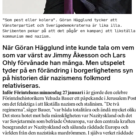
”Som pest eller kolera”. Göran Hägglund tycker att
Vänsterpartiet och Sverigedemokraterna är lika illa.
Skribenten pekar på att det pågår en kampanj att likställa
kommunism med nazism.
När Göran Hägglund inte kunde tala om vem
som var värst av Jimmy Åkesson och Lars
Ohly förvånade han många. Men utspelet
tyder på en förändring i borgerlighetens syn
på historien där nazismens folkmord
relativiseras.
Inför Förintelsens minnesdag 27 januari
i år gjorde den celebre
Förintelsehistorikern Yehuda Bauer ett påpekande i Jerusalem Pos
om det felaktiga i att likställa nazism och stalinism. ”De två
regimerna”, säger Bauer, ”var båda totalitära och ändå mycket olik
Det stora hotet mot hela mänskligheten var Nazityskland och det
var Sovjetarmén som befriade Östeuropa, var den centrala kraften 
besegrandet av Nazityskland och sålunda räddade Europa och
världen från den nazistiska mardrömmen. I själva verket räddade