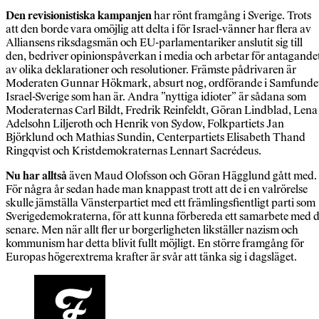
Den revisionistiska kampanjen
har rönt framgång i Sverige. Trots
att den borde vara omöjlig att delta i för Israel-vänner har flera av
Alliansens riksdagsmän och EU-parlamentariker anslutit sig till
den, bedriver opinionspåverkan i media och arbetar för antagande
av olika deklarationer och resolutioner. Främste pådrivaren är
Moderaten Gunnar Hökmark, absurt nog, ordförande i Samfunde
Israel-Sverige som han är. Andra ”nyttiga idioter” är sådana som
Moderaternas Carl Bildt, Fredrik Reinfeldt, Göran Lindblad, Lena
Adelsohn Liljeroth och Henrik von Sydow, Folkpartiets Jan
Björklund och Mathias Sundin, Centerpartiets Elisabeth Thand
Ringqvist och Kristdemokraternas Lennart Sacrédeus.
Nu har alltså
även Maud Olofsson och Göran Hägglund gått med.
För några år sedan hade man knappast trott att de i en valrörelse
skulle jämställa Vänsterpartiet med ett främlingsfientligt parti som
Sverigedemokraterna, för att kunna förbereda ett samarbete med 
senare. Men när allt fler ur borgerligheten likställer nazism och
kommunism har detta blivit fullt möjligt. En större framgång för
Europas högerextrema krafter är svår att tänka sig i dagsläget.