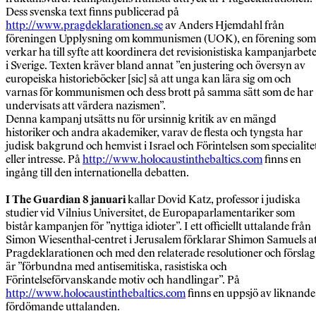
Dess svenska text finns publicerad på
http://www.pragdeklarationen.se
av Anders Hjemdahl från
föreningen Upplysning om kommunismen (UOK), en förening som
verkar ha till syfte att koordinera det revisionistiska kampanjarbete
i Sverige. Texten kräver bland annat ”en justering och översyn av
europeiska historieböcker [sic] så att unga kan lära sig om och
varnas för kommunismen och dess brott på samma sätt som de har
undervisats att värdera nazismen”.
Denna kampanj utsätts nu för ursinnig kritik av en mängd
historiker och andra akademiker, varav de flesta och tyngsta har
judisk bakgrund och hemvist i Israel och Förintelsen som specialite
eller intresse. På
http://www.holocaustinthebaltics.com
finns en
ingång till den internationella debatten.
I The Guardian 8 januari
kallar Dovid Katz, professor i judiska
studier vid Vilnius Universitet, de Europaparlamentariker som
bistår kampanjen för ”nyttiga idioter”. I ett officiellt uttalande från
Simon Wiesenthal-centret i Jerusalem förklarar Shimon Samuels a
Pragdeklarationen och med den relaterade resolutioner och förslag
är ”förbundna med antisemitiska, rasistiska och
Förintelseförvanskande motiv och handlingar”. På
http://www.holocaustinthebaltics.com
finns en uppsjö av liknande
fördömande uttalanden.