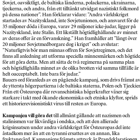
Sovjet, oavsiktligt, de baltiska länderna, polackerna, ukrainarna,
tjeckerna, och andra, från ett tilltänkt utvidgat nazistiskt folkmord
på dessa nationer”. Han förklarar vidare: ”Andra världskriget
startades av Nazityskland, inte Sovjet­unionen, och ansvaret för de
35 miljoner döda i Europa, varav 29 miljoner icke-judar, ligger på
Nazityskland, inte Stalin. Ett likställt högtidlighållande av minnet
av deras offer är en förvanskning.” Han framhåller att ”långt över
20 miljoner Sovjetmedborgare dog i kriget” och avslutar:
”Naturligtvis bör man minnas offren för Sovjetregimen, och det
finns all anledning att utforma speciella minnesmärken och högtid
för att göra detta. Men att sätta de två regimerna på samma plan
och högtidlighålla minnet av de olika brotten vid samma tillfälle är
helt oacceptabelt. Inte bara för judar.”
Bauers ord föranleds av en pågående kampanj, som drivs främst a
de yttersta högerpartierna i de baltiska staterna, Polen och Tjeckie
Från ett Östeuropa där revanschistiska högerkrafter växer sig
starkare i takt med ökande ekonomiska och etniska klyftor, sprids
ett historierevisionistiskt virus till resten av Europa.
Kampanjen vill göra det
till allmänt gällande att nazismen och
stalinismen var likvärdiga i ondska, och att den allierade
krigsinsatsen under andra världskriget för Östeuropas del inte
åstadkom mer än att en tyranni ersattes av en annan, lika
fruktansvärd. Kampanjens främsta uttryck är Pragdeklarationen.