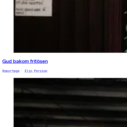
Gud bakom fritösen
Reportage
Elin Persson