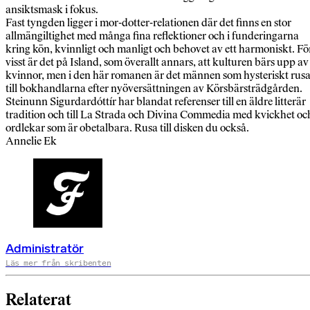
ansiktsmask i fokus.
Fast tyngden ligger i mor-dotter-relationen där det finns en stor
allmängiltighet med många fina reflektioner och i funderingarna
kring kön, kvinnligt och manligt och behovet av ett harmoniskt. Fö
visst är det på Island, som överallt annars, att kulturen bärs upp av
kvinnor, men i den här romanen är det männen som hysteriskt rus
till bokhandlarna efter nyöversättningen av Körsbärsträdgården.
Steinunn Sigurdardóttír har blandat referenser till en äldre litterär
tradition och till La Strada och Divina Commedia med kvickhet oc
ordlekar som är obetalbara. Rusa till disken du också.
Annelie Ek
Administratör
Läs mer från skribenten
Relaterat