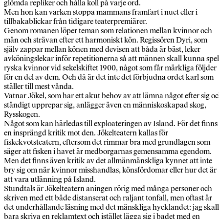
glömda repliker och hålla koll på varje ord.
Men hon kan varken stoppa mammans framfart i nuet eller i
tillbakablickar från tidigare teaterpremiärer.
Genom romanen löper teman som relationen mellan kvinnor och
män och strävan efter ett harmoniskt kön. Regissören Dyri, som
själv zappar mellan könen med devisen att båda är bäst, leker
avköningslekar inför repetitionerna så att männen skall kunna spe
ryska kvinnor vid sekelskiftet 1900, något som får märkliga följder
för en del av dem. Och då är det inte det förbjudna ordet karl som
ställer till mest vånda.
Vatnar Jökel, som har ett akut behov av att lämna något efter sig o
ständigt upprepar sig, anlägger även en människoskapad skog,
Rysskogen.
Något som kan härledas till exploateringen av Island. För det finns
en insprängd kritik mot den. Jökelteatern kallas för
fiskekvotsteatern, eftersom det rimmar bra med grundlagen som
säger att fisken i havet är medborgarnas gemensamma egendom.
Men det finns även kritik av det allmänmänskliga kynnet att inte
bry sig om när kvinnor misshandlas, könsfördomar eller hur det är
att vara utlänning på Island.
Stundtals är Jökelteatern aningen rörig med många personer och
skriven med ett både distanserat och raljant tonfall, men oftast är
det underhållande läsning med det mänskliga hycklandet: jag skall
bara skriva en reklamtext och istället lägga sig i badet med en