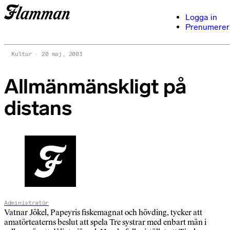
Logga in
Prenumerer
Kultur
20 maj, 2003
Allmänmänskligt på
distans
Administratör
Vatnar Jökel, Papeyris fiskemagnat och hövding, tycker att
amatörteaterns beslut att spela Tre systrar med enbart män i