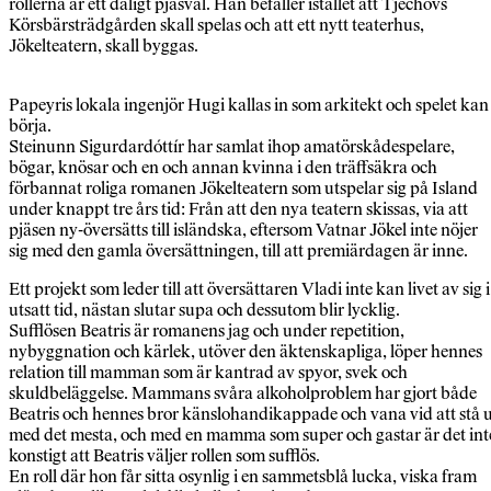
rollerna är ett dåligt pjäsval. Han befaller istället att Tjechovs
Körsbärsträdgården skall spelas och att ett nytt teaterhus,
Jökelteatern, skall byggas.
Papeyris lokala ingenjör Hugi kallas in som arkitekt och spelet kan
börja.
Steinunn Sigurdardóttír har samlat ihop amatörskådespelare,
bögar, knösar och en och annan kvinna i den träffsäkra och
förbannat roliga romanen Jökelteatern som utspelar sig på Island
under knappt tre års tid: Från att den nya teatern skissas, via att
pjäsen ny-översätts till isländska, eftersom Vatnar Jökel inte nöjer
sig med den gamla översättningen, till att premiärdagen är inne.
Ett projekt som leder till att översättaren Vladi inte kan livet av sig i
utsatt tid, nästan slutar supa och dessutom blir lycklig.
Sufflösen Beatris är romanens jag och under repetition,
nybyggnation och kärlek, utöver den äktenskapliga, löper hennes
relation till mamman som är kantrad av spyor, svek och
skuldbeläggelse. Mammans svåra alkoholproblem har gjort både
Beatris och hennes bror känslohandikappade och vana vid att stå 
med det mesta, och med en mamma som super och gastar är det int
konstigt att Beatris väljer rollen som sufflös.
En roll där hon får sitta osynlig i en sammetsblå lucka, viska fram