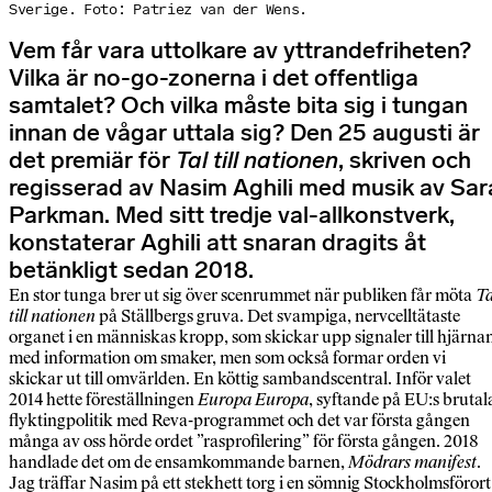
Sverige. Foto: Patriez van der Wens.
Vem får vara uttolkare av yttrandefriheten?
Vilka är no-go-zonerna i det offentliga
samtalet? Och vilka måste bita sig i tungan
innan de vågar uttala sig? Den 25 augusti är
det premiär för
Tal till nationen
, skriven och
regisserad av Nasim Aghili med musik av Sar
Parkman. Med sitt tredje val-allkonstverk,
konstaterar Aghili att snaran dragits åt
betänkligt sedan 2018.
En stor tunga brer ut sig över scenrummet när publiken får möta
Ta
till nationen
på Ställbergs gruva. Det svampiga, nervcelltätaste
organet i en människas kropp, som skickar upp signaler till hjärna
med information om smaker, men som också formar orden vi
skickar ut till omvärlden. En köttig sambandscentral. Inför valet
2014 hette föreställningen
Europa Europa
, syftande på EU:s brutal
flyktingpolitik med Reva-programmet och det var första gången
många av oss hörde ordet ”rasprofilering” för första gången. 2018
handlade det om de ensamkommande barnen,
Mödrars manifest
.
Jag träffar Nasim på ett stekhett torg i en sömnig Stockholmsförort