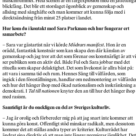
maskinrummet. Hela scenen är en färgexplosion med en jättetunga
blickfång. Det blir ett storslaget ögonblick av gemenskap och
allsång med sånghäfte och man kommer att kunna följa med i
direktsändning från minst 25 platser i landet.
Hur kom du i kontakt med Sara Parkman och hur fungerar ert
samarbete?
– Sara var gästartist när vi körde
Mödrars manifest
. Hon är en
orädd, fantastisk konstnär som kan skapa den där känslan av
gemenskap och jag tror att det som förenar oss konstnärligt är att vi
ser publiken som en aktiv del. Både Ful och Sara jobbar med det
rituella som skapar delaktighet. Det som livekonst är allra bäst på:
att vara i samma tid och rum. Hennes Sång till välfärden, som
ingick i den föreställningen, handlar om nedmontering av välfärde
och hur det hänger ihop med ökad nationalism och inskränkning 
demokrati. I
Tal till nationen
knyter den an till hur det hänger ihop
med rasism.
Samtidigt är du onekligen en del av Sveriges kulturliv.
– Jag är orolig och förbereder mig på att jag snart inte kommer att
kunna göra konst. Offentligt stöd minskar radikalt, men dessutom
kommer det att ställas andra typer av kriterier. Kulturrådet har
ändrat sina direktiv så att man inte längre premierar jämlikhet. Det