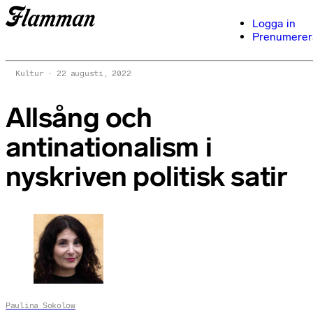
Logga in
Prenumerer
Kultur
22 augusti, 2022
Allsång och
antinationalism i
nyskriven politisk satir
Paulina Sokolow