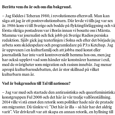
Berätta vem du är och om din bakgrund.
– Jag föddes i Teheran 1980, i revolutionens eftersvall. Man kan
säga att jag är ett postrevolutionsbarn. Där levde vi tills jag var sex
år. 1986 kom vi till Sverige och bodde på flyktingförläggning och v
första riktiga postadress var i Borås innan vi bosatte oss i Märsta.
Mamma var journalist och fick jobb på Sverige Radios persiska
redaktion. Själv gick jag teaterlinjen i Solna och efter det började ja
arbeta som skådespelare och programledare på P3:s Ketchup. Jag
är uppvuxen i en kulturfamilj och att jobba med konst eller
journalistik har inte varit kontroversiellt hemma hos oss, men jag
har också upplevt vad som händer när konstnärer hamnar i exil,
med de svårigheter som migration och rasism innebär. Jag menar
apropå kulturbarnsdebatten, det är stor skillnad på vilket
kulturbarn man är.
Vad är bakgrunden till Tal till nationen?
– Jag var med och startade den antirasistiska och queerfeministisk
konstgruppen Ful 2008 och det här är vår tredje valföreställning.
2014 ville vi stå emot den retorik som politiker hade när de pratade
om migranter. Då tänkte vi: ”Det här är illa – så här har det aldrig
varit”. Vår drivkraft var att skapa en annan retorik, en hyllning till