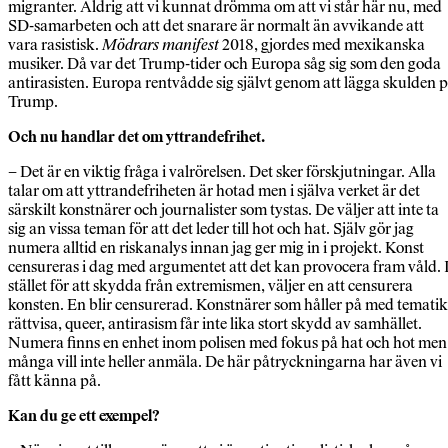
migranter. Aldrig att vi kunnat drömma om att vi står här nu, med
SD-samarbeten och att det snarare är normalt än avvikande att
vara rasistisk.
Mödrars manifest
2018, gjordes med mexikanska
musiker. Då var det Trump-tider och Europa såg sig som den goda
antirasisten. Europa rentvådde sig självt genom att lägga skulden 
Trump.
Och nu handlar det om yttrandefrihet.
– Det är en viktig fråga i valrörelsen. Det sker förskjutningar. Alla
talar om att yttrandefriheten är hotad men i själva verket är det
särskilt konstnärer och journalister som tystas. De väljer att inte ta
sig an vissa teman för att det leder till hot och hat. Själv gör jag
numera alltid en riskanalys innan jag ger mig in i projekt. Konst
censureras i dag med argumentet att det kan provocera fram våld. 
stället för att skydda från extremismen, väljer en att censurera
konsten. En blir censurerad. Konstnärer som håller på med tematik
rättvisa, queer, antirasism får inte lika stort skydd av samhället.
Numera finns en enhet inom polisen med fokus på hat och hot men
många vill inte heller anmäla. De här påtryckningarna har även vi
fått känna på.
Kan du ge ett exempel?