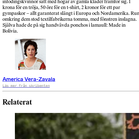
infödingskvinnor satt med högar av gamla kläder framför sig. 1
krona för en tröja, 50 öre för en t-shirt, 2 kronor för ett par
gympaskor – allt garanterat slängt i Europa och Nordamerika. Ru
omkring dem stod textilfabrikerna tomma, med fönstren inslagna.
Själva hade de på sig handvävda ponchos i lamaull: Made in
Bolivia.
America Vera-Zavala
Läs mer från skribenten
Relaterat