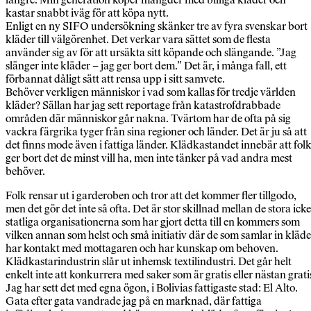
kastar snabbt iväg för att köpa nytt.
Enligt en ny SIFO undersökning skänker tre av fyra svenskar bort
kläder till välgörenhet. Det verkar vara sättet som de flesta
använder sig av för att ursäkta sitt köpande och slängande. ”Jag
slänger inte kläder – jag ger bort dem.” Det är, i många fall, ett
förbannat dåligt sätt att rensa upp i sitt samvete.
Behöver verkligen människor i vad som kallas för tredje världen
kläder? Sällan har jag sett reportage från katastrofdrabbade
områden där människor går nakna. Tvärtom har de ofta på sig
vackra färgrika tyger från sina regioner och länder. Det är ju så att
det finns mode även i fattiga länder. Klädkastandet innebär att fol
ger bort det de minst vill ha, men inte tänker på vad andra mest
behöver.
Folk rensar ut i garderoben och tror att det kommer fler tillgodo,
men det gör det inte så ofta. Det är stor skillnad mellan de stora icke
statliga organisationerna som har gjort detta till en kommers som
vilken annan som helst och små initiativ där de som samlar in kläde
har kontakt med mottagaren och har kunskap om behoven.
Klädkastarindustrin slår ut inhemsk textilindustri. Det går helt
enkelt inte att konkurrera med saker som är gratis eller nästan grati
Jag har sett det med egna ögon, i Bolivias fattigaste stad: El Alto.
Gata efter gata vandrade jag på en marknad, där fattiga