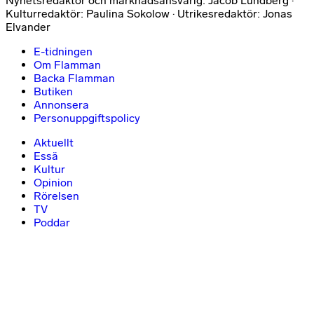
Nyhetsredaktör och marknadsansvarig: Jacob Lundberg ·
Kulturredaktör: Paulina Sokolow · Utrikesredaktör: Jonas
Elvander
E-tidningen
Om Flamman
Backa Flamman
Butiken
Annonsera
Personuppgiftspolicy
Aktuellt
Essä
Kultur
Opinion
Rörelsen
TV
Poddar