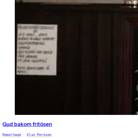
Gud bakom fritösen
Reportage
Elin Persson