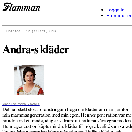
Logga in
Prenumerer
Opinion
12 januari, 2006
Andra-s kläder
America Vera-Zavala
Det har skett stora förändringar i fråga om kläder om man jämför
min mammas generation med min egen. Hennes generation var me
bundna vid ett mode, idag är vi friare att hitta på våra egna moden.
Henne generation köpte mindre kläder till högre kvalité som varad
längre. Min generation köper mängder med billiga kläder och