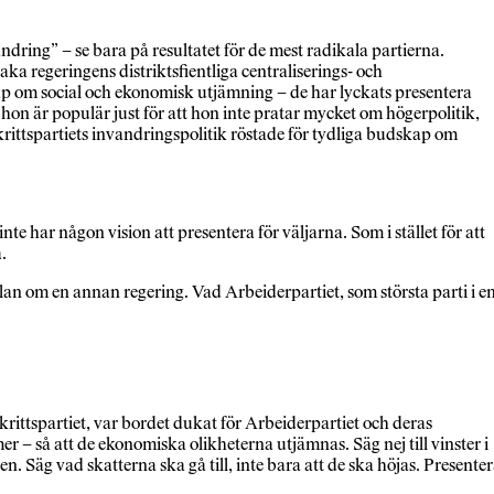
ndring” – se bara på resultatet för de mest radikala partierna.
baka regeringens distriktsfientliga centraliserings- och
dskap om social och ekonomisk utjämning – de har lyckats presentera
on är populär just för att hon inte pratar mycket om högerpolitik,
krittspartiets invandringspolitik röstade för tydliga budskap om
te har någon vision att presentera för väljarna. Som i stället för att
.
 plan om en annan regering. Vad Arbeiderpartiet, som största parti i e
krittspartiet, var bordet dukat för Arbeiderpartiet och deras
r – så att de ekonomiska olikheterna utjämnas. Säg nej till vinster i
en. Säg vad skatterna ska gå till, inte bara att de ska höjas. Presente