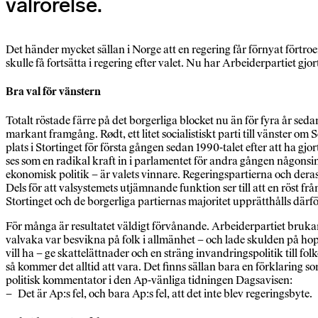
valrörelse.
Det händer mycket sällan i Norge att en regering får förnyat förtr
skulle få fortsätta i regering efter valet. Nu har Arbeiderpartiet gjo
Bra val för vänstern
Totalt röstade färre på det borgerliga blocket nu än för fyra år sed
markant framgång. Rødt, ett litet socialistiskt parti till vänster o
plats i Stortinget för första gången sedan 1990-talet efter att ha g
ses som en radikal kraft in i parlamentet för andra gången någonsin.
ekonomisk politik – är valets vinnare. Regeringspartierna och deras
Dels för att valsystemets utjämnande funktion ser till att en röst f
Stortinget och de borgerliga partiernas majoritet upprätthålls därför t
För många är resultatet väldigt förvånande. Arbeiderpartiet brukar n
valvaka var besvikna på folk i allmänhet – och lade skulden på hopp
vill ha – ge skattelättnader och en sträng invandringspolitik till 
så kommer det alltid att vara. Det finns sällan bara en förklaring 
politisk kommentator i den Ap-vänliga tidningen Dagsavisen:
– Det är Ap:s fel, och bara Ap:s fel, att det inte blev regeringsbyte.