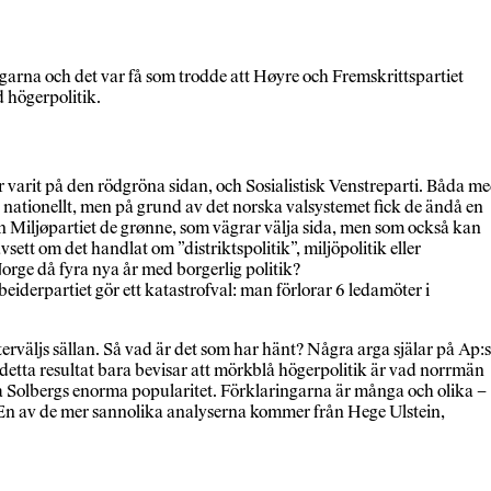
garna och det var få som trodde att Høyre och Fremskrittspartiet
d högerpolitik.
ar varit på den rödgröna sidan, och Sosialistisk Venstreparti. Båda m
ren nationellt, men på grund av det norska valsystemet fick de ändå en
även Miljøpartiet de grønne, som vägrar välja sida, men som också kan
ett om det handlat om ”distriktspolitik”, miljöpolitik eller
orge då fyra nya år med borgerlig politik?
eiderpartiet gör ett katastrofval: man förlorar 6 ledamöter i
terväljs sällan. Så vad är det som har hänt? Några arga själar på Ap:s
 detta resultat bara bevisar att mörkblå högerpolitik är vad norrmän
rna Solbergs enorma popularitet. Förklaringarna är många och olika –
ra. En av de mer sannolika analyserna kommer från Hege Ulstein,