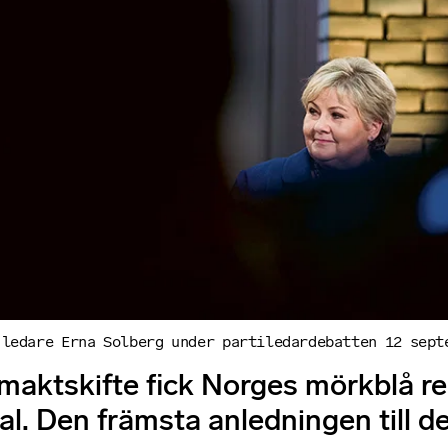
 ledare Erna Solberg under partiledardebatten 12 sept
t maktskifte fick Norges mörkblå re
l. Den främsta anledningen till d