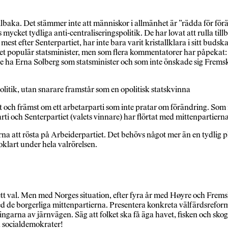
illbaka. Det stämmer inte att människor i allmänhet är ”rädda för förä
mycket tydliga anti-centraliseringspolitik. De har lovat att rulla till
r mest efter Senterpartiet, har inte bara varit kristallklara i sitt bu
et populär statsminister, men som flera kommentatorer har påpekat: h
lle ha Erna Solberg som statsminister och som inte önskade sig Frems
olitik, utan snarare framstår som en opolitisk statskvinna
t och främst om ett arbetarparti som inte pratar om förändring. Som in
rti och Senterpartiet (valets vinnare) har flörtat med mittenpartierna
ljarna att rösta på Arbeiderpartiet. Det behövs något mer än en tydlig
oklart under hela valrörelsen.
 ett val. Men med Norges situation, efter fyra år med Høyre och Frems
ed de borgerliga mittenpartierna. Presentera konkreta välfärdsreforme
eringarna av järnvägen. Säg att folket ska få äga havet, fisken och skog
a socialdemokrater!