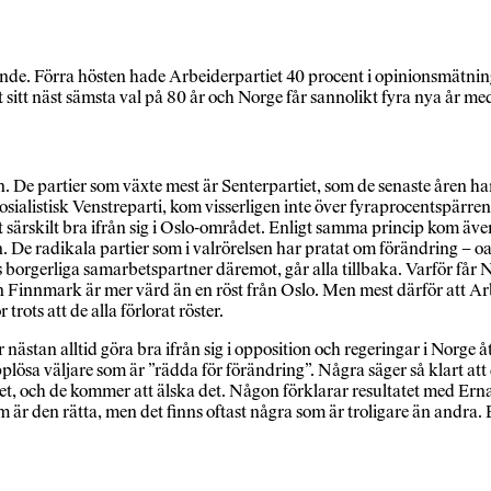
oende. Förra hösten hade Arbeiderpartiet 40 procent i opinionsmätnin
rt sitt näst sämsta val på 80 år och Norge får sannolikt fyra nya år me
an. De partier som växte mest är Senterpartiet, som de senaste åren h
m Sosialistisk Venstreparti, kom visserligen inte över fyraprocentspär
jort särskilt bra ifrån sig i Oslo-området. Enligt samma princip kom 
 De radikala partier som i valrörelsen har pratat om förändring – oavs
 borgerliga samarbetspartner däremot, går alla tillbaka. Varför får N
rån Finnmark är mer värd än en röst från Oslo. Men mest därför att Arb
rots att de alla förlorat röster.
ästan alltid göra bra ifrån sig i opposition och regeringar i Norge å
lösa väljare som är ”rädda för förändring”. Några säger så klart att
folket, och de kommer att älska det. Någon förklarar resultatet med E
som är den rätta, men det finns oftast några som är troligare än and