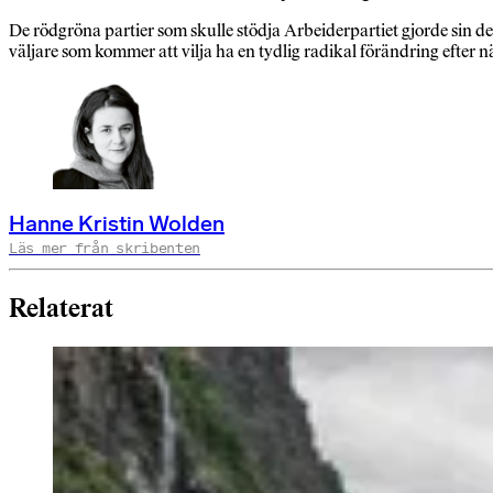
De rödgröna partier som skulle stödja Arbeiderpartiet gjorde sin d
väljare som kommer att vilja ha en tydlig radikal förändring efter nä
Hanne Kristin Wolden
Läs mer från skribenten
Relaterat