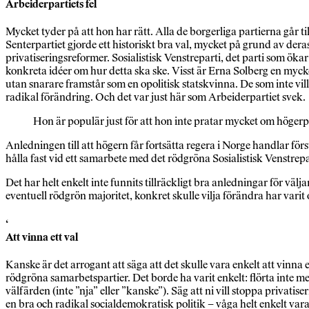
Arbeiderpartiets fel
Mycket tyder på att hon har rätt. Alla de borgerliga partierna går t
Senterpartiet gjorde ett historiskt bra val, mycket på grund av deras 
privatiseringsreformer. Sosialistisk Venstreparti, det parti som öka
konkreta idéer om hur detta ska ske. Visst är Erna Solberg en myck
utan snarare framstår som en opolitisk statskvinna. De som inte vi
radikal förändring. Och det var just här som Arbeiderpartiet svek.
Hon är populär just för att hon inte pratar mycket om högerp
Anledningen till att högern får fortsätta regera i Norge handlar förs
hålla fast vid ett samarbete med det rödgröna Sosialistisk Venstrepa
Det har helt enkelt inte funnits tillräckligt bra anledningar för vä
eventuell rödgrön majoritet, konkret skulle vilja förändra har varit 
‘
Att vinna ett val
Kanske är det arrogant att säga att det skulle vara enkelt att vinna
rödgröna samarbetspartier. Det borde ha varit enkelt: flörta inte m
välfärden (inte ”nja” eller ”kanske”). Säg att ni vill stoppa privatis
en bra och radikal socialdemokratisk politik – våga helt enkelt var