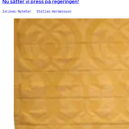
Nu sätter vi press på regeringen!
Inrikes
/
Nyheter
Stellan Hermansson