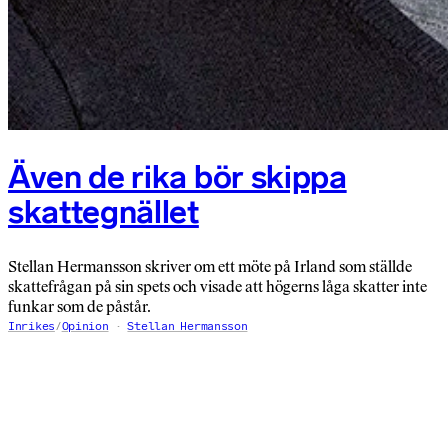
Även de rika bör skippa
skattegnället
Stellan Hermansson skriver om ett möte på Irland som ställde
skattefrågan på sin spets och visade att högerns låga skatter inte
funkar som de påstår.
Inrikes
/
Opinion
Stellan Hermansson