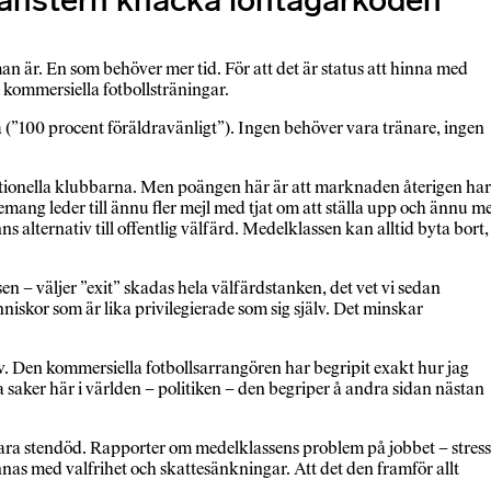
vänstern knäcka löntagarkoden
n är. En som behöver mer tid. För att det är status att hinna med
 kommersiella fotbollsträningar.
rna (”100 procent föräldravänligt”). Ingen behöver vara tränare, ingen
raditionella klubbarna. Men poängen här är att marknaden återigen har
mang leder till ännu fler mejl med tjat om att ställa upp och ännu m
 alternativ till offentlig välfärd. Medelklassen kan alltid byta bort,
n – väljer ”exit” skadas hela välfärdstanken, det vet vi sedan
niskor som är lika privilegierade som sig själv. Det minskar
v. Den kommersiella fotbollsarrangören har begripit exakt hur jag
a saker här i världen – politiken – den begriper å andra sidan nästan
 vara stendöd. Rapporter om medelklassens problem på jobbet – stress
nas med valfrihet och skattesänkningar. Att det den framför allt