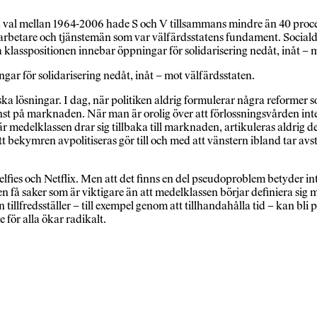
två val mellan 1964-2006 hade S och V tillsammans mindre än 40 pro
rbetare och tjänstemän som var välfärdsstatens fundament. Socialde
 klasspositionen innebar öppningar för solidarisering nedåt, inåt – 
gar för solidarisering nedåt, inåt – mot välfärdsstaten.
ka lösningar. I dag, när politiken aldrig formulerar några reformer so
tjänst på marknaden. När man är orolig över att förlossningsvården in
är medelklassen drar sig tillbaka till marknaden, artikuleras aldrig d
t bekymren avpolitiseras gör till och med att vänstern ibland tar av
 selfies och Netflix. Men att det finns en del pseudoproblem betyder i
 få saker som är viktigare än att medelklassen börjar definiera sig 
fredsställer – till exempel genom att tillhandahålla tid – kan bli pol
e för alla ökar radikalt.