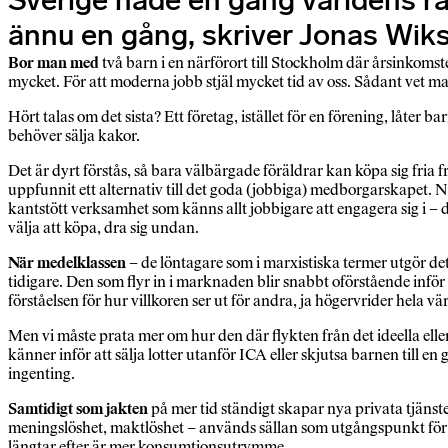
Sverige hade en gång världens r
ännu en gång, skriver Jonas Wik
Bor man med
två barn i en närförort till Stockholm där årsinkomst
mycket. För att moderna jobb stjäl mycket tid av oss. Sådant vet m
Hört talas om det sista? Ett företag, istället för en förening, låter
behöver sälja kakor.
Det är dyrt förstås, så bara välbärgade föräldrar kan köpa sig fria
uppfunnit ett alternativ till det goda (jobbiga) medborgarskapet. N
kantstött verksamhet som känns allt jobbigare att engagera sig i – d
välja att köpa, dra sig undan.
När medelklassen
– de löntagare som i marxistiska termer utgör det
tidigare. Den som flyr in i marknaden blir snabbt oförstående inför
förståelsen för hur villkoren ser ut för andra, ja högervrider hela vä
Men vi måste prata mer om hur den där flykten från det ideella ell
känner inför att sälja lotter utanför ICA eller skjutsa barnen till 
ingenting.
Samtidigt som jakten
på mer tid ständigt skapar nya privata tjänst
meningslöshet, maktlöshet – används sällan som utgångspunkt för nå
längtar efter är mer konsumtionsutrymme.