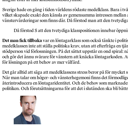
Sverige hade en gång i tiden världens rödaste medelklass. Bara i 
vilket skapade exakt den känsla av gemensamma intressen mellan a
vänstervärderingar som finns där. Då förstod man att den tvetydiga
Då förstod S att den tvetydiga klasspositionen innebar öppnin
Det man fick tillbaka
var en löntagarklass som också tänkte i politis
medelklassen inte att ställa politiska krav, utan att efterfråga en 
stödperson vid förlossningen. På det sättet uppstår en ond spiral: n
och gör det ännu svårare för vänstern att knäcka löntagarkoden. At
för lösningen på ett behov av mer välfärd.
Det går alltid att säga att medelklassens stress beror på för mycket
När man talar om höger- och vänsterhegemoni finns det förmodligen
återintroducera en löntagaridentitet. Och de behov som marknaden till
politiken. Och förutsättningarna för att det i slutänden ska bli bättr