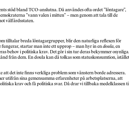
cents stöd bland TCO-anslutna. Då användes ofta ordet ”löntagare”,
mokraterna ”vann valen i mitten” – men genom att tala till de
mot välfärdsstaten.
m tilltalar breda löntagargrupper, blir den naturliga reflexen för
te fungerar, startar man inte ett upprop – man hyr in en
doula
, en
eras behov i politiska krav. Det gör i sin tur deras bekymmer osynliga
stånd från dem. En doula kan då tolkas som statuskonsumtion, iställe
nte att det inte finns verkliga problem som vänstern borde adressera.
mer utifrån sina gemensamma erfarenheter på arbetsplatserna, att
itiska krav och få politiska svar. Då drar vi tillbaka medelklassen ti