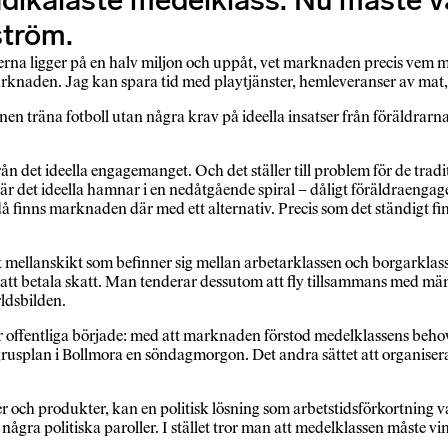
adikalaste medelklass. Nu måste 
ström.
erna ligger på en halv miljon och uppåt, vet marknaden precis vem ma
arknaden. Jag kan spara tid med playtjänster, hemleveranser av mat,
 barnen träna fotboll utan några krav på ideella insatser från föräldra
 från det ideella engagemanget. Och det ställer till problem för de t
är det ideella hamnar i en nedåtgående spiral – dåligt föräldraengage
å finns marknaden där med ett alternativ. Precis som det ständigt finns
 mellanskikt som befinner sig mellan arbetarklassen och borgarklasse
 att betala skatt. Man tenderar dessutom att fly tillsammans med män
rldsbilden.
er offentliga började: med att marknaden förstod medelklassens beho
en grusplan i Bollmora en söndagmorgon. Det andra sättet att organiser
er och produkter, kan en politisk lösning som arbetstidsförkortning
gra politiska paroller. I stället tror man att medelklassen måste vin