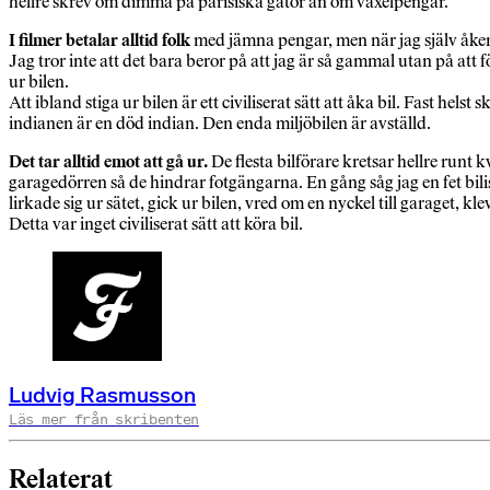
hellre skrev om dimma på parisiska gator än om växelpengar.
I filmer betalar alltid folk
med jämna pengar, men när jag själv åker 
Jag tror inte att det bara beror på att jag är så gammal utan på att för
ur bilen.
Att ibland stiga ur bilen är ett civiliserat sätt att åka bil. Fast hel
indianen är en död indian. Den enda miljöbilen är avställd.
Det tar alltid emot att gå ur.
De flesta bilförare kretsar hellre runt k
garagedörren så de hindrar fotgängarna. En gång såg jag en fet bil
lirkade sig ur sätet, gick ur bilen, vred om en nyckel till garaget, k
Detta var inget civiliserat sätt att köra bil.
Ludvig Rasmusson
Läs mer från skribenten
Relaterat