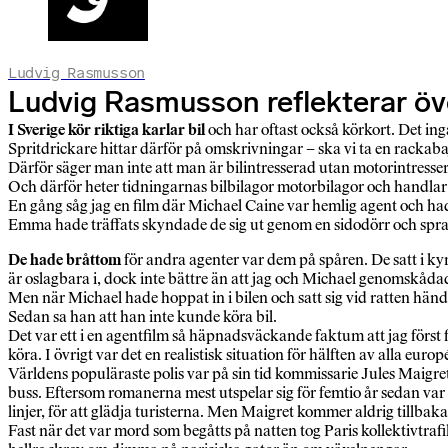
Ludvig Rasmusson
Ludvig Rasmusson reflekterar över
I Sverige kör riktiga karlar bil
och har oftast också körkort. Det ingå
Spritdrickare hittar därför på omskrivningar – ska vi ta en rackabaj
Därför säger man inte att man är bilintresserad utan motorintressera
Och därför heter tidningarnas bilbilagor motorbilagor och handlar om 
En gång såg jag en film där Michael Caine var hemlig agent och h
Emma hade träffats skyndade de sig ut genom en sidodörr och sprang ti
De hade bråttom
för andra agenter var dem på spåren. De satt i k
är oslagbara i, dock inte bättre än att jag och Michael genomskåd
Men när Michael hade hoppat in i bilen och satt sig vid ratten hän
Sedan sa han att han inte kunde köra bil.
Det var ett i en agentfilm så häpnadsväckande faktum att jag först 
köra. I övrigt var det en realistisk situation för hälften av alla euro
Världens populäraste polis var på sin tid kommissarie Jules Maigr
buss. Eftersom romanerna mest utspelar sig för femtio år sedan var
linjer, för att glädja turisterna. Men Maigret kommer aldrig tillbaka
Fast när det var mord som begåtts på natten tog Paris kollektivtra