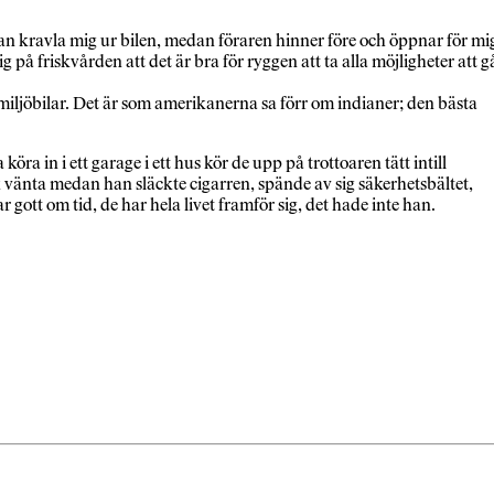
dan kravla mig ur bilen, medan föraren hinner före och öppnar för mi
sig på friskvården att det är bra för ryggen att ta alla möjligheter att g
inga miljöbilar. Det är som amerikanerna sa förr om indianer; den bästa
ra in i ett garage i ett hus kör de upp på trottoaren tätt intill
k vänta medan han släckte cigarren, spände av sig säkerhetsbältet,
r gott om tid, de har hela livet framför sig, det hade inte han.