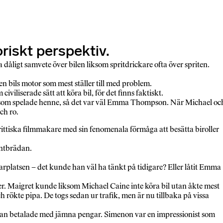
riskt perspektiv.
a dåligt samvete över bilen liksom spritdrickare ofta över spriten.
en bils motor som mest ställer till med problem.
iliserade sätt att köra bil, för det finns faktiskt.
em som spelade henne, så det var väl Emma Thompson. När Michael oc
ch ro.
ittiska filmmakare med sin fenomenala förmåga att besätta biroller
entbrädan.
arplatsen – det kunde han väl ha tänkt på tidigare? Eller låtit Emma
r. Maigret kunde liksom Michael Caine inte köra bil utan åkte mest
rökte pipa. De togs sedan ur trafik, men är nu tillbaka på vissa
om han betalade med jämna pengar. Simenon var en impressionist som