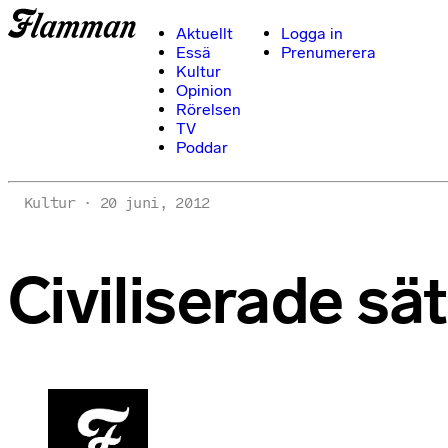
Aktuellt
Logga in
Essä
Prenumerera
Kultur
Opinion
Rörelsen
TV
Poddar
Kultur
20 juni, 2012
Civiliserade sät