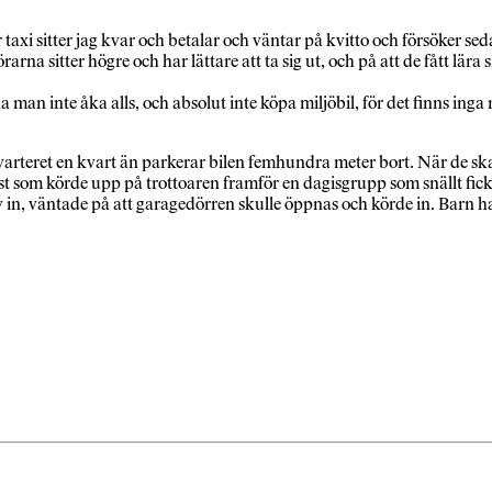
taxi sitter jag kvar och betalar och väntar på kvitto och försöker se
arna sitter högre och har lättare att ta sig ut, och på att de fått lära 
st ska man inte åka alls, och absolut inte köpa miljöbil, för det finns 
varteret en kvart än parkerar bilen femhundra meter bort. När de ska kö
ist som körde upp på trottoaren framför en dagisgrupp som snällt fic
lev in, väntade på att garagedörren skulle öppnas och körde in. Barn ha