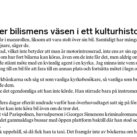
 bilismens väsen i ett kulturhisto
r i mansrollen, liksom att vara stolt över sin bil. Samtidigt har mång
sare, säger de.
d, vilket inte betyder att man är motorintresserad, inte ens av sin eg
hur fort bilarna kan köras, även om de inte får det, men aldrig om civ
ade stämt möte med en kvinnlig agent i en kyrka. Jag minns inte v
ll en bil för att fara till en annan plats och fortsätta mötet i lugn o
yrkbänkarna och såg ut som vanliga kyrkobesökare, så vanliga som br
ade dem.
de det egendomliga att han inte körde. Han stirrade bara på instrum
flera dagar efteråt undrade varför han överhuvudtaget satt sig på för
péer kan inte köra bil även om de tror det.
et vid Parispolisen, huvudperson i Georges Simenons kriminalromane
 det gammaldags bussar med öppen plattform baktill där han stod och 
.
fik uppehåll, så då fick han ta taxi. Det framgår inte av böckerna 