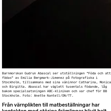
Barnmorskan Gudrun Abascal ser utställningen ”Föda och att
födas” av Emilia Bergmark-Jimenez på Fotografiska i
Stockholm, tillsammans med sina väninnor Catharina, Monica
och Birgitta. Abascal har väglett tusentals födande, låg
bakom specialsatsningen ABC-kliniken och var chef för BB
Stockholm. Foto: Anette Nantell/DN/TT.
Från värnplikten till matbeställningar har