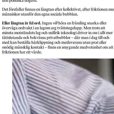
den politiska högern.
Det förefaller finnas en längtan efter kollektivet, efter friktionen m
människor utanför den egna sociala bubblan.
Eller längtan är fel ord.
Ingen
vill
höra en främling snarka eller
överväga ordvalet i en lagom arg tvättstugelapp. Men trots att
minsta motståndets lag och snillrik teknologi driver in oss i allt mer
tättslutande och bekväma privatbubblor – där man i dag till och
med kan beställa hårklippning och matleverans utan prat eller
onödig mänsklig kontakt – finns en smygande medvetenhet om att
friktionen har ett värde.