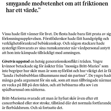
smygande medvetenhet om att friktionen
har ett värde.
Vissa hade fått vänner för livet. De flesta hade bara fått prata av sig
förlossningsupplevelsen. Förstföderskor hade fått handgriplig och
verklighetsförankrad bebiskunskap. Och någon stackare hade
systerligt försvarats av sina rumskamrater när vårdpersonal antytt
att hon inte kämpade tillräckligt med amningen.
Givetvis uppstod
en hetsig generationskonflikt i tråden. Yngre
kvinnor betackade sig för åsikter från ”mossiga Britt-Maries” som
inte begriper hur skör man är som nyförlöst och hur viktigt det är f
”landa i bebisbubblan tillsammans med sin partner”. De yngre had
många goda argument för sin sak, som att man tillbringade närma
en vecka på BB på den tiden, och att bebisarna ofta sov i en
spädbarnssal om nätterna.
Britt-Mariorna svarade att man är hyfsat skör även efter ett
cancerbesked eller stor stroke, tillstånd där det normala fortfarand
är flerbäddsrum. Och så fortsatte det.