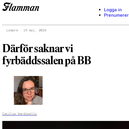
Logga in
Prenumerer
Ledare
19 maj, 2026
Därför saknar vi
fyrbäddssalen på BB
Cecilia Verdinelli