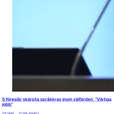
S föreslår skärpta språkkrav inom välfärden: ”Viktiga
jobb”
Inrikes
Frida Dunell