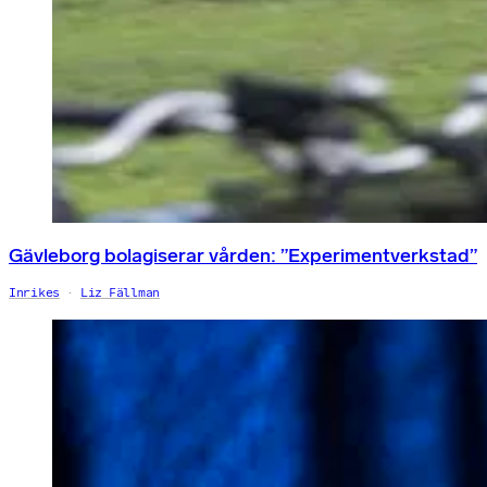
Gävleborg bolagiserar vården: ”Experimentverkstad”
Inrikes
Liz Fällman