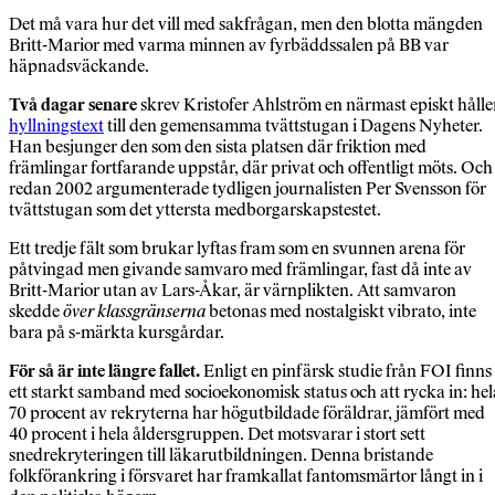
Det må vara hur det vill med sakfrågan, men den blotta mängden
Britt-Marior med varma minnen av fyrbäddssalen på BB var
häpnadsväckande.
Två dagar senare
skrev Kristofer Ahlström en närmast episkt håll
hyllningstext
till den gemensamma tvättstugan i Dagens Nyheter.
Han besjunger den som den sista platsen där friktion med
främlingar fortfarande uppstår, där privat och offentligt möts. Och
redan 2002 argumenterade tydligen journalisten Per Svensson för
tvättstugan som det yttersta medborgarskapstestet.
Ett tredje fält som brukar lyftas fram som en svunnen arena för
påtvingad men givande samvaro med främlingar, fast då inte av
Britt-Marior utan av Lars-Åkar, är värnplikten. Att samvaron
skedde
över klassgränserna
betonas med nostalgiskt vibrato, inte
bara på s-märkta kursgårdar.
För så är inte längre fallet.
Enligt en pinfärsk studie från FOI finns
ett starkt samband med socioekonomisk status och att rycka in: hel
70 procent av rekryterna har högutbildade föräldrar, jämfört med
40 procent i hela åldersgruppen. Det motsvarar i stort sett
snedrekryteringen till läkarutbildningen. Denna bristande
folkförankring i försvaret har framkallat fantomsmärtor långt in i