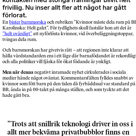
kontakten med störiga främlingar blivit helt
frivillig. Nu inser allt fler att något har gått
förlorat.
En
bister barnmorska
och rubriken ”Kvinnor måste dela rum på B
Karolinska: Helt galet”. För tydlighets skull fastslår hon att det är
”helt ovärdigt”
att nyförlösta kvinnor, vid överbeläggningstoppar,
tvingas dela rum.
Och barnmorskan har givetvis rätt – att regionen inte klarar att
hålla vårdstandarden ens i ett läge där barnafödandet är rekordlåg
och alla politiker vill fjäska för ökat födande är ynkligt.
Men när denna
negativt inramade nyhet cirkulerades i sociala
medier hände något oväntat. Kommentarsfälten fylldes snabbt av
kvinnor som fött barn på den tiden då fyrbäddssal var standard på
BB, ända in på 00-talet på många ställen, och som tyckte att det
hade gått bra.
Trots att snillrik teknologi driver in oss i
allt mer bekväma privatbubblor finns en