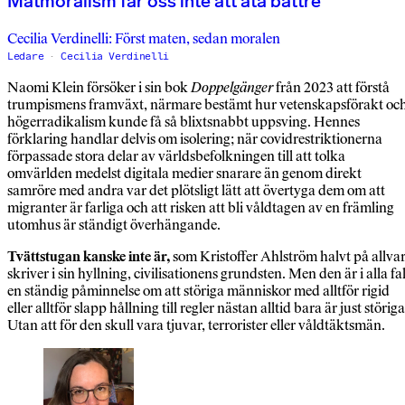
Matmoralism får oss inte att äta bättre
Cecilia Verdinelli: Först maten, sedan moralen
Ledare
Cecilia Verdinelli
Naomi Klein försöker i sin bok
Doppelgänger
från 2023 att förstå
trumpismens framväxt, närmare bestämt hur vetenskapsförakt oc
högerradikalism kunde få så blixtsnabbt uppsving. Hennes
förklaring handlar delvis om isolering; när covidrestriktionerna
förpassade stora delar av världsbefolkningen till att tolka
omvärlden medelst digitala medier snarare än genom direkt
samröre med andra var det plötsligt lätt att övertyga dem om att
migranter är farliga och att risken att bli våldtagen av en främling
utomhus är ständigt överhängande.
Tvättstugan kanske inte är,
som Kristoffer Ahlström halvt på allva
skriver i sin hyllning, civilisationens grundsten. Men den är i alla fal
en ständig påminnelse om att störiga människor med alltför rigid
eller alltför slapp hållning till regler nästan alltid bara är just störiga
Utan att för den skull vara tjuvar, terrorister eller våldtäktsmän.