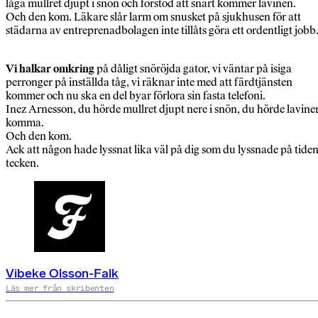
låga mullret djupt i snön och förstod att snart kommer lavinen.
Och den kom. Läkare slår larm om snusket på sjukhusen för att
städarna av entreprenadbolagen inte tillåts göra ett ordentligt jobb
Vi halkar omkring
på dåligt snöröjda gator, vi väntar på isiga
perronger på inställda tåg, vi räknar inte med att färdtjänsten
kommer och nu ska en del byar förlora sin fasta telefoni.
Inez Arnesson, du hörde mullret djupt nere i snön, du hörde lavine
komma.
Och den kom.
Ack att någon hade lyssnat lika väl på dig som du lyssnade på tide
tecken.
Vibeke Olsson-Falk
Läs mer från skribenten