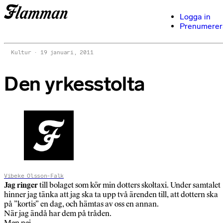
Logga in
Prenumerer
Kultur
19 januari, 2011
Den yrkesstolta
Vibeke Olsson-Falk
Jag ringer
till bolaget som kör min dotters skoltaxi. Under samtalet
hinner jag tänka att jag ska ta upp två ärenden till, att dottern ska
på ”kortis” en dag, och hämtas av oss en annan.
När jag ändå har dem på tråden.
Men nej.