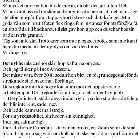
Så mycket information tar de inte in, då blir det garanterat fel.
Vi har vant oss vid de slimmade organisationerna, att det man säge
i telefon inte går fram, tappas bort i stress och datakrångel. Min
goda vän som brutit foten fick ringa fem instanser för att försöka få
en sittbräda till badkaret, till sist gav hon upp och duschar hos sin
badkarsfria granne.
Tåg som inte går. Trottoarer som inte plogas. Apotek som inte kan t
hem din medicin eller upplysa om var den finns.
Vi vänjer oss.
Det nyliberala
casinot slår ihop käftarna om oss.
Och jag tänker på Inez Arnesson.
Det måste vara över 20 år sedan hon blev en förgrundsgestalt för d
strejkande städerskorna i Borlänge.
De strejkade inte för högre lön, utan mot det uppskruvade
arbetstempot. De strejkade för att få göra ett ordentligt jobb.
– Det går inte att städa dessa industriytor på den stipulerade tiden
det blir inte rent, sade Inez.
Och ledde kamraterna i strejk.
För sin yrkesstolthet, sin heder, sin kunnighet.
Inez, jag saknar dig!
Inez, du borde få medalj – du var en profet, en sådan som i de små
förändringarna såg vad som höll på att ske, en sådan som hörde de