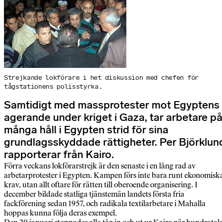
Strejkande lokförare i het diskussion med chefen för
tågstationens polisstyrka.
Samtidigt med massprotester mot Egyptens
agerande under kriget i Gaza, tar arbetare p
många håll i Egypten strid för sina
grundlagsskyddade rättigheter. Per Björklun
rapporterar från Kairo.
Förra veckans lokförarstrejk är den senaste i en lång rad av
arbetarprotester i Egypten. Kampen förs inte bara runt ekonomisk
krav, utan allt oftare för rätten till oberoende organisering. I
december bildade statliga tjänstemän landets första fria
fackförening sedan 1957, och radikala textilarbetare i Mahalla
hoppas kunna följa deras exempel.