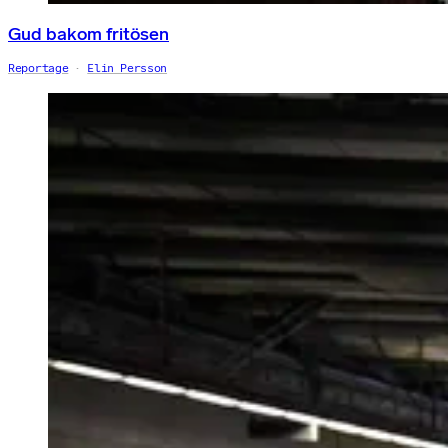
Gud bakom fritösen
Reportage
Elin Persson