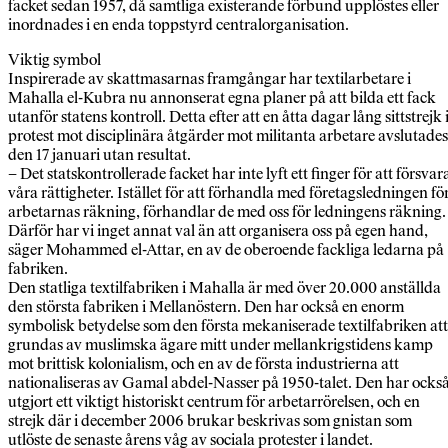
facket sedan 1957, då samtliga existerande förbund upplöstes eller
inordnades i en enda toppstyrd centralorganisation.
Viktig symbol
Inspirerade av skattmasarnas framgångar har textilarbetare i
Mahalla el-Kubra nu annonserat egna planer på att bilda ett fack
utanför statens kontroll. Detta efter att en åtta dagar lång sittstrejk 
protest mot disciplinära åtgärder mot militanta arbetare avslutades
den 17 januari utan resultat.
– Det statskontrollerade facket har inte lyft ett finger för att försvar
våra rättigheter. Istället för att förhandla med företagsledningen fö
arbetarnas räkning, förhandlar de med oss för ledningens räkning.
Därför har vi inget annat val än att organisera oss på egen hand,
säger Mohammed el-Attar, en av de oberoende fackliga ledarna på
fabriken.
Den statliga textilfabriken i Mahalla är med över 20.000 anställda
den största fabriken i Mellanöstern. Den har också en enorm
symbolisk betydelse som den första mekaniserade textilfabriken att
grundas av muslimska ägare mitt under mellankrigstidens kamp
mot brittisk kolonialism, och en av de första industrierna att
nationaliseras av Gamal abdel-Nasser på 1950-talet. Den har ocks
utgjort ett viktigt historiskt centrum för arbetarrörelsen, och en
strejk där i december 2006 brukar beskrivas som gnistan som
utlöste de senaste årens våg av sociala protester i landet.