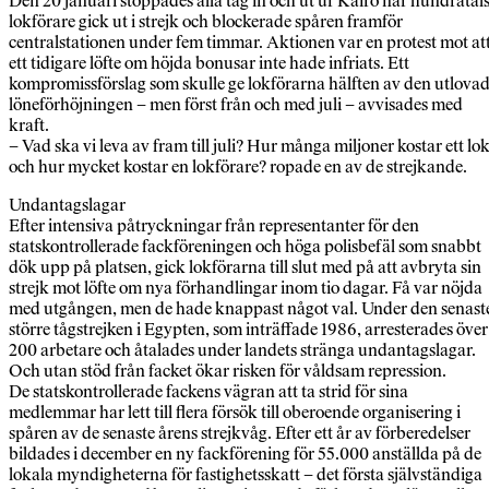
Den 20 januari stoppades alla tåg in och ut ur Kairo när hundratal
lokförare gick ut i strejk och blockerade spåren framför
centralstationen under fem timmar. Aktionen var en protest mot at
ett tidigare löfte om höjda bonusar inte hade infriats. Ett
kompromissförslag som skulle ge lokförarna hälften av den utlova
löneförhöjningen – men först från och med juli – avvisades med
kraft.
– Vad ska vi leva av fram till juli? Hur många miljoner kostar ett lok
och hur mycket kostar en lokförare? ropade en av de strejkande.
Undantagslagar
Efter intensiva påtryckningar från representanter för den
statskontrollerade fackföreningen och höga polisbefäl som snabbt
dök upp på platsen, gick lokförarna till slut med på att avbryta sin
strejk mot löfte om nya förhandlingar inom tio dagar. Få var nöjda
med utgången, men de hade knappast något val. Under den senast
större tågstrejken i Egypten, som inträffade 1986, arresterades över
200 arbetare och åtalades under landets stränga undantagslagar.
Och utan stöd från facket ökar risken för våldsam repression.
De statskontrollerade fackens vägran att ta strid för sina
medlemmar har lett till flera försök till oberoende organisering i
spåren av de senaste årens strejkvåg. Efter ett år av förberedelser
bildades i december en ny fackförening för 55.000 anställda på de
lokala myndigheterna för fastighetsskatt – det första självständiga