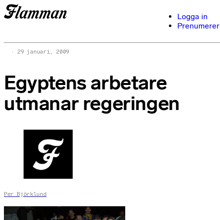
Logga in
Prenumerer
29 januari, 2009
Egyptens arbetare
utmanar regeringen
Per Björklund