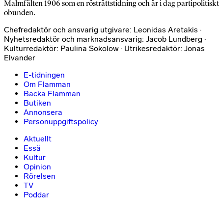
Malmfälten 1906 som en rösträttstidning och är i dag partipolitiskt
obunden.
Chefredaktör och ansvarig utgivare: Leonidas Aretakis ·
Nyhetsredaktör och marknadsansvarig: Jacob Lundberg ·
Kulturredaktör: Paulina Sokolow · Utrikesredaktör: Jonas
Elvander
E-tidningen
Om Flamman
Backa Flamman
Butiken
Annonsera
Personuppgiftspolicy
Aktuellt
Essä
Kultur
Opinion
Rörelsen
TV
Poddar