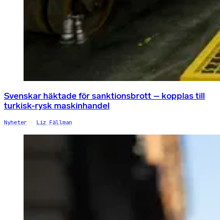
Svenskar häktade för sanktionsbrott – kopplas till
turkisk-rysk maskinhandel
Nyheter
Liz Fällman