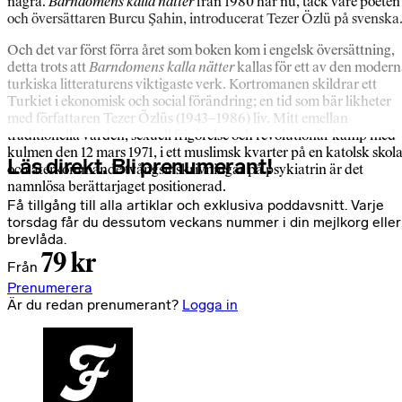
några.
Barndomens kalla nätter
från 1980 har nu, tack vare poeten
och översättaren Burcu Şahin, introducerat Tezer Özlü på svenska
Och det var först förra året som boken kom i engelsk översättning,
detta trots att
Barndomens kalla nätter
kallas för ett av den moder
turkiska litteraturens viktigaste verk. Kortromanen skildrar ett
Turkiet i ekonomisk och social förändring; en tid som bär likheter
med författaren Tezer Özlüs (1943–1986) liv. Mitt emellan
traditionella värden, sexuell frigörelse och revolutionär kamp med
kulmen den 12 mars 1971, i ett muslimsk kvarter på en katolsk skol
Läs direkt. Bli prenumerant!
och återkommande tvångsinskrivningar på psykiatrin är det
namnlösa berättarjaget positionerad.
Få tillgång till alla artiklar och exklusiva poddavsnitt. Varje
torsdag får du dessutom veckans nummer i din mejlkorg eller
brevlåda.
79 kr
Från
Prenumerera
Är du redan prenumerant?
Logga in