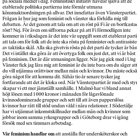
på sociala medier i dag. Feministiskt initiativ hävdar själva att de
etablerade politiska partierna inte förmår utmana
könsmaktsordningen på allvar. Det innefattar även Vänsterpartiet.
Frågan är hur jag som feminist och vänster ska förhålla mig till
debatten. Är det genom att tala om att en röst på Fi är en bortkasta
röst? Nej. För även om siffrorna pekar på att Fi förmodligen inte
kommer in i riksdagen är det inte vår uppgift som ett etablerat parti
att tala om för folk att de inte ska rösta på feminister och antirasiste
av taktiska skäl. Alla ska givetvis rösta på det parti de tycker är bäs
Det vi istället ska göra är att övertyga folk om just det, att vi är bäst
på feminism. Det är där utmaningen ligger. När jag gick med i Ung
Vänster fick jag lära mig att feminist är du inte bara om du säger at
du vill utjämna orättvisor mellan män och kvinnor. Du måste ocks
göra något för att komma dit. Såhär tio år senare tycker jag
fortfarande att det är kloka ord. När Vänsterpartiet är med och sty
skapar vi ett mer jämställt samhälle. I Malmö har vi bland annat
höjt lönen med 1 000 kronor i månaden för lågavlönade
kvinnodominerade grupper och sett till att även papperslösa
kvinnor har rätt till stöd undan våld i nära relationer. I Södertälje
har vi utjämnat inkomstskillnader mellan män och kvinnor som
jobbar inom samma yrkesgrupper och i Göteborg drar vi igång
försök med sex timmars arbetsdag.
Vår feminism handlar om
att anställa fler undersköterskor och