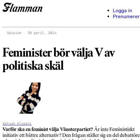
Logga in
Prenumerer
Opinion
30 april, 2014
Feminister bör välja V av
politiska skäl
Seluah Alsaati
Varför ska en feminist välja Vänsterpartiet?
Är inte Feministiskt
initiativ ett bättre alternativ? Den frågan ställer sig en del debattöre