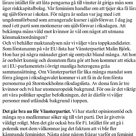
lärare istället för att låta pengarna gå till vinster åt giriga män som
äger riskkapitalbolag. Vår feminism handlar om att tjejer ska få lär
sig självförsvar i skolan. För några år sedan var jag med i ett
ungdomsförbund som arrangerade kurser i självförsvar. I dag jag
med i ett parti som motionerar om självförsvar i riksdagen. Att
bekämpa mäns våld mot kvinnor är väl om något att utmana
könsmaktsordningen?
Och vi behåller maktanalysen när vi väljer våra toppkandidater.
Som förstanamn på vår EU-lista har Vänsterpartiet Malin Björk.
Hon har på några månader gjort sig omtyckt bland många. Att ho
är oerhört kunnig och dessutom flata gör att hon kommer att sticka
ut i EU-parlamentets i övrigt manliga heterogena gråa
sammansättning. Om Vänsterpartiet får lika många mandat som
förra gången i riksdagsvalet kommer vi att få in de fem första
personerna på Storstockholms riksdagslista. Av dessa fem är tre
kvinnor och två har utomeuropeisk bakgrund. För oss är det viktig
att våra politiker speglar befolkningen, det är därför vi väljer
personer med utländsk bakgrund i toppen.
Det går bra nu för Vänsterpartiet.
Vi har starkt opinionsstöd och
många nya medlemmar söker sig till vårt parti. Det är givetvis
väldigt roligt. Men det går också bra för Fi. Istället för att gå i
polemik mot dem välkomnar jag det faktum att vi blir fler
kämpande feminister. Nästa gång någon frågar varför en feminist