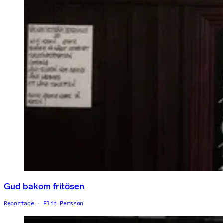
Gud bakom fritösen
Reportage
Elin Persson