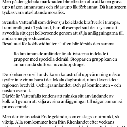
Men på den globala marknaden blir effekten ofta att kolen grävs
upp någon annanstans och eldas upp lik förbannat. Då kan segern
tyckas vara uteslutande moralisk.
Svenska Vattenfall som driver sju koleldade kraftverk i Europa,
framförallt just i Tyskland, har till exempel satt det i system att
avveckla sitt eget kolberoende genom att sälja anläggningarna till
andra energiproducenter.
Resultatet för koldioxidhalten i luften blir förstås den samma.
Redan innan de anländer är aktivisterna indelade i
grupper med speciella delmål. Stoppas en grupp kan en
annan ändå slutföra huvuduppdraget
De rörelser som vill undvika en katastrofal uppvärmning måste
tyvärr inte vinna bara i det lokala dagbrottet, utan i även i det i
regionen bredvid. Och i grannlandet. Och på kontinenten – och
nästan överallt.
Därför är Vattenfalls tendens att minska sitt användande av
kolkraft genom att sälja av sina anläggningar till någon annan så
provocerande.
Men därför är också Ende gelände, som en slags knutpunkt, så
viktig. Alla som kommer hem från Rhenlandet efter veckans