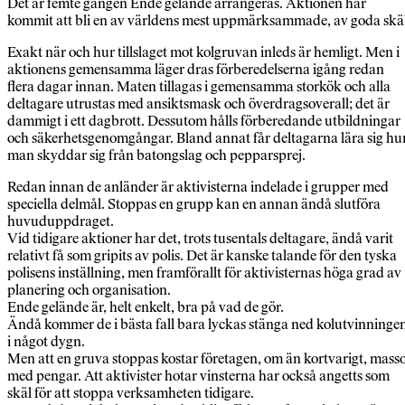
Det är femte gången Ende gelände arrangeras. Aktionen har
kommit att bli en av världens mest uppmärksammade, av goda skä
Exakt när och hur tillslaget mot kolgruvan inleds är hemligt. Men i
aktionens gemensamma läger dras förberedelserna igång redan
flera dagar innan. Maten tillagas i gemensamma storkök och alla
deltagare utrustas med ansiktsmask och överdragsoverall; det är
dammigt i ett dagbrott. Dessutom hålls förberedande utbildningar
och säkerhetsgenomgångar. Bland annat får deltagarna lära sig hu
man skyddar sig från batongslag och pepparsprej.
Redan innan de anländer är aktivisterna indelade i grupper med
speciella delmål. Stoppas en grupp kan en annan ändå slutföra
huvuduppdraget.
Vid tidigare aktioner har det, trots tusentals deltagare, ändå varit
relativt få som gripits av polis. Det är kanske talande för den tyska
polisens inställning, men framförallt för aktivisternas höga grad av
planering och organisation.
Ende gelände är, helt enkelt, bra på vad de gör.
Ändå kommer de i bästa fall bara lyckas stänga ned kolutvinninge
i något dygn.
Men att en gruva stoppas kostar företagen, om än kortvarigt, mass
med pengar. Att aktivister hotar vinsterna har också angetts som
skäl för att stoppa verksamheten tidigare.