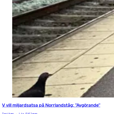
V vill miljardsatsa på Norrlandståg: ”Avgörande”
Inrikes
Liz Fällman