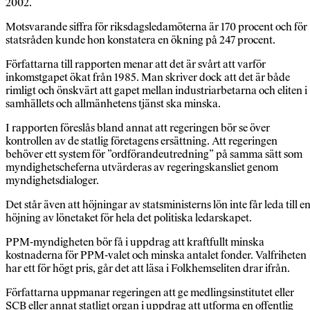
2002.
Motsvarande siffra för riksdagsledamöterna är 170 procent och för
statsråden kunde hon konstatera en ökning på 247 procent.
Författarna till rapporten menar att det är svårt att varför
inkomstgapet ökat från 1985. Man skriver dock att det är både
rimligt och önskvärt att gapet mellan industriarbetarna och eliten i
samhällets och allmänhetens tjänst ska minska.
I rapporten föreslås bland annat att regeringen bör se över
kontrollen av de statlig företagens ersättning. Att regeringen
behöver ett system för ”ordförandeutredning” på samma sätt som
myndighetscheferna utvärderas av regeringskansliet genom
myndighetsdialoger.
Det står även att höjningar av statsministerns lön inte får leda till e
höjning av lönetaket för hela det politiska ledarskapet.
PPM-myndigheten bör få i uppdrag att kraftfullt minska
kostnaderna för PPM-valet och minska antalet fonder. Valfriheten
har ett för högt pris, går det att läsa i Folkhemseliten drar ifrån.
Författarna uppmanar regeringen att ge medlingsinstitutet eller
SCB eller annat statligt organ i uppdrag att utforma en offentlig