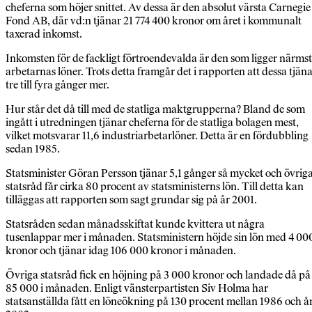
cheferna som höjer snittet. Av dessa är den absolut värsta Carnegie
Fond AB, där vd:n tjänar 21 774 400 kronor om året i kommunalt
taxerad inkomst.
Inkomsten för de fackligt förtroendevalda är den som ligger närmst
arbetarnas löner. Trots detta framgår det i rapporten att dessa tjän
tre till fyra gånger mer.
Hur står det då till med de statliga maktgrupperna? Bland de som
ingått i utredningen tjänar cheferna för de statliga bolagen mest,
vilket motsvarar 11,6 industriarbetarlöner. Detta är en fördubbling
sedan 1985.
Statsminister Göran Persson tjänar 5,1 gånger så mycket och övrig
statsråd får cirka 80 procent av statsministerns lön. Till detta kan
tilläggas att rapporten som sagt grundar sig på år 2001.
Statsråden sedan månadsskiftat kunde kvittera ut några
tusenlappar mer i månaden. Statsministern höjde sin lön med 4 00
kronor och tjänar idag 106 000 kronor i månaden.
Övriga statsråd fick en höjning på 3 000 kronor och landade då på
85 000 i månaden. Enligt vänsterpartisten Siv Holma har
statsanställda fått en löneökning på 130 procent mellan 1986 och å