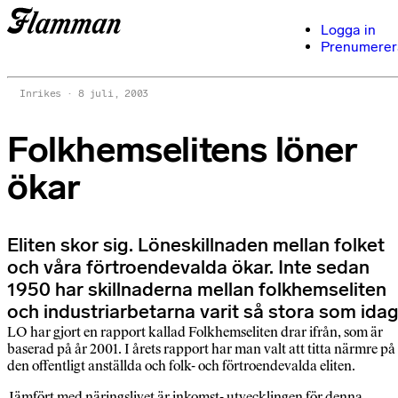
Logga in
Prenumerer
Inrikes
8 juli, 2003
Folkhemselitens löner
ökar
Eliten skor sig. Löneskillnaden mellan folket
och våra förtroendevalda ökar. Inte sedan
1950 har skillnaderna mellan folkhemseliten
och industriarbetarna varit så stora som idag
LO har gjort en rapport kallad Folkhemseliten drar ifrån, som är
baserad på år 2001. I årets rapport har man valt att titta närmre på
den offentligt anställda och folk- och förtroendevalda eliten.
Jämfört med näringslivet är inkomst- utvecklingen för denna