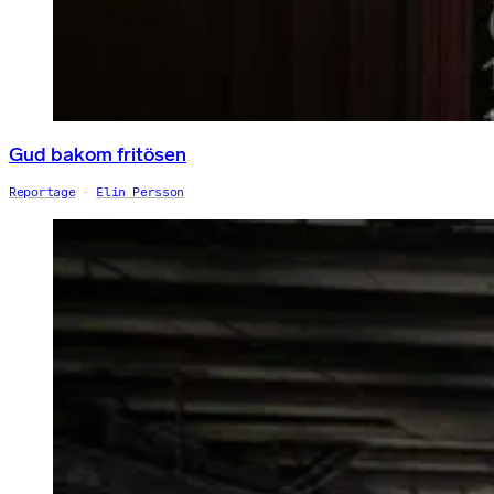
Gud bakom fritösen
Reportage
Elin Persson