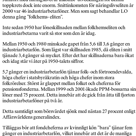
toppkrets dock inte enorm. Snittinkomsten för näringslivseliten år
2000 var 46 industriarbetarlöner. Men som sagt behandlar LO
denna gång ”folkhems- eliten”.
Inte sedan 1950 har löneskillnaden mellan folkhemseliten och
industriarbetarna varit så stor som den är idag.
Mellan 1950 och 1980 minskade gapet från 5,6 till 3,6 gånger en
industriarbetarlön. Som lägst var skillnaden 1985, då eliten i snitt
tjänade 3,4 gånger så mycket. Efter det har skillnaderna bara ökat
och idag står vi åter på 1950-talets siffror.
5,7 gånger en industriarbetarlön tjänar folk- och förtroendevalda,
höga chefer i statsbyråkratin och höga chefer inom stora
folkrörelser. Störst är glappet mellan folket och cheferna för
pensionsfonderna. Mellan 1999 och 2001 ökade PPM-bossarna si
löner med 75 procent. Detta innebär att de gick från åtta till fjorton
industriarbetarlöner på två år.
Detta samtidigt som börsvärdet sjönk med nästan 27 procent enligt
Affärsvärldens generalindex.
Tilläggas bör att fondcheferna av kvinnligt kön ”bara” tjänar fem
gånger en industriarbetarlön, vilket innebär att det är de manliga