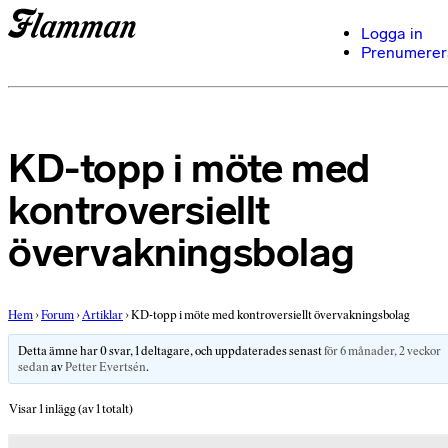
Logga in
Prenumerer
KD-topp i möte med
kontroversiellt
övervakningsbolag
Hem
›
Forum
›
Artiklar
›
KD-topp i möte med kontroversiellt övervakningsbolag
Detta ämne har 0 svar, 1 deltagare, och uppdaterades senast
för 6 månader, 2 veckor
sedan
av
Petter Evertsén
.
Visar 1 inlägg (av 1 totalt)