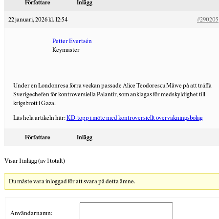
Författare
Inlägg
22 januari, 2026 kl. 12:54
#290205
Petter Evertsén
Keymaster
Under en Londonresa förra veckan passade Alice Teodorescu Måwe på att träffa
Sverigechefen för kontroversiella Palantir, som anklagas för medskyldighet till
krigsbrott i Gaza.
Läs hela artikeln här:
KD-topp i möte med kontroversiellt övervakningsbolag
Författare
Inlägg
Visar 1 inlägg (av 1 totalt)
Du måste vara inloggad för att svara på detta ämne.
Användarnamn: