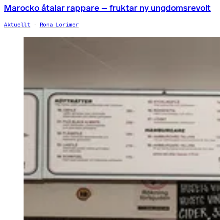
Marocko åtalar rappare – fruktar ny ungdomsrevolt
Aktuellt
Rona Lorimer